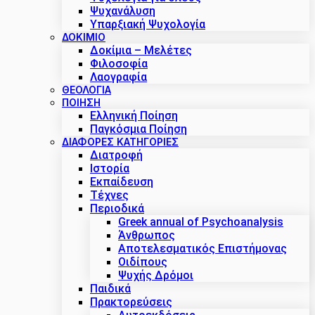
Ψυχανάλυση
Υπαρξιακή Ψυχολογία
ΔΟΚΊΜΙΟ
Δοκίμια – Μελέτες
Φιλοσοφία
Λαογραφία
ΘΕΟΛΟΓΙΑ
ΠΟΙΗΣΗ
Ελληνική Ποίηση
Παγκόσμια Ποίηση
ΔΙΑΦΟΡΕΣ ΚΑΤΗΓΟΡΙΕΣ
Διατροφή
Ιστορία
Εκπαίδευση
Τέχνες
Περιοδικά
Greek annual of Psychoanalysis
Άνθρωπος
Αποτελεσματικός Επιστήμονας
Οιδίπους
Ψυχής Δρόμοι
Παιδικά
Πρακτoρεύσεις