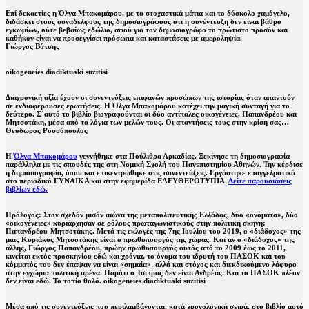
Επί δεκαετίες η Όλγα Μπακομάρου, με τα στοχαστικά μάτια και το δύσκολο χαμόγελο,
διδάσκει στους συναδέλφους της δημοσιογράφους ότι η συνέντευξη δεν είναι βάθρο
εγκωμίων, ούτε βεβαίως εδώλιο, αφού για τον δημοσιογράφο το πρώτιστο προσόν και
καθήκον είναι να προσεγγίσει πρόσωπα και καταστάσεις με αμεροληψία.
Γιώργος Βότσης
oikogeneies diadiktuaki suzitisi
Διαχρονική αξία έχουν οι συνεντεύξεις επιφανών προσώπων της ιστορίας όταν απαντούν
σε ενδιαφέρουσες ερωτήσεις. Η Όλγα Μπακομάρου κατέχει την μαγική συνταγή για το
δεύτερο. Σ᾽αυτό το βιβλίο βιογραφούνται οι δύο αντίπαλες οικογένειες, Παπανδρέου και
Μητσοτάκη, μέσα από τα λόγια των μελών τους. Οι απαντήσεις τους στην κρίση σας…
Θεόδωρος Ρουσόπουλος
Η
Όλγα Μπακομάρου
γεννήθηκε στα Πούλιθρα Αρκαδίας. Ξεκίνησε τη δημοσιογραφία
παράλληλα με τις σπουδές της στη Νομική Σχολή του Πανεπιστημίου Αθηνών. Την κέρδισε
η δημοσιογραφία, όπου και επικεντρώθηκε στις συνεντεύξεις. Εργάστηκε επαγγελματικά
στο περιοδικό ΓΥΝΑΙΚΑ και στην εφημερίδα ΕΛΕΥΘΕΡΟΤΥΠΙΑ.
Δείτε παρουσιάσεις
βιβλίων εδώ.
Πρόλογος: Στον σχεδόν μισόν αιώνα της μεταπολιτευτικής Ελλάδας, δύο «ονόματα», δύο
«οικογένειες» κυριάρχησαν σε ρόλους πρωταγωνιστικούς στην πολιτική σκηνή:
Παπανδρέου-Μητσοτάκης. Μετά τις εκλογές της 7ης Ιουλίου του 2019, ο «διάδοχος» της
μιας Κυριάκος Μητσοτάκης είναι ο πρωθυπουργός της χώρας. Και αν ο «διάδοχος» της
άλλης, Γιώργος Παπανδρέου, πρώην πρωθυπουργός αυτός από το 2009 έως το 2011,
κινείται εκτός προσκηνίου εδώ και χρόνια, το όνομα του ιδρυτή του ΠΑΣΟΚ και του
κόμματός του δεν έπαψαν να είναι «σημαία», αλλά και στόχος και διεκδικούμενο λάφυρο
στην εγχώρια πολιτική αρένα. Παρότι ο Τσίπρας δεν είναι Ανδρέας. Και το ΠΑΣΟΚ πλέον
δεν είναι εδώ. Το τοπίο θολό. oikogeneies diadiktuaki suzitisi
Μέσα από τις συνεντεύξεις που περιλαμβάνονται, κατά χρονολογική σειρά, στο βιβλίο αυτό