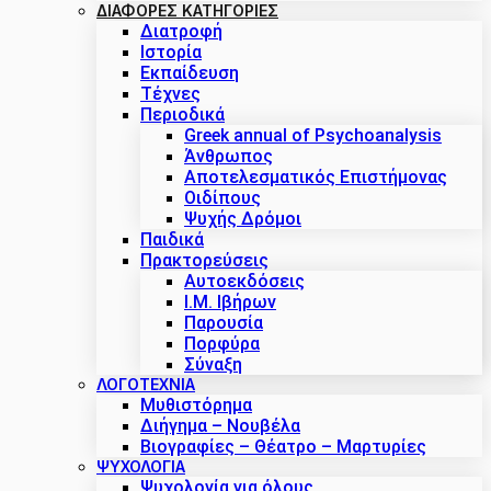
ΔΙΑΦΟΡΕΣ ΚΑΤΗΓΟΡΙΕΣ
Διατροφή
Ιστορία
Εκπαίδευση
Τέχνες
Περιοδικά
Greek annual of Psychoanalysis
Άνθρωπος
Αποτελεσματικός Επιστήμονας
Οιδίπους
Ψυχής Δρόμοι
Παιδικά
Πρακτoρεύσεις
Αυτοεκδόσεις
Ι.Μ. Ιβήρων
Παρουσία
Πορφύρα
Σύναξη
ΛΟΓΟΤΕΧΝΙΑ
Μυθιστόρημα
Διήγημα – Νουβέλα
Βιογραφίες – Θέατρο – Μαρτυρίες
ΨΥΧΟΛΟΓΙΑ
Ψυχολογία για όλους