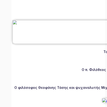
Τ
Ο π. Φιλόθεος
Ο φιλόσοφος Θεοφάνης Τάσης και ψυχαναλυτής Μιχάλ