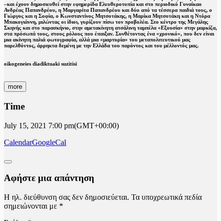
–και έχουν δημοσιευθεί στην εφημερίδα Ελευθεροτυπία και στο περιοδικό Γυναίκαο
Ανδρέας Παπανδρέου, η Μαργαρίτα Παπανδρέου και δύο από τα τέσσερα παιδιά τους, ο
Γιώργος και η Σοφία, ο Κωνσταντίνος Μητσοτάκης, η Μαρίκα Μητσοτάκη και η Ντόρα
Μπακογιάννη, μιλώντας οι ίδιοι, γυρίζουν πίσω τον προβολέα. Στο κέντρο της Μεγάλης
Σκηνής και στο παρασκήνιο, στην αμετακίνητη ατσάλινη ταμπέλα «Εξουσία» στην μαρκίζα,
στα πρόσωπά τους, στους ρόλους που έπαιξαν. Συνθέτοντας ένα «χρονικό», που δεν είναι
μια ακίνητη παλιά φωτογραφία, αλλά μια «μαρτυρία» του μεταπολιτευτικού μας
παρελθόντος, άρρηκτα δεμένη με την Ελλάδα του παρόντος και του μέλλοντός μας.
oikogeneies diadiktuaki suzitisi
more
Time
July 15, 2021
7:00 pm
(GMT+00:00)
Calendar
GoogleCal
Αφήστε μια απάντηση
Η ηλ. διεύθυνση σας δεν δημοσιεύεται.
Τα υποχρεωτικά πεδία
σημειώνονται με
*