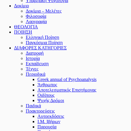
Υπαρξιακή Ψυχολογία
Δοκίμιο
Δοκίμια – Μελέτες
Φιλοσοφία
Λαογραφία
ΘΕΟΛΟΓΙΑ
ΠΟΙΗΣΗ
Ελληνική Ποίηση
Παγκόσμια Ποίηση
ΔΙΑΦΟΡΕΣ ΚΑΤΗΓΟΡΙΕΣ
Διατροφή
Ιστορία
Εκπαίδευση
Τέχνες
Περιοδικά
Greek annual of Psychoanalysis
Άνθρωπος
Αποτελεσματικός Επιστήμονας
Οιδίπους
Ψυχής Δρόμοι
Παιδικά
Πρακτoρεύσεις
Αυτοεκδόσεις
Ι.Μ. Ιβήρων
Παρουσία