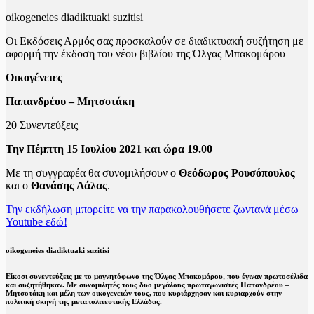
oikogeneies diadiktuaki suzitisi
Οι Εκδόσεις Αρμός σας προσκαλούν σε διαδικτυακή συζήτηση με
αφορμή την έκδοση του νέου βιβλίου της Όλγας Μπακομάρου
Οικογένειες
Παπανδρέου – Μητσοτάκη
20 Συνεντεύξεις
Την Πέμπτη 15 Ιουλίου 2021 και ώρα 19.00
Με τη συγγραφέα θα συνομιλήσουν ο
Θεόδωρος Ρουσόπουλος
και ο
Θανάσης Λάλας
.
Την εκδήλωση μπορείτε να την παρακολουθήσετε ζωντανά μέσω
Youtube εδώ!
oikogeneies diadiktuaki suzitisi
Είκοσι συνεντεύξεις με το μαγνητόφωνο της Όλγας Μπακομάρου, που έγιναν πρωτοσέλιδα
και συζητήθηκαν. Με συνομιλητές τους δυο μεγάλους πρωταγωνιστές Παπανδρέου –
Μητσοτάκη και μέλη των οικογενειών τους, που κυριάρχησαν και κυριαρχούν στην
πολιτική σκηνή της μεταπολιτευτικής Ελλάδας.