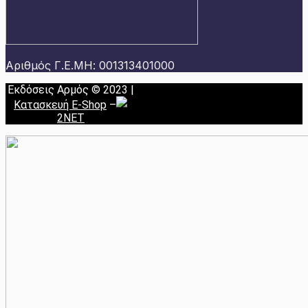
Αριθμός Γ.Ε.ΜΗ: 001313401000
Εκδόσεις Αρμός © 2023 |
Κατασκευή E-Shop
–
2NET