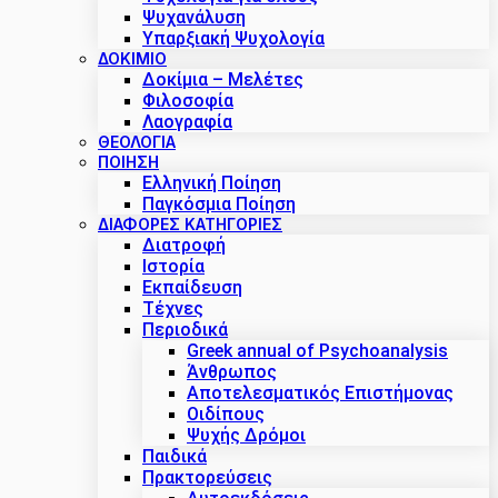
Ψυχανάλυση
Υπαρξιακή Ψυχολογία
ΔΟΚΊΜΙΟ
Δοκίμια – Μελέτες
Φιλοσοφία
Λαογραφία
ΘΕΟΛΟΓΙΑ
ΠΟΙΗΣΗ
Ελληνική Ποίηση
Παγκόσμια Ποίηση
ΔΙΑΦΟΡΕΣ ΚΑΤΗΓΟΡΙΕΣ
Διατροφή
Ιστορία
Εκπαίδευση
Τέχνες
Περιοδικά
Greek annual of Psychoanalysis
Άνθρωπος
Αποτελεσματικός Επιστήμονας
Οιδίπους
Ψυχής Δρόμοι
Παιδικά
Πρακτoρεύσεις