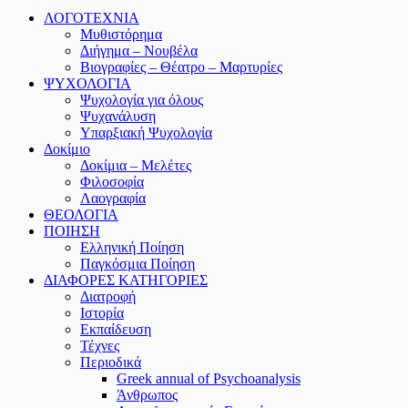
ΛΟΓΟΤΕΧΝΙΑ
Μυθιστόρημα
Διήγημα – Νουβέλα
Βιογραφίες – Θέατρο – Μαρτυρίες
ΨΥΧΟΛΟΓΙΑ
Ψυχολογία για όλους
Ψυχανάλυση
Υπαρξιακή Ψυχολογία
Δοκίμιο
Δοκίμια – Μελέτες
Φιλοσοφία
Λαογραφία
ΘΕΟΛΟΓΙΑ
ΠΟΙΗΣΗ
Ελληνική Ποίηση
Παγκόσμια Ποίηση
ΔΙΑΦΟΡΕΣ ΚΑΤΗΓΟΡΙΕΣ
Διατροφή
Ιστορία
Εκπαίδευση
Τέχνες
Περιοδικά
Greek annual of Psychoanalysis
Άνθρωπος