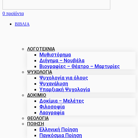
0
προϊόντα
ΒΙΒΛΙΑ
ΛΟΓΟΤΕΧΝΙΑ
Μυθιστόρημα
Διήγημα – Νουβέλα
Βιογραφίες – Θέατρο – Μαρτυρίες
ΨΥΧΟΛΟΓΙΑ
Ψυχολογία για όλους
Ψυχανάλυση
Υπαρξιακή Ψυχολογία
ΔΟΚΊΜΙΟ
Δοκίμια – Μελέτες
Φιλοσοφία
Λαογραφία
ΘΕΟΛΟΓΙΑ
ΠΟΙΗΣΗ
Ελληνική Ποίηση
Παγκόσμια Ποίηση