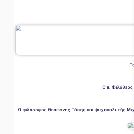
Τ
Ο π. Φιλόθεος
Ο φιλόσοφος Θεοφάνης Τάσης και ψυχαναλυτής Μιχάλ