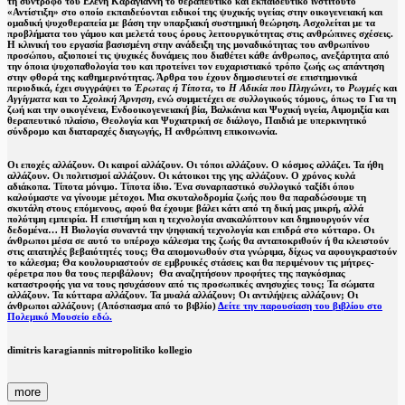
τη σύντροφό του Ελένη Καραγιάννη το θεραπευτικό και εκπαιδευτικό ινστιτούτο
«Αντίστιξη» στο οποίο εκπαιδεύονται ειδικοί της ψυχικής υγείας στην οικογενειακή και
ομαδική ψυχοθεραπεία με βάση την υπαρξιακή συστημική θεώρηση. Ασχολείται με τα
προβλήματα του γάμου και μελετά τους όρους λειτουργικότητας στις ανθρώπινες σχέσεις.
Η κλινική του εργασία βασισμένη στην ανάδειξη της μοναδικότητας του ανθρωπίνου
προσώπου, αξιοποιεί τις ψυχικές δυνάμεις που διαθέτει κάθε άνθρωπος, ανεξάρτητα από
την όποια ψυχοπαθολογία του και προτείνει τον ευχαριστιακό τρόπο ζωής ως απάντηση
στην φθορά της καθημερινότητας. Άρθρα του έχουν δημοσιευτεί σε επιστημονικά
περιοδικά, έχει συγγράψει το
Έρωτας ή Τίποτα
, το
Η Αδικία που Πληγώνει
, το
Ρωγμές
και
Αγγίγματα
και το
Σχολική Άρνηση
, ενώ συμμετέχει σε συλλογικούς τόμους, όπως το Για τη
ζωή και την οικογένεια, Ενδοοικογενειακή βία, Βαλκάνια και Ψυχική υγεία, Αιμομιξία και
θεραπευτικό πλαίσιο, Θεολογία και Ψυχιατρική σε διάλογο, Παιδιά με υπερκινητικό
σύνδρομο και διαταραχές διαγωγής, Η ανθρώπινη επικοινωνία.
Οι εποχές αλλάζουν. Οι καιροί αλλάζουν. Οι τόποι αλλάζουν. Ο κόσμος αλλάζει. Τα ήθη
αλλάζουν. Οι πολιτισμοί αλλάζουν. Οι κάτοικοι της γης αλλάζουν. Ο χρόνος κυλά
αδιάκοπα. Τίποτα μόνιμο. Τίποτα ίδιο. Ένα συναρπαστικό συλλογικό ταξίδι όπου
καλούμαστε να γίνουμε μέτοχοι. Μια σκυταλοδρομία ζωής που θα παραδώσουμε τη
σκυτάλη στους επόμενους, αφού θα έχουμε βάλει κάτι από τη δική μας μικρή, αλλά
πολύτιμη εμπειρία. Η επιστήμη και η τεχνολογία ανακαλύπτουν και δημιουργούν νέα
δεδομένα… Η Βιολογία συναντά την ψηφιακή τεχνολογία και επιδρά στο κύτταρο. Οι
άνθρωποι μέσα σε αυτό το υπέροχο κάλεσμα της ζωής θα ανταποκριθούν ή θα κλειστούν
στις απατηλές βεβαιότητές τους; Θα απομονωθούν στα γνώριμα, δίχως να αφουγκραστούν
το κάλεσμα; Θα κουλουριαστούν σε εμβρυικές στάσεις και θα περιμένουν τις μήτρες-
φέρετρα που θα τους περιβάλουν; Θα αναζητήσουν προφήτες της παγκόσμιας
καταστροφής για να τους ησυχάσουν από τις προσωπικές ανησυχίες τους; Τα σώματα
αλλάζουν. Τα κύτταρα αλλάζουν. Τα μυαλά αλλάζουν; Οι αντιλήψεις αλλάζουν; Οι
άνθρωποι αλλάζουν; (Απόσπασμα από το βιβλίο)
Δείτε την παρουσίαση του βιβλίου στο
Πολεμικό Μουσείο εδώ.
dimitris karagiannis mitropolitiko kollegio
more