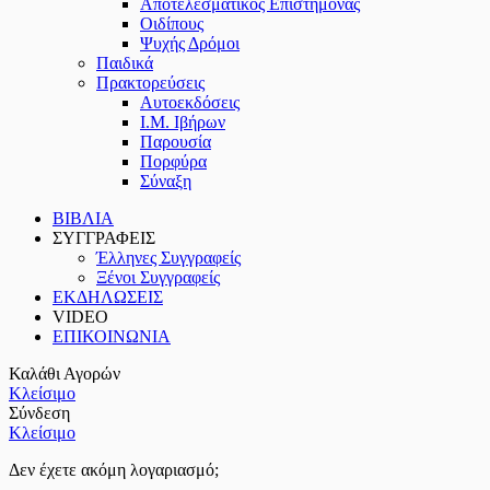
Αποτελεσματικός Επιστήμονας
Οιδίπους
Ψυχής Δρόμοι
Παιδικά
Πρακτoρεύσεις
Αυτοεκδόσεις
Ι.Μ. Ιβήρων
Παρουσία
Πορφύρα
Σύναξη
ΒΙΒΛΙΑ
ΣΥΓΓΡΑΦΕΙΣ
Έλληνες Συγγραφείς
Ξένοι Συγγραφείς
ΕΚΔΗΛΩΣΕΙΣ
VIDEO
ΕΠΙΚΟΙΝΩΝΙΑ
Καλάθι Αγορών
Κλείσιμο
Σύνδεση
Κλείσιμο
Δεν έχετε ακόμη λογαριασμό;