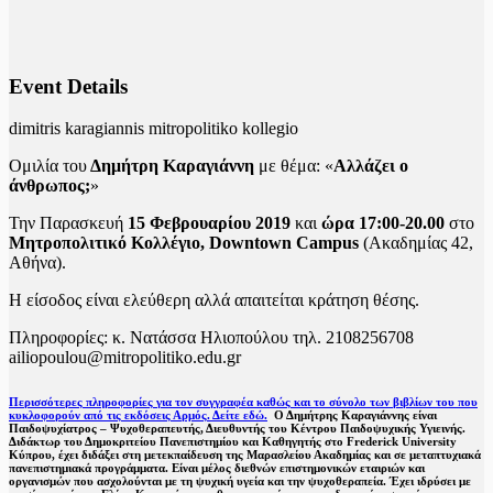
Event Details
dimitris karagiannis mitropolitiko kollegio
Ομιλία του
Δημήτρη Καραγιάννη
με θέμα: «
Αλλάζει ο
άνθρωπος;
»
Την Παρασκευή
15 Φεβρουαρίου 2019
και
ώρα 17:00-20.00
στο
Μητροπολιτικό Κολλέγιο, Downtown Campus
(
Ακαδημίας 42,
Αθήνα
).
Η είσοδος είναι ελεύθερη αλλά απαιτείται κράτηση θέσης.
Πληροφορίες: κ. Νατάσσα Ηλιοπούλου τηλ. 2108256708
ailiopoulou@mitropolitiko.edu.gr
Περισσότερες πληροφορίες για τον συγγραφέα καθώς και το σύνολο των βιβλίων του που
κυκλοφορούν από τις εκδόσεις Αρμός. Δείτε εδώ.
Ο Δημήτρης Καραγιάννης είναι
Παιδοψυχίατρος – Ψυχοθεραπευτής, Διευθυντής του Κέντρου Παιδοψυχικής Υγιεινής.
Διδάκτωρ του Δημοκριτείου Πανεπιστημίου και Καθηγητής στο Frederick University
Κύπρου, έχει διδάξει στη μετεκπαίδευση της Μαρασλείου Ακαδημίας και σε μεταπτυχιακά
πανεπιστημιακά προγράμματα. Είναι μέλος διεθνών επιστημονικών εταιριών και
οργανισμών που ασχολούνται με τη ψυχική υγεία και την ψυχοθεραπεία. Έχει ιδρύσει με