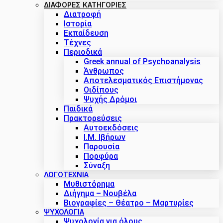
ΔΙΑΦΟΡΕΣ ΚΑΤΗΓΟΡΙΕΣ
Διατροφή
Ιστορία
Εκπαίδευση
Τέχνες
Περιοδικά
Greek annual of Psychoanalysis
Άνθρωπος
Αποτελεσματικός Επιστήμονας
Οιδίπους
Ψυχής Δρόμοι
Παιδικά
Πρακτoρεύσεις
Αυτοεκδόσεις
Ι.Μ. Ιβήρων
Παρουσία
Πορφύρα
Σύναξη
ΛΟΓΟΤΕΧΝΙΑ
Μυθιστόρημα
Διήγημα – Νουβέλα
Βιογραφίες – Θέατρο – Μαρτυρίες
ΨΥΧΟΛΟΓΙΑ
Ψυχολογία για όλους