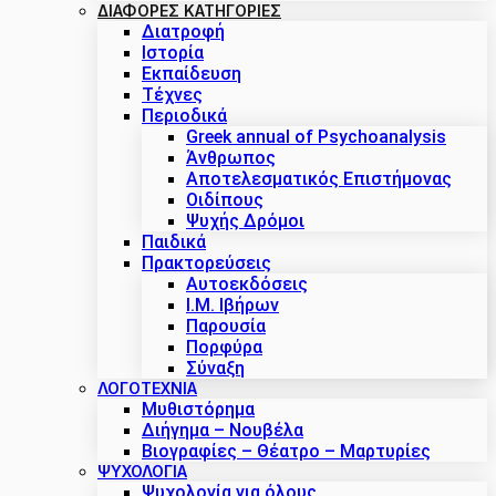
ΔΙΑΦΟΡΕΣ ΚΑΤΗΓΟΡΙΕΣ
Διατροφή
Ιστορία
Εκπαίδευση
Τέχνες
Περιοδικά
Greek annual of Psychoanalysis
Άνθρωπος
Αποτελεσματικός Επιστήμονας
Οιδίπους
Ψυχής Δρόμοι
Παιδικά
Πρακτoρεύσεις
Αυτοεκδόσεις
Ι.Μ. Ιβήρων
Παρουσία
Πορφύρα
Σύναξη
ΛΟΓΟΤΕΧΝΙΑ
Μυθιστόρημα
Διήγημα – Νουβέλα
Βιογραφίες – Θέατρο – Μαρτυρίες
ΨΥΧΟΛΟΓΙΑ
Ψυχολογία για όλους