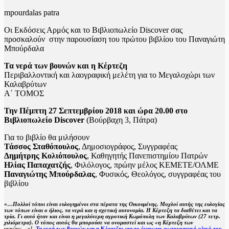
mpourdalas patra
Οι Εκδόσεις Αρμός και το Βιβλιοπωλείο Discover σας
προσκαλούν στην παρουσίαση του πρώτου βιβλίου του Παναγιώτη
Μπούρδαλα
Τα νερά των βουνών και η Κέρτεζη
Περιβαλλοντική και λαογραφική μελέτη για το Μεγαλοχώρι των
Καλαβρύτων
Α΄ ΤΟΜΟΣ
Την Πέμπτη 27 Σεπτεμβρίου 2018 και ώρα 20.00 στο
Βιβλιοπωλείο Discover
(Βούρβαχη 3, Πάτρα)
Για το βιβλίο θα μιλήσουν
Τάσσος Σταθόπουλος
, Δημοσιογράφος, Συγγραφέας
Δημήτρης Κολιόπουλος
, Καθηγητής Πανεπιστημίου Πατρών
Ηλίας Παπαχατζής
, Φιλόλογος, πρώην μέλος ΚΕΜΕΤΕ/ΟΛΜΕ
Παναγιώτης Μπούρδαλας
, Φυσικός, Θεολόγος, συγγραφέας του
βιβλίου
«…
Πολλοί τόποι είναι ευλογημένοι στα πέρατα της Οικουμένης. Μοχλοί αυτής της ευλογίας
των τόπων είναι ο ήλιος, τα νερά και η σχετική αυτονομία. Η Κέρτεζη τα διαθέτει και τα
τρία. Γι αυτό ήταν και είναι η μεγαλύτερη αγροτική Κωμόπολη των Καλαβρύτων (27 τετρ.
χιλιόμετρα). Ο τόπος αυτός θα μπορούσε να ονομαστεί και ως «η Κέρτεζη των
νερών»…
»!
Τα νερά των βουνών και η Κέρτεζη: για το έγχρωμο φωτογραφικό υλικό του