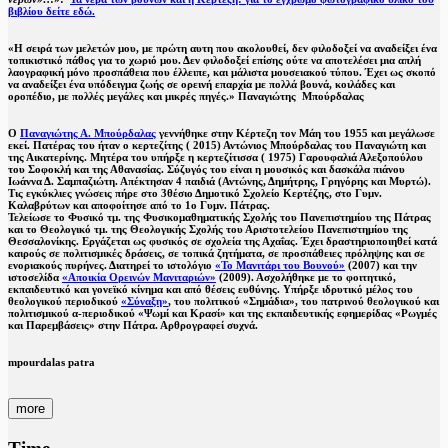
βιβλίου δείτε εδώ.
«Η σειρά των μελετών μου, με πρώτη αυτη που ακολουθεί, δεν φιλοδοξεί να αναδείξει ένα
τοπικιστικό πάθος για το χωριό μου. Δεν φιλοδοξεί επίσης ούτε να αποτελέσει μια απλή
λαογραφική μόνο προσπάθεια που έλλειπε, και μάλιστα μουσειακού τύπου. Έχει ως σκοπό
να αναδείξει ένα υπόδειγμα ζωής σε ορεινή επαρχία με πολλά βουνά, κοιλάδες και
οροπέδιο, με πολλές μεγάλες και μικρές πηγές.» Παναγιώτης Μπούρδαλας
Ο
Παναγιώτης Α. Μπούρδαλας
γεννήθηκε στην Κέρτεζη τον Μάη του 1955 και μεγάλωσε
εκεί. Πατέρας του ήταν ο κερτεζίτης ( 2015) Αντώνιος Μπούρδαλας του Παναγιώτη και
της Αικατερίνης. Μητέρα του υπήρξε η κερτεζίτισσα ( 1975) Γαρουφαλιά Αλεξοπούλου
του Σοφοκλή και της Αθανασίας. Σύζυγός του είναι η μουσικός και δασκάλα πιάνου
Ιωάννα Δ. Σαμπαζιώτη. Απέκτησαν 4 παιδιά (Αντώνης, Δημήτρης, Γρηγόρης και Μυρτώ).
Τις εγκύκλιες γνώσεις πήρε στο 3θέσιο Δημοτικό Σχολείο Κερτέζης, στο Γυμν.
Καλαβρύτων και αποφοίτησε από το 1ο Γυμν. Πάτρας.
Τελείωσε το Φυσικό τμ. της Φυσικομαθηματικής Σχολής του Πανεπιστημίου της Πάτρας
και το Θεολογικό τμ. της Θεολογικής Σχολής του Αριστοτελείου Πανεπιστημίου της
Θεσσαλονίκης. Εργάζεται ως φυσικός σε σχολεία της Αχαΐας. Έχει δραστηριοποιηθεί κατά
καιρούς σε πολιτισμικές δράσεις, σε τοπικά ζητήματα, σε προσπάθειες πρόληψης και σε
ενοριακούς πυρήνες. Διατηρεί το ιστολόγιο
«Το Μανιτάρι του Βουνού»
(2007) και την
ιστοσελίδα
«Αποικία Ορεινών Μανιταριών»
(2009). Ασχολήθηκε με το φοιτητικό,
εκπαιδευτικό και γονεϊκό κίνημα και από θέσεις ευθύνης. Υπήρξε ιδρυτικό μέλος του
θεολογικού περιοδικού
«Σύναξη»
, του πολιτικού «Σημάδια», του πατρινού θεολογικού και
πολιτισμικού α-περιοδικού «Ψωμί και Κρασί» και της εκπαιδευτικής εφημερίδας «Ρωγμές
και Παρεμβάσεις» στην Πάτρα. Αρθρογραφεί συχνά.
mpourdalas patra
more