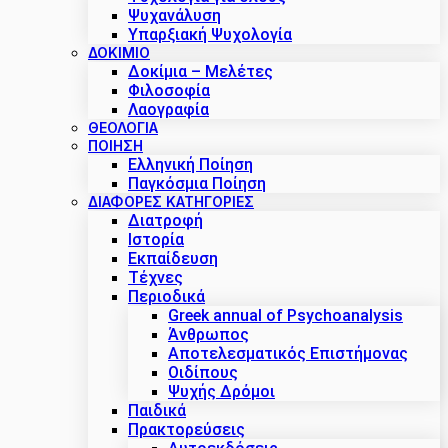
Ψυχανάλυση
Υπαρξιακή Ψυχολογία
ΔΟΚΊΜΙΟ
Δοκίμια – Μελέτες
Φιλοσοφία
Λαογραφία
ΘΕΟΛΟΓΙΑ
ΠΟΙΗΣΗ
Ελληνική Ποίηση
Παγκόσμια Ποίηση
ΔΙΑΦΟΡΕΣ ΚΑΤΗΓΟΡΙΕΣ
Διατροφή
Ιστορία
Εκπαίδευση
Τέχνες
Περιοδικά
Greek annual of Psychoanalysis
Άνθρωπος
Αποτελεσματικός Επιστήμονας
Οιδίπους
Ψυχής Δρόμοι
Παιδικά
Πρακτoρεύσεις