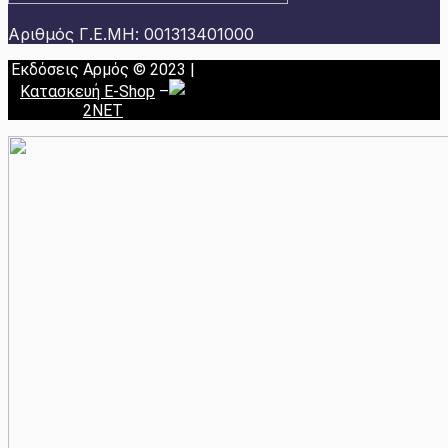
Αριθμός Γ.Ε.ΜΗ: 001313401000
Εκδόσεις Αρμός © 2023 |
Κατασκευή E-Shop
–
2NET