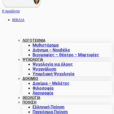
0
προϊόντα
ΒΙΒΛΙΑ
ΛΟΓΟΤΕΧΝΙΑ
Μυθιστόρημα
Διήγημα – Νουβέλα
Βιογραφίες – Θέατρο – Μαρτυρίες
ΨΥΧΟΛΟΓΙΑ
Ψυχολογία για όλους
Ψυχανάλυση
Υπαρξιακή Ψυχολογία
ΔΟΚΊΜΙΟ
Δοκίμια – Μελέτες
Φιλοσοφία
Λαογραφία
ΘΕΟΛΟΓΙΑ
ΠΟΙΗΣΗ
Ελληνική Ποίηση
Παγκόσμια Ποίηση