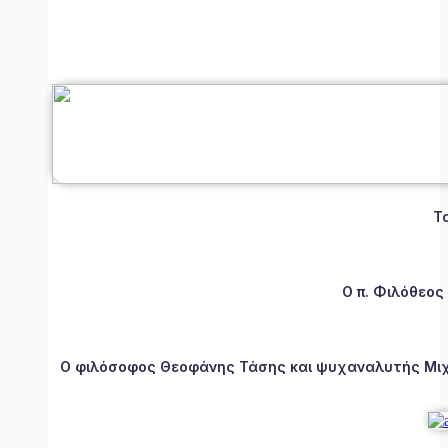
Τ
Ο π. Φιλόθεος
Ο φιλόσοφος Θεοφάνης Τάσης και ψυχαναλυτής Μιχάλ