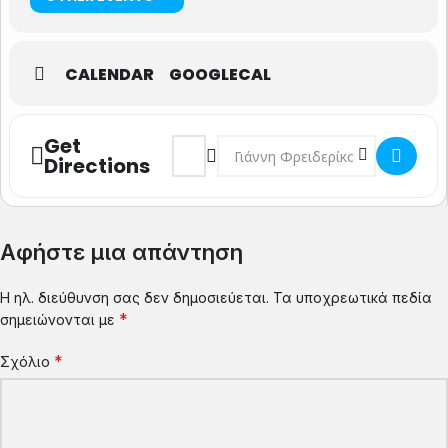
Παναούρα
.
Eίσοδος ελεύθερη
CALENDAR
GOOGLECAL
Get
Address - "Κρυμμένη ψυχική ομορφιά" τ
Destination Address - "Κρυμμένη
Directions
Αφήστε μια απάντηση
Η ηλ. διεύθυνση σας δεν δημοσιεύεται.
Τα υποχρεωτικά πεδία
*
σημειώνονται με
*
Σχόλιο