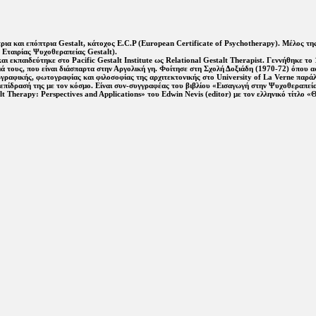
ρια και επόπτρια Gestalt, κάτοχος E.C.P (European Certificate of Psychotherapy). Μέλος τ
 Εταιρίας Ψυχοθεραπείας Gestalt).
και εκπαιδεύτηκε στο Pacific Gestalt Institute ως Relational Gestalt Therapist. Γεννήθηκε 
όημά τους, που είναι διάσπαρτα στην Αργολική γη. Φοίτησε στη Σχολή Δοξιάδη (1970-72) όπου
φικής, φωτογραφίας και φιλοσοφίας της αρχιτεκτονικής στο University of La Verne παράλλ
πίδρασή της με τον κόσμο. Είναι συν-συγγραφέας του βιβλίου «Εισαγωγή στην Ψυχοθεραπεία G
lt Therapy: Perspectives and Applications» του Edwin Nevis (editor) με τον ελληνικό τίτλο 