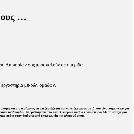
λους …
μου Λαρισαίων σας προσκαλούν σε ημερίδα
κά εργαστήρια μικρών ομάδων.
ή ακόμη και ο υπερήλικας να επεξεργάζεται και να στέκεται σε αυτό που είναι σημαντικό για
εσαεί διαδικασία. Τα ερεθίσματα από τον εξωτερικό κόσμο είναι άπειρα. Με το ανά χείρας
σμιο πεδίο στην διαδικτυακή επικοινωνία και πληροφόρηση.