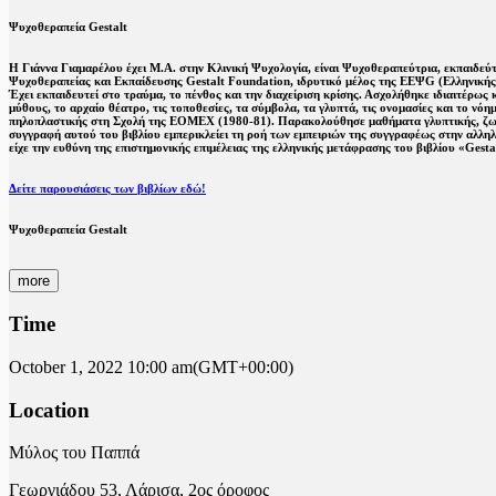
Ψυχοθεραπεία Gestalt
Η Γιάννα Γιαμαρέλου έχει M.Α. στην Κλινική Ψυχολογία, είναι Ψυχοθεραπεύτρια, εκπαιδεύτ
Ψυχοθεραπείας και Εκπαίδευσης Gestalt Foundation, ιδρυτικό μέλος της EEΨG (Ελληνικής
Έχει εκπαιδευτεί στο τραύμα, το πένθος και την διαχείριση κρίσης. Ασχολήθηκε ιδιαιτέρως 
μύθους, το αρχαίο θέατρο, τις τοποθεσίες, τα σύμβολα, τα γλυπτά, τις ονομασίες και το ν
πηλοπλαστικής στη Σχολή της ΕΟΜΕΧ (1980-81). Παρακολούθησε μαθήματα γλυπτικής, ζωγρα
συγγραφή αυτού του βιβλίου εμπερικλείει τη ροή των εμπειριών της συγγραφέως στην αλληλε
είχε την ευθύνη της επιστημονικής επιμέλειας της ελληνικής μετάφρασης του βιβλίου «Gesta
Δείτε παρουσιάσεις των βιβλίων εδώ!
Ψυχοθεραπεία Gestalt
more
Time
October 1, 2022
10:00 am
(GMT+00:00)
Location
Μύλος του Παππά
Γεωργιάδου 53, Λάρισα, 2ος όροφος