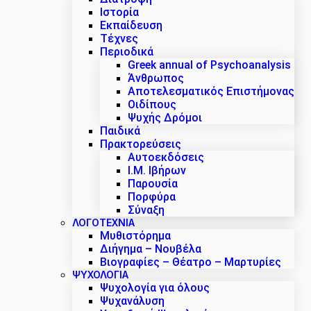
Ιστορία
Εκπαίδευση
Τέχνες
Περιοδικά
Greek annual of Psychoanalysis
Άνθρωπος
Αποτελεσματικός Επιστήμονας
Οιδίπους
Ψυχής Δρόμοι
Παιδικά
Πρακτoρεύσεις
Αυτοεκδόσεις
Ι.Μ. Ιβήρων
Παρουσία
Πορφύρα
Σύναξη
ΛΟΓΟΤΕΧΝΙΑ
Μυθιστόρημα
Διήγημα – Νουβέλα
Βιογραφίες – Θέατρο – Μαρτυρίες
ΨΥΧΟΛΟΓΙΑ
Ψυχολογία για όλους
Ψυχανάλυση