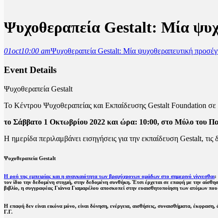
Ψυχοθεραπεία Gestalt: Μία ψυ
01
oct
10:00 am
Ψυχοθεραπεία Gestalt: Μία ψυχοθεραπευτική προσέγ
Event Details
Ψυχοθεραπεία Gestalt
Το Κέντρου Ψυχοθεραπείας και Εκπαίδευσης Gestalt Foundation σ
το Σάββατο 1 Οκτωβρίου 2022 και ώρα: 10:00, στο Μύλο του Π
Η ημερίδα περιλαμβάνει εισηγήσεις για την εκπαίδευση Gestalt, τι
Ψυχοθεραπεία Gestalt
Η ροή της εμπειρίας και η αναγκαιότητα των βραχύχρονων ομάδων στο σημερινό γίγνεσθαι
:
τον ίδιο την δεδομένη στιγμή, στην δεδομένη συνθήκη. Έτσι έρχεται σε επαφή με την αίσθησ
βιβλίο, η συγγραφέας Γιάννα Γιαμαρέλου αποσκοπεί στην ευαισθητοποίηση των ατόμων που 
Η επαφή δεν είναι εικόνα μόνο, είναι δόνηση, ενέργεια, αισθήσεις, συναισθήματα, έκφραση
Γ.Γ.