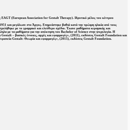
ης EAGT (European Association for Gestalt Therapy). Ιδρυτικό μέλος του κέντρου
το 1951 και μεγάλωσε στο Άργος. Επηρεάστηκε βαθιά κατά την πρώιμη ηλικία από τους
 ασχολήθηκε με το γραμμικό και ελεύθερο σχέδιο. Έκανε μαθήματα κεραμικής και
ηλα με τα μαθήματα για την απόκτηση του Bachelor of Science στην ψυχολογία. Η
estalt – βασικές έννοιες, αρχές και εφαρμογές», (2011), εκδόσεις Gestalt Foundation και
«Θεραπεία Gestalt: Θεωρία και εφαρμογές», (2015), εκδόσεις Gestalt Foundation.