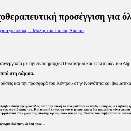
χοθεραπευτική προσέγγιση για ό
γιση για όλους …
Μύλος του Παππά, Λάρισα
ε συνεργασία με την Αντιδημαρχία Πολιτισμού και Επιστημών του Δή
αππά στη Λάρισα
.
ς δράσεις και την προσφορά του Κέντρου στην Κοινότητα και βιωματι
 Χρήζει ιδιαίτερης φροντίδας αυτή την εποχή το πώς μαθαίνει το παιδί, ο έφηβος, ο ενήλικας 
η της περατότητάς του. Και αποκτά επίγνωση του τι μπορεί και τι δεν μπορεί να κάνει ως μια 
εργάζονται στον χώρο της ψυχικής υγείας, όσον αφορά τις αλλαγές που συμβαίνουν σε παγκό
, άγγιγμα, βούληση, δράση προς…