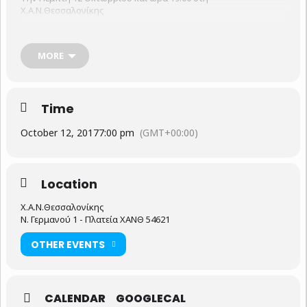
Χ.Α.Ν.Θεσσαλονίκης
με επίσημο προσκεκλημένο ομιλητή τον ψυχίατρο και
συγγραφέα, κ. Ιάκωβο Μαρτίδη. Συνομιλήτρια στην
MORE
παρούσα εκδήλωση θα είναι η κ. Λίζα Μυλωνά, BSc
Ψυχολογίας, Πιστοποιημένη εκπαιδεύτρια
‘Αποτελεσματικού Γονέα’.
Time
October 12, 2017
7:00 pm
(GMT+00:00)
Location
Χ.Α.Ν.Θεσσαλονίκης
Ν. Γερμανού 1 - Πλατεία ΧΑΝΘ 54621
OTHER EVENTS
CALENDAR
GOOGLECAL