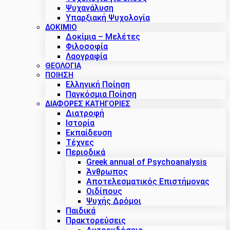
Ψυχανάλυση
Υπαρξιακή Ψυχολογία
ΔΟΚΊΜΙΟ
Δοκίμια – Μελέτες
Φιλοσοφία
Λαογραφία
ΘΕΟΛΟΓΙΑ
ΠΟΙΗΣΗ
Ελληνική Ποίηση
Παγκόσμια Ποίηση
ΔΙΑΦΟΡΕΣ ΚΑΤΗΓΟΡΙΕΣ
Διατροφή
Ιστορία
Εκπαίδευση
Τέχνες
Περιοδικά
Greek annual of Psychoanalysis
Άνθρωπος
Αποτελεσματικός Επιστήμονας
Οιδίπους
Ψυχής Δρόμοι
Παιδικά
Πρακτoρεύσεις