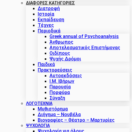
ΔΙΑΦΟΡΕΣ ΚΑΤΗΓΟΡΙΕΣ
Διατροφή
Ιστορία
Εκπαίδευση
Τέχνες
Περιοδικά
Greek annual of Psychoanalysis
Άνθρωπος
Αποτελεσματικός Επιστήμονας
Οιδίπους
Ψυχής Δρόμοι
Παιδικά
Πρακτoρεύσεις
Αυτοεκδόσεις
Ι.Μ. Ιβήρων
Παρουσία
Πορφύρα
Σύναξη
ΛΟΓΟΤΕΧΝΙΑ
Μυθιστόρημα
Διήγημα – Νουβέλα
Βιογραφίες – Θέατρο – Μαρτυρίες
ΨΥΧΟΛΟΓΙΑ
Ψυχολογία για όλους