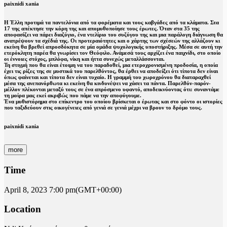
paixnidi xania
Η Έλλη προτιμά τα παντελόνια από τα φορέματα και τους καβγάδες από τα κλάματα. Στα
17 της απέκτησε την κόρη της και απομυθοποίησε τους έρωτες. Όταν στα 35 της
αποφασίζει να πάρει διαζύγιο, ένα ντελίριο του συζύγου της και μια παράλογη διάγνωση θα
ανατρέψουν τα σχέδιά της. Οι προτεραιότητες και ο χάρτης των σχέσεών της αλλάζουν κι
εκείνη θα βρεθεί απροσδόκητα σε μία ομάδα ψυχολογικής υποστήριξης. Μέσα σε αυτή την
ετερόκλητη παρέα θα γνωρίσει τον Θεόφιλο. Ανάμεσά τους αρχίζει ένα παιχνίδι, στο οποίο
οι έννοιες στόχος, μπλόφα, νίκη και ήττα συνεχώς μεταλλάσσονται.
Τη στιγμή που θα είναι έτοιμη να του παραδοθεί, μια ετεροχρονισμένη προδοσία, η οποία
έχει τις ρίζες της σε μυστικά του παρελθόντος, θα έρθει να αποδείξει ότι τίποτα δεν είναι
όπως φαίνεται και τίποτα δεν είναι τυχαίο. Η γραμμή του χωροχρόνου θα διαταραχθεί
μέσα της ανεπανόρθωτα κι εκείνη θα κινδυνέψει να χάσει τα πάντα. Παρελθόν-παρόν-
μέλλον πλέκονται μεταξύ τους σε ένα απρόσμενο υφαντό, αποδεικνύοντας ότι: συναντάμε
τη μοίρα μας εκεί ακριβώς που πάμε να την αποφύγουμε.
Ένα μυθιστόρημα στο επίκεντρο του οποίου βρίσκεται ο έρωτας και στο φόντο οι ιστορίες
που ταξιδεύουν στις οικογένειες από γενιά σε γενιά μέχρι να βρουν το δρόμο τους.
paixnidi xania
more
Time
April 8, 2023
7:00 pm
(GMT+00:00)
Location