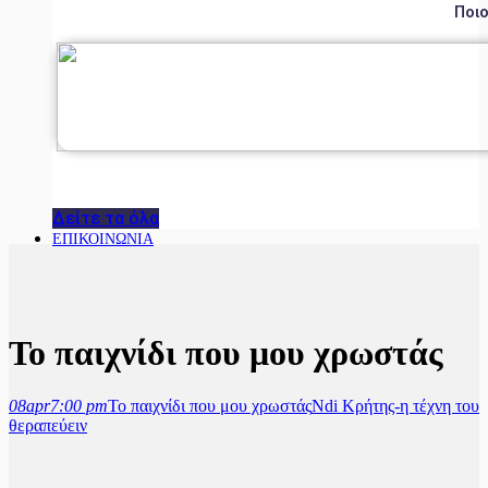
Ποιο
Δείτε τα όλα
ΕΠΙΚΟΙΝΩΝΙΑ
Το παιχνίδι που μου χρωστάς
08
apr
7:00 pm
Το παιχνίδι που μου χρωστάς
Ndi Κρήτης-η τέχνη του
θεραπεύειν