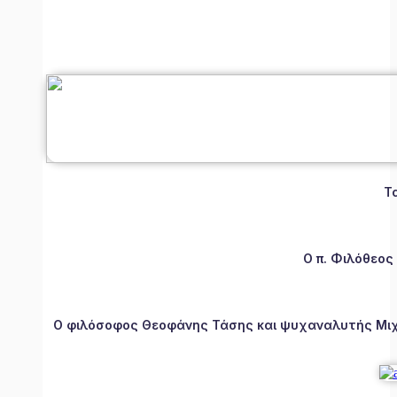
Τ
Ο π. Φιλόθεος
Ο φιλόσοφος Θεοφάνης Τάσης και ψυχαναλυτής Μιχάλ