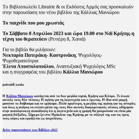
Tο Βιβλιοπωλείο Librairie & οι Εκδόσεις Αρμός σας προσκαλούν
στην παρουσίαση του νέου βιβλίου της Κάλλιας Μανιώρου
Το παιχνίδι που μου χρωστάς
Το Σάββατο 8 Απριλίου 2023 και ώρα 19.00 στο Ndi Κρήτης-η
τέχνη του θεραπεύειν
(Ρενιέρη 8, Χανιά)
Για το βιβλίο θα μιλήσουν:
Νεκταρία Πατεράκη- Καστρινάκη
, Ψυχολόγος-
Ψυχοθεραπεύτρια
Έλενα Αποστολοπούλου
, Αναπτυξιακή Ψυχολόγος MSc
και η συγγραφέας του βιβλίου
Κάλλια Μανιώρου
paixnidi xania
Η
Κάλλια Μανιώρου
κατάγεται από τα δυο μεγάλα νησιά, Κρήτη και Κύπρο. Τι ένωσε
αυτούς τους δύο τόπους; Η αγάπη για τη λογοτεχνία και ο έρωτας. Η ίδια από μικρή
μισούσε το διάβασμα και το γράψιμο. Πολύ αργότερα, η μεγάλη της αγάπη για τις ιστορίες
και ίσως η ανάγκη να ενώσει μέσα της τους δύο αυτούς διαφορετικούς τόπους οδήγησαν
στην αναπόφευκτη ανακάλυψη ότι η λογοτεχνία και η γραφή θα μπορούσαν να είναι μία
μαγική διέξοδος. Σήμερα ζει στο Ηράκλειο της Κρήτης με το σύζυγό της και τις τρεις
τους κόρες και εργάζεται ως ψυχολόγος.
Δείτε παρουσιάσεις των βιβλίων εδώ!