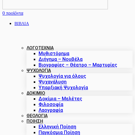
0
προϊόντα
ΒΙΒΛΙΑ
ΛΟΓΟΤΕΧΝΙΑ
Μυθιστόρημα
Διήγημα – Νουβέλα
Βιογραφίες – Θέατρο – Μαρτυρίες
ΨΥΧΟΛΟΓΙΑ
Ψυχολογία για όλους
Ψυχανάλυση
Υπαρξιακή Ψυχολογία
ΔΟΚΊΜΙΟ
Δοκίμια – Μελέτες
Φιλοσοφία
Λαογραφία
ΘΕΟΛΟΓΙΑ
ΠΟΙΗΣΗ
Ελληνική Ποίηση
Παγκόσμια Ποίηση