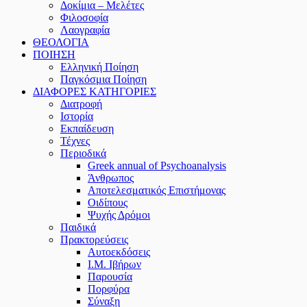
Δοκίμια – Μελέτες
Φιλοσοφία
Λαογραφία
ΘΕΟΛΟΓΙΑ
ΠΟΙΗΣΗ
Ελληνική Ποίηση
Παγκόσμια Ποίηση
ΔΙΑΦΟΡΕΣ ΚΑΤΗΓΟΡΙΕΣ
Διατροφή
Ιστορία
Εκπαίδευση
Τέχνες
Περιοδικά
Greek annual of Psychoanalysis
Άνθρωπος
Αποτελεσματικός Επιστήμονας
Οιδίπους
Ψυχής Δρόμοι
Παιδικά
Πρακτoρεύσεις
Αυτοεκδόσεις
Ι.Μ. Ιβήρων
Παρουσία
Πορφύρα
Σύναξη