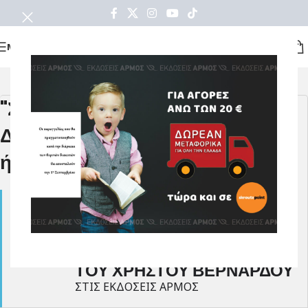
ΜΕΝΟΥ
"Συμβουλές για Αναίμακτα
Διαζύγια & Σαν Φως από τον
ήλιο" του Χρήστου Βερνάρδου
02
"ΣΥΜΒΟΥΛΕΣ ΓΙΑ
ΑΝΑΙΜΑΚΤΑ ΔΙΑΖΥΓΙΑ &
NOV
ΣΑΝ ΦΩΣ ΑΠΟ ΤΟΝ ΗΛΙΟ"
ΤΟΥ ΧΡΗΣΤΟΥ ΒΕΡΝΑΡΔΟΥ
ΣΤΙΣ ΕΚΔΟΣΕΙΣ ΑΡΜΟΣ