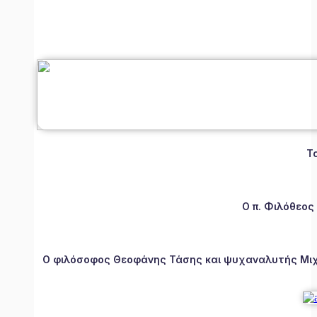
Τ
Ο π. Φιλόθεος
Ο φιλόσοφος Θεοφάνης Τάσης και ψυχαναλυτής Μιχάλ