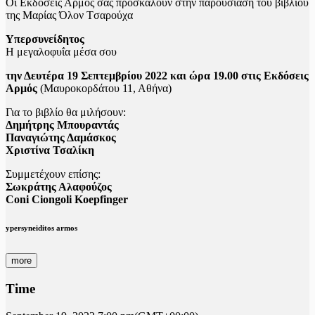
Οι Εκδόσεις Αρμός σας προσκαλούν στην παρουσίαση του βιβλίου
της Μαρίας Όλον Tσαρούχα
Υπερσυνείδητος
Η μεγαλοφυΐα μέσα σου
την Δευτέρα 19 Σεπτεμβρίου 2022 και ώρα 19.00 στις Εκδόσεις
Αρμός
(Μαυροκορδάτου 11, Αθήνα)
Για το βιβλίο θα μιλήσουν:
Δημήτρης Μπουραντάς
Παναγιώτης Δαμάσκος
Χριστίνα Τσαλίκη
Συμμετέχουν επίσης:
Σωκράτης Αλαφούζος
Coni Ciongoli Koepfinger
ypersyneiditos armos
more
Time