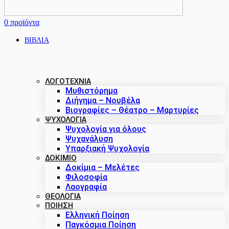
0
προϊόντα
ΒΙΒΛΙΑ
ΛΟΓΟΤΕΧΝΙΑ
Μυθιστόρημα
Διήγημα – Νουβέλα
Βιογραφίες – Θέατρο – Μαρτυρίες
ΨΥΧΟΛΟΓΙΑ
Ψυχολογία για όλους
Ψυχανάλυση
Υπαρξιακή Ψυχολογία
ΔΟΚΊΜΙΟ
Δοκίμια – Μελέτες
Φιλοσοφία
Λαογραφία
ΘΕΟΛΟΓΙΑ
ΠΟΙΗΣΗ
Ελληνική Ποίηση
Παγκόσμια Ποίηση