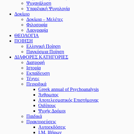
Ψυχανάλυση
Υπαρξιακή Ψυχολογία
Δοκίμιο
Δοκίμια – Μελέτες
Φιλοσοφία
Λαογραφία
ΘΕΟΛΟΓΙΑ
ΠΟΙΗΣΗ
Ελληνική Ποίηση
Παγκόσμια Ποίηση
ΔΙΑΦΟΡΕΣ ΚΑΤΗΓΟΡΙΕΣ
Διατροφή
Ιστορία
Εκπαίδευση
Τέχνες
Περιοδικά
Greek annual of Psychoanalysis
Άνθρωπος
Αποτελεσματικός Επιστήμονας
Οιδίπους
Ψυχής Δρόμοι
Παιδικά
Πρακτoρεύσεις
Αυτοεκδόσεις
Ι.Μ. Ιβήρων