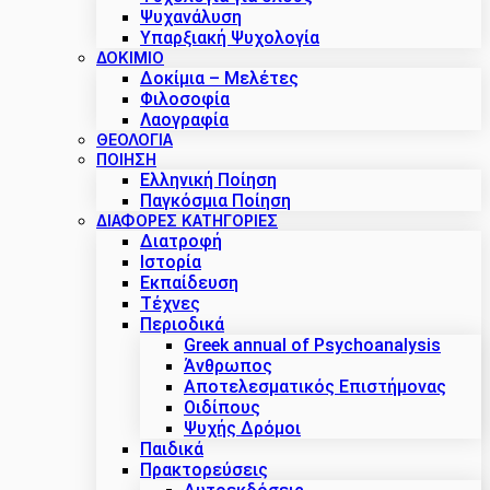
Ψυχανάλυση
Υπαρξιακή Ψυχολογία
ΔΟΚΊΜΙΟ
Δοκίμια – Μελέτες
Φιλοσοφία
Λαογραφία
ΘΕΟΛΟΓΙΑ
ΠΟΙΗΣΗ
Ελληνική Ποίηση
Παγκόσμια Ποίηση
ΔΙΑΦΟΡΕΣ ΚΑΤΗΓΟΡΙΕΣ
Διατροφή
Ιστορία
Εκπαίδευση
Τέχνες
Περιοδικά
Greek annual of Psychoanalysis
Άνθρωπος
Αποτελεσματικός Επιστήμονας
Οιδίπους
Ψυχής Δρόμοι
Παιδικά
Πρακτoρεύσεις