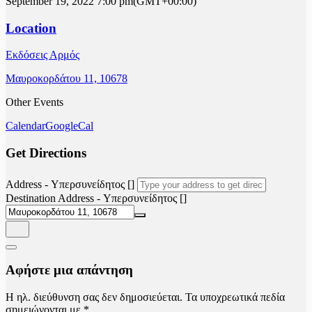
September 19, 2022
7:00 pm
(GMT+00:00)
Location
Εκδόσεις Αρμός
Μαυροκορδάτου 11, 10678
Other Events
Calendar
GoogleCal
Get Directions
Address - Υπερσυνείδητος []
Destination Address - Υπερσυνείδητος []
Αφήστε μια απάντηση
Η ηλ. διεύθυνση σας δεν δημοσιεύεται.
Τα υποχρεωτικά πεδία
σημειώνονται με
*