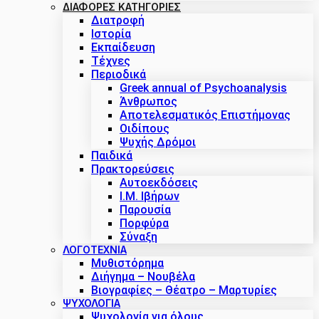
ΔΙΑΦΟΡΕΣ ΚΑΤΗΓΟΡΙΕΣ
Διατροφή
Ιστορία
Εκπαίδευση
Τέχνες
Περιοδικά
Greek annual of Psychoanalysis
Άνθρωπος
Αποτελεσματικός Επιστήμονας
Οιδίπους
Ψυχής Δρόμοι
Παιδικά
Πρακτoρεύσεις
Αυτοεκδόσεις
Ι.Μ. Ιβήρων
Παρουσία
Πορφύρα
Σύναξη
ΛΟΓΟΤΕΧΝΙΑ
Μυθιστόρημα
Διήγημα – Νουβέλα
Βιογραφίες – Θέατρο – Μαρτυρίες
ΨΥΧΟΛΟΓΙΑ
Ψυχολογία για όλους