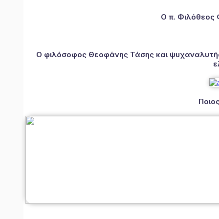
Ο π. Φιλόθεος
Ο φιλόσοφος Θεοφάνης Τάσης και ψυχαναλυτής 
ε
Ποιος