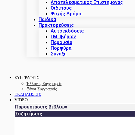
Αποτελεσματικός Επιστήμονας
Οιδίπους
Ψυχής Δρόμοι
Παιδικά
Πρακτoρεύσεις
Αυτοεκδόσεις
Ι.Μ. Ιβήρων
Παρουσία
Πορφύρα
Σύναξη
ΣΥΓΓΡΑΦΕΙΣ
Έλληνες Συγγραφείς
Ξένοι Συγγραφείς
ΕΚΔΗΛΩΣΕΙΣ
VIDEO
Παρουσιάσεις βιβλίων
Συζητήσεις