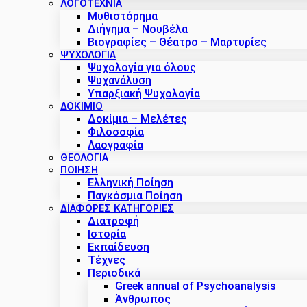
ΛΟΓΟΤΕΧΝΙΑ
Μυθιστόρημα
Διήγημα – Νουβέλα
Βιογραφίες – Θέατρο – Μαρτυρίες
ΨΥΧΟΛΟΓΙΑ
Ψυχολογία για όλους
Ψυχανάλυση
Υπαρξιακή Ψυχολογία
ΔΟΚΊΜΙΟ
Δοκίμια – Μελέτες
Φιλοσοφία
Λαογραφία
ΘΕΟΛΟΓΙΑ
ΠΟΙΗΣΗ
Ελληνική Ποίηση
Παγκόσμια Ποίηση
ΔΙΑΦΟΡΕΣ ΚΑΤΗΓΟΡΙΕΣ
Διατροφή
Ιστορία
Εκπαίδευση
Τέχνες
Περιοδικά
Greek annual of Psychoanalysis
Άνθρωπος