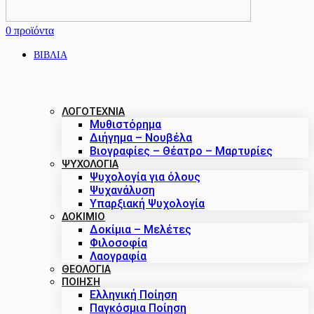
0
προϊόντα
ΒΙΒΛΙΑ
ΛΟΓΟΤΕΧΝΙΑ
Μυθιστόρημα
Διήγημα – Νουβέλα
Βιογραφίες – Θέατρο – Μαρτυρίες
ΨΥΧΟΛΟΓΙΑ
Ψυχολογία για όλους
Ψυχανάλυση
Υπαρξιακή Ψυχολογία
ΔΟΚΊΜΙΟ
Δοκίμια – Μελέτες
Φιλοσοφία
Λαογραφία
ΘΕΟΛΟΓΙΑ
ΠΟΙΗΣΗ
Ελληνική Ποίηση
Παγκόσμια Ποίηση