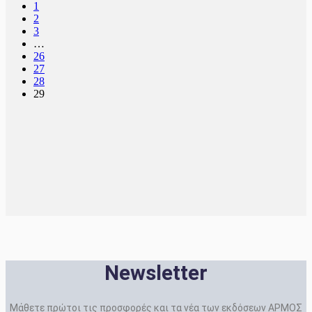
1
€35.50.
είναι:
2
€28.40.
3
…
26
27
28
29
Newsletter
Μάθετε πρώτοι τις προσφορές και τα νέα των εκδόσεων ΑΡΜΟΣ