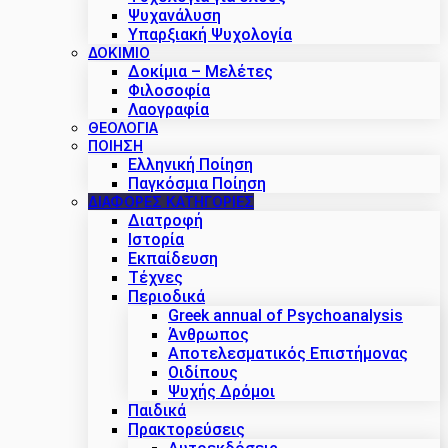
Ψυχανάλυση
Υπαρξιακή Ψυχολογία
ΔΟΚΊΜΙΟ
Δοκίμια – Μελέτες
Φιλοσοφία
Λαογραφία
ΘΕΟΛΟΓΙΑ
ΠΟΙΗΣΗ
Ελληνική Ποίηση
Παγκόσμια Ποίηση
ΔΙΑΦΟΡΕΣ ΚΑΤΗΓΟΡΙΕΣ
Διατροφή
Ιστορία
Εκπαίδευση
Τέχνες
Περιοδικά
Greek annual of Psychoanalysis
Άνθρωπος
Αποτελεσματικός Επιστήμονας
Οιδίπους
Ψυχής Δρόμοι
Παιδικά
Πρακτoρεύσεις