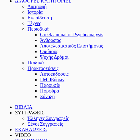
ΔΙΑΦΟΡΕΣ ΚΑΤΗΓΟΡΙΕΣ
Διατροφή
Ιστορία
Εκπαίδευση
Τέχνες
Περιοδικά
Greek annual of Psychoanalysis
Άνθρωπος
Αποτελεσματικός Επιστήμονας
Οιδίπους
Ψυχής Δρόμοι
Παιδικά
Πρακτoρεύσεις
Αυτοεκδόσεις
Ι.Μ. Ιβήρων
Παρουσία
Πορφύρα
Σύναξη
ΒΙΒΛΙΑ
ΣΥΓΓΡΑΦΕΙΣ
Έλληνες Συγγραφείς
Ξένοι Συγγραφείς
ΕΚΔΗΛΩΣΕΙΣ
VIDEO