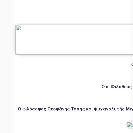
Τ
Ο π. Φιλόθεος
Ο φιλόσοφος Θεοφάνης Τάσης και ψυχαναλυτής Μιχάλ