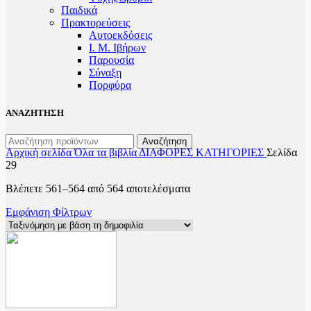
Παιδικά
Πρακτoρεύσεις
Αυτοεκδόσεις
Ι. Μ. Ιβήρων
Παρουσία
Σύναξη
Πορφύρα
ΑΝΑΖΗΤΗΣΗ
Αναζήτηση
Αρχική σελίδα
Όλα τα βιβλία
ΔΙΑΦΟΡΕΣ ΚΑΤΗΓΟΡΙΕΣ
Σελίδα
29
Sorted
Βλέπετε 561–564 από 564 αποτελέσματα
by
Εμφάνιση Φίλτρων
popularity