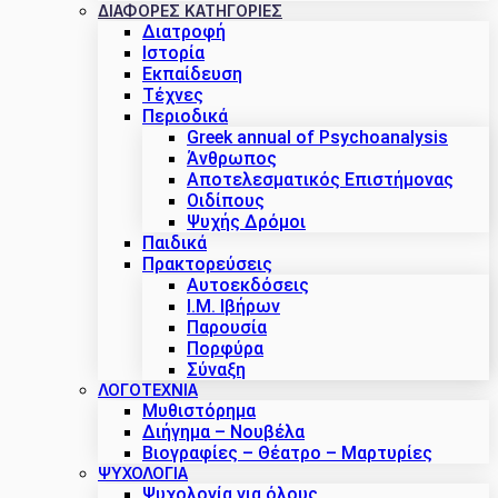
ΔΙΑΦΟΡΕΣ ΚΑΤΗΓΟΡΙΕΣ
Διατροφή
Ιστορία
Εκπαίδευση
Τέχνες
Περιοδικά
Greek annual of Psychoanalysis
Άνθρωπος
Αποτελεσματικός Επιστήμονας
Οιδίπους
Ψυχής Δρόμοι
Παιδικά
Πρακτoρεύσεις
Αυτοεκδόσεις
Ι.Μ. Ιβήρων
Παρουσία
Πορφύρα
Σύναξη
ΛΟΓΟΤΕΧΝΙΑ
Μυθιστόρημα
Διήγημα – Νουβέλα
Βιογραφίες – Θέατρο – Μαρτυρίες
ΨΥΧΟΛΟΓΙΑ
Ψυχολογία για όλους