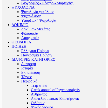
Βιογραφίες - Θέατρο - Μαρτυρίες
ΨΥΧΟΛΟΓΙΑ
Ψυχολογία για όλους
Ψυχανάλυση
Υπαρξιακή Ψυχολογία
ΔΟΚΙΜΙΟ
Δοκίμια - Μελέτες
Φιλοσοφία
Λαογραφία
ΘΕΟΛΟΓΙΑ
ΠΟΙΗΣΗ
Ελληνική Ποίηση
Παγκόσμια Ποίηση
ΔΙΑΦΟΡΕΣ ΚΑΤΗΓΟΡΙΕΣ
Διατροφή
Ιστορία
Εκπαίδευση
Τέχνες
Περιοδικά
Τετρ-α-δια
Greek annual of Psychoanalysis
Άνθρωπος
Αποτελεσματικός Επιστήμονας
Οιδίπους
Ψυχής Δρόμοι