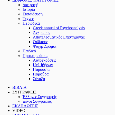
ΔΙΑΦΟΡΕΣ ΚΑΤΗΓΟΡΙΕΣ
Διατροφή
Ιστορία
Εκπαίδευση
Τέχνες
Περιοδικά
Greek annual of Psychoanalysis
Άνθρωπος
Αποτελεσματικός Επιστήμονας
Οιδίπους
Ψυχής Δρόμοι
Παιδικά
Πρακτoρεύσεις
Αυτοεκδόσεις
Ι.Μ. Ιβήρων
Παρουσία
Πορφύρα
Σύναξη
ΒΙΒΛΙΑ
ΣΥΓΓΡΑΦΕΙΣ
Έλληνες Συγγραφείς
Ξένοι Συγγραφείς
ΕΚΔΗΛΩΣΕΙΣ
VIDEO