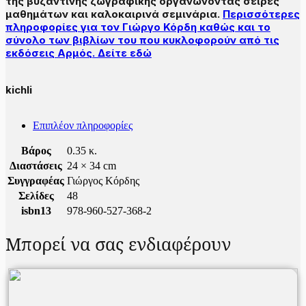
της βυζαντινής ζωγραφικής οργανώνοντας σειρές
μαθημάτων και καλοκαιρινά σεμινάρια.
Περισσότερες
πληροφορίες για τον Γιώργο Κόρδη καθώς και το
σύνολο των βιβλίων του που κυκλοφορούν από τις
εκδόσεις Αρμός. Δείτε εδώ
kichli
Επιπλέον πληροφορίες
Βάρος
0.35 κ.
Διαστάσεις
24 × 34 cm
Συγγραφέας
Γιώργος Κόρδης
Σελίδες
48
isbn13
978-960-527-368-2
Μπορεί να σας ενδιαφέρουν