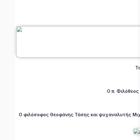
Τ
Ο π. Φιλόθεος
Ο φιλόσοφος Θεοφάνης Τάσης και ψυχαναλυτής Μιχάλ