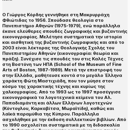
Ο Γιώργος Κόρδης γεννήθηκε στη Μακρυρράχη
Φθιώτιδας το 1956. Σπούδασε θεολογία στο
Πανεπιστήμιο Αθηνών (1975-1979), ενώ παράλληλα
έκανε ελεύθερες σπουδές ζωγραφικής και βυζαντινής
εικονογραφίας. Μελέτησε συστηματικά την ιστορία
και αισθητική της βυζαντινής ζωγραφικής και από το
2003 είναι λέκτορας της Θεολογικής Σχολής του
Πανεπιστημίου Αθηνών (εικονογραφία: θεωρία και
πράξη). Συνέχισε τις σπουδές του στις Καλές Τέχνες
στη Βοστόνη των ΗΠΑ (School of the Museum of Fine
Arts of Boston, 1987-1989). Μετά την επιστροφή του
στην Ελλάδα, μαθήτευσε κοντά στο μεγάλο Έλληνα
χαράκτη Φώτη Μαστιχιάδη, που τον μύησε στον
κόσμο της χαρακτικής τέχνης και κυρίως της
χαλκογραφίας. Από το 1993 ως το 1997 προσέγγισε
εικονογραφικά τα λογοτεχνικά κείμενα του Αλ.
Παπαδιαμάντη και άλλων Ελλήνων λογοτεχνών
(Κόντογλου, Καρκαβίτσα, Μωραϊτίδη), καθώς και
λαϊκά παραμύθια της Κύπρου. Παράλληλα
ασχολήθηκε με την έκδοση συλλεκτικών βιβλίων. Από
το 1990 ασχολείται συστηματικά με τη διδασκαλία