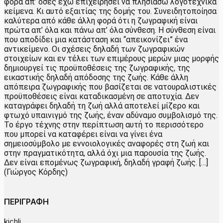
φορά απ’ όσες έχω επιχειρήσει να πλησιάσω λογοτεχνικά
κείμενα. Κι αυτό εξαιτίας της δομής του. Συνειδητοποίησα
καλύτερα από κάθε άλλη φορά ότι η ζωγραφική είναι
πρώτα απ’ όλα και πάνω απ’ όλα σύνθεση. Η σύνθεση είναι
που αποδίδει μια κατάσταση και “απεικονίζει” ένα
αντικείμενο. Οι σχέσεις δηλαδή των ζωγραφικών
στοιχείων και εν τέλει των επιμέρους μερών μιας μορφής
δημιουργεί τις προϋποθέσεις της ζωγραφικής, της
εικαστικής δηλαδή απόδοσης της ζωής. Κάθε άλλη
απόπειρα ζωγραφικής που βασίζεται σε νατουραλιστικές
προϋποθέσεις είναι καταδικασμένη σε αποτυχία. Δεν
καταγράφει δηλαδή τη ζωή αλλά αποτελεί μίζερο και
φτωχό υπαινιγμό της ζωής, έναν αδύναμο συμβολισμό της.
Το έργο τέχνης στην περίπτωση αυτή το περισσότερο
που μπορεί να καταφέρει είναι να γίνει ένα
σημειοσύμβολο με εννοιολογικές αναφορές στη ζωή και
στην πραγματικότητα, αλλά όχι μια παρουσία της ζωής.
Δεν είναι επομένως ζωγραφική, δηλαδή γραφή ζωής. […]
(Γιώργος Κόρδης)
ΠΕΡΙΓΡΑΦΗ
kichli