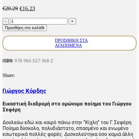
Original
Η
€
20.29
€
16.23
price
τρέχουσα
Κίχλη
was:
τιμή
ποσότητα
€20.29.
είναι:
Προσθήκη στο καλάθι
€16.23.
ΠΡΟΣΘΉΚΗ ΣΤΑ
ΑΓΑΠΗΜΈΝΑ
ISBN:
978-960-527-368-2
Share:
Γιώργος Κόρδης
Εικαστική διαδρομή στο ομώνυμο ποίημα του Γιώργου
Σεφέρη
Δουλεύω εδώ και καιρό πάνω στην “Κίχλη” του Γ. Σεφέρη.
Ποίημα δύσκολο, πολυδιάστατο, σπασμένο και ενωμένο
εσωτερικά πολλές φορές. Δυσκολεύτηκα όσο καμιά άλλη