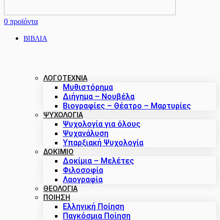
0
προϊόντα
ΒΙΒΛΙΑ
ΛΟΓΟΤΕΧΝΙΑ
Μυθιστόρημα
Διήγημα – Νουβέλα
Βιογραφίες – Θέατρο – Μαρτυρίες
ΨΥΧΟΛΟΓΙΑ
Ψυχολογία για όλους
Ψυχανάλυση
Υπαρξιακή Ψυχολογία
ΔΟΚΊΜΙΟ
Δοκίμια – Μελέτες
Φιλοσοφία
Λαογραφία
ΘΕΟΛΟΓΙΑ
ΠΟΙΗΣΗ
Ελληνική Ποίηση
Παγκόσμια Ποίηση