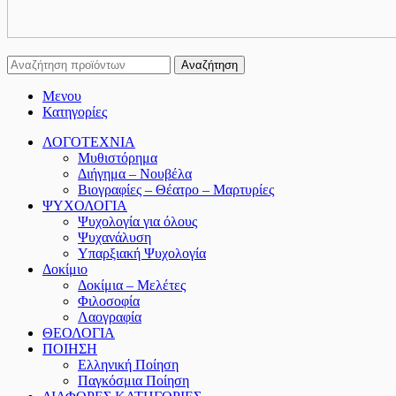
Αναζήτηση
Μενου
Κατηγορίες
ΛΟΓΟΤΕΧΝΙΑ
Μυθιστόρημα
Διήγημα – Νουβέλα
Βιογραφίες – Θέατρο – Μαρτυρίες
ΨΥΧΟΛΟΓΙΑ
Ψυχολογία για όλους
Ψυχανάλυση
Υπαρξιακή Ψυχολογία
Δοκίμιο
Δοκίμια – Μελέτες
Φιλοσοφία
Λαογραφία
ΘΕΟΛΟΓΙΑ
ΠΟΙΗΣΗ
Ελληνική Ποίηση
Παγκόσμια Ποίηση