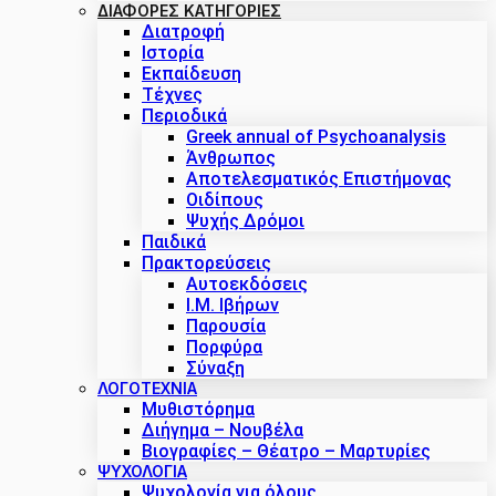
ΔΙΑΦΟΡΕΣ ΚΑΤΗΓΟΡΙΕΣ
Διατροφή
Ιστορία
Εκπαίδευση
Τέχνες
Περιοδικά
Greek annual of Psychoanalysis
Άνθρωπος
Αποτελεσματικός Επιστήμονας
Οιδίπους
Ψυχής Δρόμοι
Παιδικά
Πρακτoρεύσεις
Αυτοεκδόσεις
Ι.Μ. Ιβήρων
Παρουσία
Πορφύρα
Σύναξη
ΛΟΓΟΤΕΧΝΙΑ
Μυθιστόρημα
Διήγημα – Νουβέλα
Βιογραφίες – Θέατρο – Μαρτυρίες
ΨΥΧΟΛΟΓΙΑ
Ψυχολογία για όλους