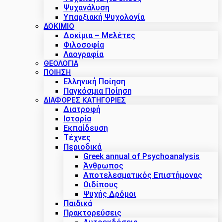
Ψυχανάλυση
Υπαρξιακή Ψυχολογία
ΔΟΚΊΜΙΟ
Δοκίμια – Μελέτες
Φιλοσοφία
Λαογραφία
ΘΕΟΛΟΓΙΑ
ΠΟΙΗΣΗ
Ελληνική Ποίηση
Παγκόσμια Ποίηση
ΔΙΑΦΟΡΕΣ ΚΑΤΗΓΟΡΙΕΣ
Διατροφή
Ιστορία
Εκπαίδευση
Τέχνες
Περιοδικά
Greek annual of Psychoanalysis
Άνθρωπος
Αποτελεσματικός Επιστήμονας
Οιδίπους
Ψυχής Δρόμοι
Παιδικά
Πρακτoρεύσεις