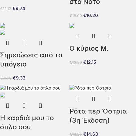
στο Νότο
€
9.74
€
12.17
€
16.20
€
18.00
Ο κύριος Μ.
Σημειώσεις από το
€
12.15
υπόγειο
€
13.50
€
9.33
€
11.66
Ρότα περ Όστρια
Η καρδιά μου το
(3η Έκδοση)
όπλο σου
€
14.60
€
18.25