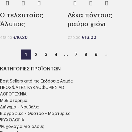
Ο τελευταίος
Δέκα πόντους
Άλυπος
μαύρο χιόνι
€
16.20
€
16.00
€
18.00
€
20.00
1
2
3
4
…
7
8
9
→
ΚΑΤΗΓΟΡΊΕΣ ΠΡΟΪΌΝΤΩΝ
Best Sellers από τις Εκδόσεις Αρμός
ΠΡΟΣΦΑΤΕΣ ΚΥΚΛΟΦΟΡΙΕΣ AD
ΛΟΓΟΤΕΧΝΙΑ
Μυθιστόρημα
Διήγημα - Νουβέλα
Βιογραφίες - Θέατρο - Μαρτυρίες
ΨΥΧΟΛΟΓΙΑ
Ψυχολογία για όλους