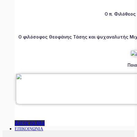
Ο π. Φιλόθεος
Ο φιλόσοφος Θεοφάνης Τάσης και ψυχαναλυτής Μιχάλ
Ποιο
Δείτε τα όλα
ΕΠΙΚΟΙΝΩΝΙΑ