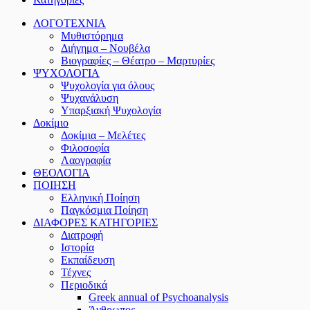
ΛΟΓΟΤΕΧΝΙΑ
Μυθιστόρημα
Διήγημα – Νουβέλα
Βιογραφίες – Θέατρο – Μαρτυρίες
ΨΥΧΟΛΟΓΙΑ
Ψυχολογία για όλους
Ψυχανάλυση
Υπαρξιακή Ψυχολογία
Δοκίμιο
Δοκίμια – Μελέτες
Φιλοσοφία
Λαογραφία
ΘΕΟΛΟΓΙΑ
ΠΟΙΗΣΗ
Ελληνική Ποίηση
Παγκόσμια Ποίηση
ΔΙΑΦΟΡΕΣ ΚΑΤΗΓΟΡΙΕΣ
Διατροφή
Ιστορία
Εκπαίδευση
Τέχνες
Περιοδικά
Greek annual of Psychoanalysis
Άνθρωπος