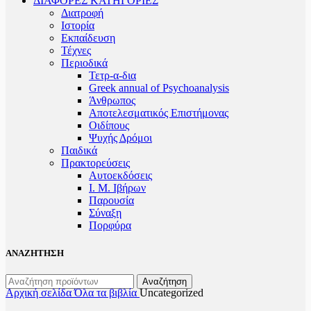
ΔΙΑΦΟΡΕΣ ΚΑΤΗΓΟΡΙΕΣ
Διατροφή
Ιστορία
Εκπαίδευση
Τέχνες
Περιοδικά
Τετρ-α-δια
Greek annual of Psychoanalysis
Άνθρωπος
Αποτελεσματικός Επιστήμονας
Οιδίπους
Ψυχής Δρόμοι
Παιδικά
Πρακτoρεύσεις
Αυτοεκδόσεις
Ι. Μ. Ιβήρων
Παρουσία
Σύναξη
Πορφύρα
ΑΝΑΖΗΤΗΣΗ
Αναζήτηση
Αρχική σελίδα
Όλα τα βιβλία
Uncategorized