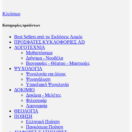
Κλείσιμο
Κατηγορίες προϊόντων
Best Sellers από τις Εκδόσεις Αρμός
ΠΡΟΣΦΑΤΕΣ ΚΥΚΛΟΦΟΡΙΕΣ AD
ΛΟΓΟΤΕΧΝΙΑ
Μυθιστόρημα
Διήγημα - Νουβέλα
Βιογραφίες - Θέατρο - Μαρτυρίες
ΨΥΧΟΛΟΓΙΑ
Ψυχολογία για όλους
Ψυχανάλυση
Υπαρξιακή Ψυχολογία
ΔΟΚΙΜΙΟ
Δοκίμια - Μελέτες
Φιλοσοφία
Λαογραφία
ΘΕΟΛΟΓΙΑ
ΠΟΙΗΣΗ
Ελληνική Ποίηση
Παγκόσμια Ποίηση