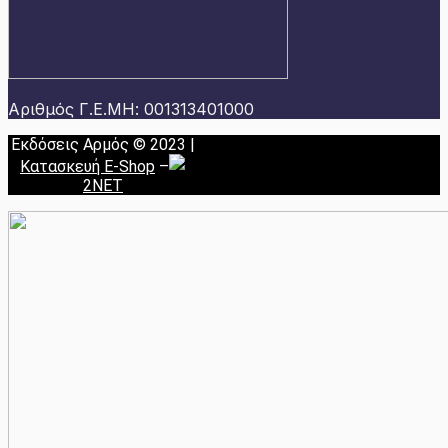
Αριθμός Γ.Ε.ΜΗ: 001313401000
Εκδόσεις Αρμός © 2023 |
Κατασκευή E-Shop
–
2NET