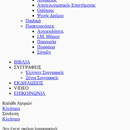
Αποτελεσματικός Επιστήμονας
Οιδίπους
Ψυχής Δρόμοι
Παιδικά
Πρακτoρεύσεις
Αυτοεκδόσεις
Ι.Μ. Ιβήρων
Παρουσία
Πορφύρα
Σύναξη
ΒΙΒΛΙΑ
ΣΥΓΓΡΑΦΕΙΣ
Έλληνες Συγγραφείς
Ξένοι Συγγραφείς
ΕΚΔΗΛΩΣΕΙΣ
VIDEO
ΕΠΙΚΟΙΝΩΝΙΑ
Καλάθι Αγορών
Κλείσιμο
Σύνδεση
Κλείσιμο
Δεν έχετε ακόμη λογαριασμό;