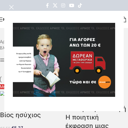
ΜΕΝΟΥ
Αρχική σελίδα
Όλα τα βιβλία
ΠΟΙΗΣΗ
Σελίδα 15
Βλέπετε 281–282 από 282 αποτελέσματα
Εμφάνιση Φίλτρων
Μη διαθέσιμο
Ελένη Ταγκαλάκη ή
Βίος ησύχιος
Η ποιητική
έκφραση μιας
€
5.27