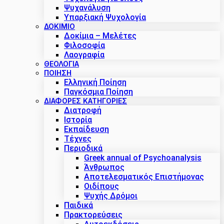
Ψυχανάλυση
Υπαρξιακή Ψυχολογία
ΔΟΚΊΜΙΟ
Δοκίμια – Μελέτες
Φιλοσοφία
Λαογραφία
ΘΕΟΛΟΓΙΑ
ΠΟΙΗΣΗ
Ελληνική Ποίηση
Παγκόσμια Ποίηση
ΔΙΑΦΟΡΕΣ ΚΑΤΗΓΟΡΙΕΣ
Διατροφή
Ιστορία
Εκπαίδευση
Τέχνες
Περιοδικά
Greek annual of Psychoanalysis
Άνθρωπος
Αποτελεσματικός Επιστήμονας
Οιδίπους
Ψυχής Δρόμοι
Παιδικά
Πρακτoρεύσεις