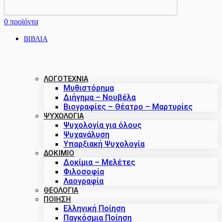
0
προϊόντα
ΒΙΒΛΙΑ
ΛΟΓΟΤΕΧΝΙΑ
Μυθιστόρημα
Διήγημα – Νουβέλα
Βιογραφίες – Θέατρο – Μαρτυρίες
ΨΥΧΟΛΟΓΙΑ
Ψυχολογία για όλους
Ψυχανάλυση
Υπαρξιακή Ψυχολογία
ΔΟΚΊΜΙΟ
Δοκίμια – Μελέτες
Φιλοσοφία
Λαογραφία
ΘΕΟΛΟΓΙΑ
ΠΟΙΗΣΗ
Ελληνική Ποίηση
Παγκόσμια Ποίηση