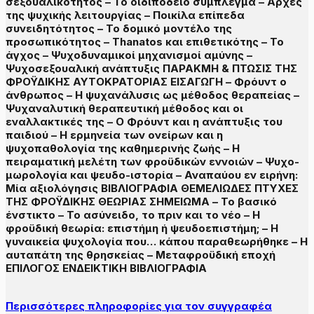
σεξουαλικότητος – Το οιδιπόδειο σύμπλεγμα – Αρχές
της ψυχικής λειτουργίας – Ποικίλα επίπεδα
συνειδητότητος – Το δομικό μοντέλο της
προσωπικότητος – Thanatos και επιθετικότης – Το
άγχος – Ψυχοδυναμικοί μηχανισμοί αμύνης –
Ψυχοσεξουαλική ανάπτυξις ΠΑΡΑΚΜΗ & ΠΤΩΣΙΣ ΤΗΣ
ΦΡΟΫΔΙΚΗΣ ΑΥΤΟΚΡΑΤΟΡΙΑΣ ΕΙΣΑΓΩΓΗ – Φρόυντ ο
άνθρωπος – Η ψυχανάλυσις ως μέθοδος θεραπείας –
Ψυχαναλυτική θεραπευτική μέθοδος και οι
εναλλακτικές της – Ο Φρόυντ και η ανάπτυξις του
παιδιού – Η ερμηνεία των ονείρων και η
ψυχοπαθολογία της καθημερινής ζωής – Η
πειραματική μελέτη των φροϋδικών εννοιών – Ψυχο-
μωρολογία και ψευδο-ιστορία – Αναπαύου εν ειρήνη:
Μία αξιολόγησις ΒΙΒΛΙΟΓΡΑΦΙΑ ΘΕΜΕΛΙΩΔΕΣ ΠΤΥΧΕΣ
ΤΗΣ ΦΡΟΫΔΙΚΗΣ ΘΕΩΡΙΑΣ ΣΗΜΕΙΩΜΑ – Το βασικό
ένστικτο – Το ασύνειδο, το πριν και το νέο – Η
φροϋδική θεωρία: επιστήμη ή ψευδοεπιστήμη; – Η
γυναικεία ψυχολογία που… κάπου παραθεωρήθηκε – Η
αυταπάτη της θρησκείας – Μεταφροϋδική εποχή
ΕΠΙΛΟΓΟΣ ΕΝΔΕΙΚΤΙΚΗ ΒΙΒΛΙΟΓΡΑΦΙΑ
Περισσότερες πληροφορίες για τον συγγραφέα