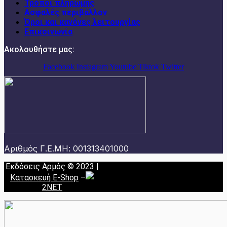
Τρόποι πληρωμής
Ασφαλές περιβάλλον
Όροι και κανόνες λειτουργίας
Επικοινωνία
Ακολουθήστε μας:
Facebook
Instagram
Youtube
Tiktok
Twitter
Αριθμός Γ.Ε.ΜΗ: 001313401000
Εκδόσεις Αρμός © 2023 |
Κατασκευή E-Shop
–
2NET