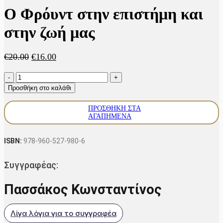
Ο Φρόυντ στην επιστήμη και
στην ζωή μας
Original
Η
€
20.00
€
16.00
price
τρέχουσα
Ο
was:
τιμή
Φρόυντ
€20.00.
είναι:
Προσθήκη στο καλάθι
στην
€16.00.
επιστήμη
ΠΡΟΣΘΉΚΗ ΣΤΑ
και
ΑΓΑΠΗΜΈΝΑ
στην
ζωή
μας
ISBN:
978-960-527-980-6
ποσότητα
Συγγραφέας:
Πασσάκος Κωνσταντίνος
Λίγα λόγια για το συγγραφέα