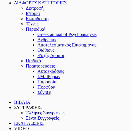
ΔΙΑΦΟΡΕΣ ΚΑΤΗΓΟΡΙΕΣ
Διατροφή
Ιστορία
Εκπαίδευση
Τέχνες
Περιοδικά
Greek annual of Psychoanalysis
Άνθρωπος
Αποτελεσματικός Επιστήμονας
Οιδίπους
Ψυχής Δρόμοι
Παιδικά
Πρακτoρεύσεις
Αυτοεκδόσεις
Ι.Μ. Ιβήρων
Παρουσία
Πορφύρα
Σύναξη
ΒΙΒΛΙΑ
ΣΥΓΓΡΑΦΕΙΣ
Έλληνες Συγγραφείς
Ξένοι Συγγραφείς
ΕΚΔΗΛΩΣΕΙΣ
VIDEO