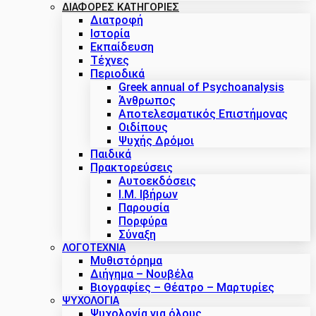
ΔΙΑΦΟΡΕΣ ΚΑΤΗΓΟΡΙΕΣ
Διατροφή
Ιστορία
Εκπαίδευση
Τέχνες
Περιοδικά
Greek annual of Psychoanalysis
Άνθρωπος
Αποτελεσματικός Επιστήμονας
Οιδίπους
Ψυχής Δρόμοι
Παιδικά
Πρακτoρεύσεις
Αυτοεκδόσεις
Ι.Μ. Ιβήρων
Παρουσία
Πορφύρα
Σύναξη
ΛΟΓΟΤΕΧΝΙΑ
Μυθιστόρημα
Διήγημα – Νουβέλα
Βιογραφίες – Θέατρο – Μαρτυρίες
ΨΥΧΟΛΟΓΙΑ
Ψυχολογία για όλους