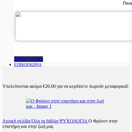
Ποιο
Δείτε τα όλα
ΕΠΙΚΟΙΝΩΝΙΑ
Υπολείπονται ακόμα
€
20.00
για να κερδίσετε δωρεάν μεταφορικά!
Αρχική σελίδα
Όλα τα βιβλία
ΨΥΧΟΛΟΓΙΑ
Ο Φρόυντ στην
επιστήμη και στην ζωή μας