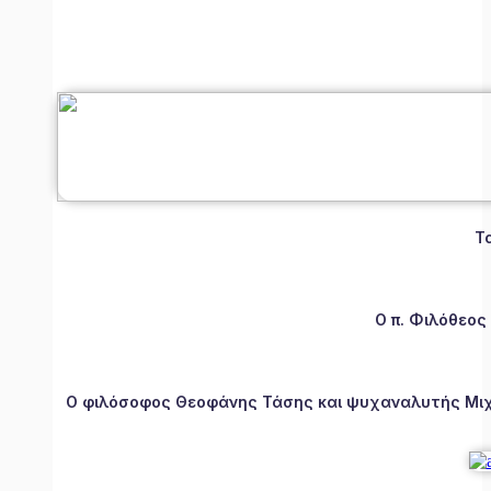
Τ
Ο π. Φιλόθεος
Ο φιλόσοφος Θεοφάνης Τάσης και ψυχαναλυτής Μιχάλ