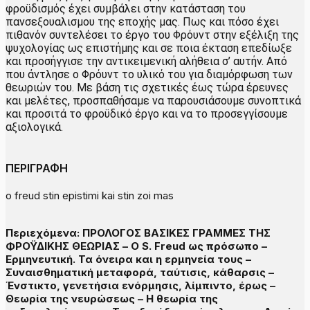
φροϋδισμός έχει συμβάλει στην κατάσταση του
πανσεξουαλισμου της εποχής μας. Πως και πόσο έχει
πιθανόν συντελέσει το έργο του Φρόυντ στην εξέλιξη της
ψυχολογίας ως επιστήμης και σε ποια έκταση επεδίωξε
και προσήγγισε την αντικειμενική αλήθεια σ’ αυτήν. Από
που άντλησε ο Φρόυντ το υλικό του για διαμόρφωση των
θεωριών του. Με βάση τις σχετικές έως τώρα έρευνες
και μελέτες, προσπαθήσαμε να παρουσιάσουμε συνοπτικά
και προσιτά το φροϋδικό έργο και να το προσεγγίσουμε
αξιολογικά.
ΠΕΡΙΓΡΑΦΗ
o freud stin epistimi kai stin zoi mas
Περιεχόμενα: ΠΡΟΛΟΓΟΣ ΒΑΣΙΚΕΣ ΓΡΑΜΜΕΣ ΤΗΣ
ΦΡΟΫΔΙΚΗΣ ΘΕΩΡΙΑΣ – Ο S. Freud ως πρόσωπο –
Ερμηνευτική. Τα όνειρα και η ερμηνεία τους –
Συναισθηματική μεταφορά, ταύτισις, κάθαρσις –
Ένστικτο, γενετήσια ενόρμησις, λίμπιντο, έρως –
Θεωρία της νευρώσεως – Η θεωρία της