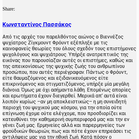
Share:
Κωνσταντίνος Πασσάκος
Από τις αρχές του παρελθόντος αιώνος ο Βιεννέζος
ψυχίατρος Ζίγκμουντ Φρόυντ εξέπληξε με τις
καινοφανείς θεωρίες του όλους σχεδόν τους επιστήμονες
ψυχολόγους και ψυχιάτρους. Υπήρξε ανατρεπτικός της
εικόνας που παρουσίαζαν αυτές οι επιστήμες, καθώς και
της απεικονίσεως της ψυχικής ζωής του ανθρωπίνου
προσώπου, που αυτές περιέγραφαν. Πάντως ο Φρόυντ,
είτε θαυμαζόμενος και εξιδανικευόμενος είτε
επικρινόμενος και στιγματιζόμενος, υπήρξε μία μεγάλη
διάνοια. Όμως με όχι ασήμαντα λάθη. Επομένως απορίες
και ερωτήματα έχουν διεγερθεί. Μερικά απ’ αυτά είναι
λοιπόν κυρίως –αν μη αποκλειστικώς– η μη συνειδητή
περιοχή του ψυχικού μας κόσμου, για την οποία ούτε
επίγνωση έχομε ούτε ελέγχομε, που προσδιορίζει και
κατευθύνει την καθημερινή συμπεριφορά μας και την εν
γένει ζωή μας. Ερμηνείες αλλά και παρερμηνείες των
φροϋδικών θεωριών, πως και πότε έχουν επηρεάσει τις
αντιλήψεις μας για την ηθική ζωή. Κατά πόσον ο