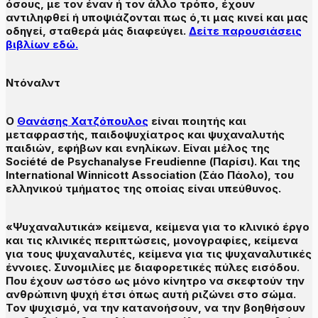
όσους, με τον έναν ή τον άλλο τρόπο, έχουν
αντιληφθεί ή υποψιάζονται πως ό,τι μας κινεί και μας
οδηγεί, σταθερά μάς διαφεύγει.
Δείτε παρουσιάσεις
βιβλίων εδώ.
Ντόναλντ
Ο
Θανάσης Χατζόπουλος
είναι ποιητής και
μεταφραστής, παιδοψυχίατρος και ψυχαναλυτής
παιδιών, εφήβων και ενηλίκων. Είναι μέλος της
Société de Psychanalyse Freudienne (Παρίσι). Και της
International Winnicott Association (Σάο Πάολο), του
ελληνικού τμήματος της οποίας είναι υπεύθυνος.
«Ψυχαναλυτικά» κείμενα, κείμενα για το κλινικό έργο
και τις κλινικές περιπτώσεις, μονογραφίες, κείμενα
για τους ψυχαναλυτές, κείμενα για τις ψυχαναλυτικές
έννοιες. Συνομιλίες με διαφορετικές πύλες εισόδου.
Που έχουν ωστόσο ως μόνο κίνητρο να σκεφτούν την
ανθρώπινη ψυχή έτσι όπως αυτή ριζώνει στο σώμα.
Τον ψυχισμό, να την κατανοήσουν, να την βοηθήσουν