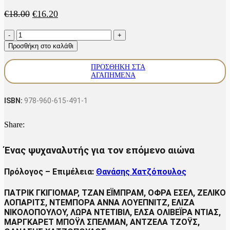
Original
Η
€
18.00
€
16.20
price
τρέχουσα
Ντόναλντ
was:
τιμή
Γ.
€18.00.
είναι:
Προσθήκη στο καλάθι
Γουίνικοτ
€16.20.
ποσότητα
ΠΡΟΣΘΉΚΗ ΣΤΑ
ΑΓΑΠΗΜΈΝΑ
ISBN:
978-960-615-491-1
Share:
Ένας ψυχαναλυτής για τον επόμενο αιώνα
Πρόλογος – Επιμέλεια:
Θανάσης Χατζόπουλος
ΠΑΤΡΙΚ ΓΚΙΓΙΟΜΑΡ, ΤΖΑΝ ΕΪΜΠΡΑΜ, ΟΦΡΑ ΕΣΕΛ, ΖΕΛΙΚΟ
ΛΟΠΑΡΙΤΣ, ΝΤΕΜΠΟΡΑ ΑΝΝΑ ΛΟΥΕΠΝΙΤΖ, ΕΛΙΖΑ
ΝΙΚΟΛΟΠΟΥΛΟΥ, ΛΩΡΑ ΝΤΕΤΙΒΙΛ, ΕΛΣΑ ΟΛΙΒΕΪΡΑ ΝΤΙΑΣ,
ΜΑΡΓΚΑΡΕΤ ΜΠΟΫΛ ΣΠΕΛΜΑΝ, ΑΝΤΖΕΛΑ ΤΖΟΫΣ,