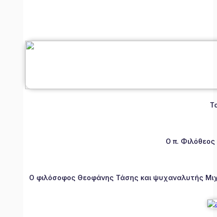
Τ
Ο π. Φιλόθεος
Ο φιλόσοφος Θεοφάνης Τάσης και ψυχαναλυτής Μιχάλ