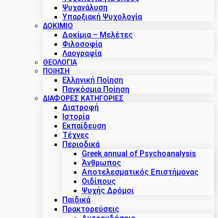
Ψυχανάλυση
Υπαρξιακή Ψυχολογία
ΔΟΚΊΜΙΟ
Δοκίμια – Μελέτες
Φιλοσοφία
Λαογραφία
ΘΕΟΛΟΓΙΑ
ΠΟΙΗΣΗ
Ελληνική Ποίηση
Παγκόσμια Ποίηση
ΔΙΑΦΟΡΕΣ ΚΑΤΗΓΟΡΙΕΣ
Διατροφή
Ιστορία
Εκπαίδευση
Τέχνες
Περιοδικά
Greek annual of Psychoanalysis
Άνθρωπος
Αποτελεσματικός Επιστήμονας
Οιδίπους
Ψυχής Δρόμοι
Παιδικά
Πρακτoρεύσεις