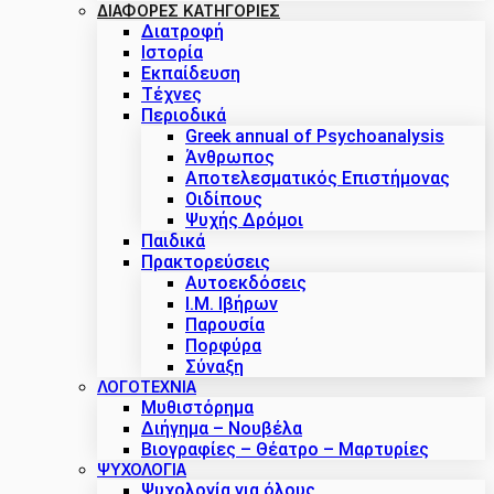
ΔΙΑΦΟΡΕΣ ΚΑΤΗΓΟΡΙΕΣ
Διατροφή
Ιστορία
Εκπαίδευση
Τέχνες
Περιοδικά
Greek annual of Psychoanalysis
Άνθρωπος
Αποτελεσματικός Επιστήμονας
Οιδίπους
Ψυχής Δρόμοι
Παιδικά
Πρακτoρεύσεις
Αυτοεκδόσεις
Ι.Μ. Ιβήρων
Παρουσία
Πορφύρα
Σύναξη
ΛΟΓΟΤΕΧΝΙΑ
Μυθιστόρημα
Διήγημα – Νουβέλα
Βιογραφίες – Θέατρο – Μαρτυρίες
ΨΥΧΟΛΟΓΙΑ
Ψυχολογία για όλους