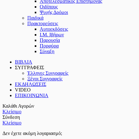
Αποτελεσματικός Επιστήμονας
Οιδίπους
Ψυχής Δρόμοι
Παιδικά
Πρακτoρεύσεις
Αυτοεκδόσεις
Ι.Μ. Ιβήρων
Παρουσία
Πορφύρα
Σύναξη
ΒΙΒΛΙΑ
ΣΥΓΓΡΑΦΕΙΣ
Έλληνες Συγγραφείς
Ξένοι Συγγραφείς
ΕΚΔΗΛΩΣΕΙΣ
VIDEO
ΕΠΙΚΟΙΝΩΝΙΑ
Καλάθι Αγορών
Κλείσιμο
Σύνδεση
Κλείσιμο
Δεν έχετε ακόμη λογαριασμό;