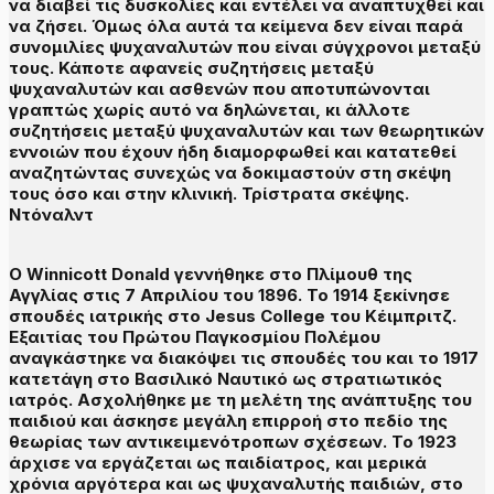
να διαβεί τις δυσκολίες και εντέλει να αναπτυχθεί και
να ζήσει. Όμως όλα αυτά τα κείμενα δεν είναι παρά
συνομιλίες ψυχαναλυτών που είναι σύγχρονοι μεταξύ
τους. Κάποτε αφανείς συζητήσεις μεταξύ
ψυχαναλυτών και ασθενών που αποτυπώνονται
γραπτώς χωρίς αυτό να δηλώνεται, κι άλλοτε
συζητήσεις μεταξύ ψυχαναλυτών και των θεωρητικών
εννοιών που έχουν ήδη διαμορφωθεί και κατατεθεί
αναζητώντας συνεχώς να δοκιμαστούν στη σκέψη
τους όσο και στην κλινική. Τρίστρατα σκέψης.
Ντόναλντ
Ο Winnicott Donald γεννήθηκε στο Πλίμουθ της
Αγγλίας στις 7 Απριλίου του 1896. Το 1914 ξεκίνησε
σπουδές ιατρικής στο Jesus College του Κέιμπριτζ.
Εξαιτίας του Πρώτου Παγκοσμίου Πολέμου
αναγκάστηκε να διακόψει τις σπουδές του και το 1917
κατετάγη στο Βασιλικό Ναυτικό ως στρατιωτικός
ιατρός. Ασχολήθηκε με τη μελέτη της ανάπτυξης του
παιδιού και άσκησε μεγάλη επιρροή στο πεδίο της
θεωρίας των αντικειμενότροπων σχέσεων. Το 1923
άρχισε να εργάζεται ως παιδίατρος, και μερικά
χρόνια αργότερα και ως ψυχαναλυτής παιδιών, στο