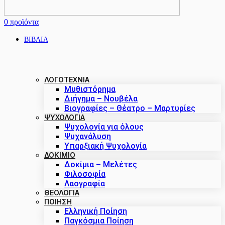
0
προϊόντα
ΒΙΒΛΙΑ
ΛΟΓΟΤΕΧΝΙΑ
Μυθιστόρημα
Διήγημα – Νουβέλα
Βιογραφίες – Θέατρο – Μαρτυρίες
ΨΥΧΟΛΟΓΙΑ
Ψυχολογία για όλους
Ψυχανάλυση
Υπαρξιακή Ψυχολογία
ΔΟΚΊΜΙΟ
Δοκίμια – Μελέτες
Φιλοσοφία
Λαογραφία
ΘΕΟΛΟΓΙΑ
ΠΟΙΗΣΗ
Ελληνική Ποίηση
Παγκόσμια Ποίηση