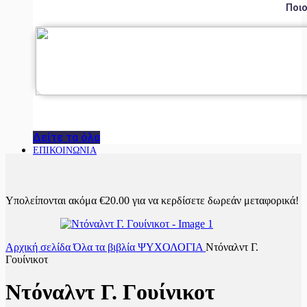
Ποιο
Δείτε τα όλα
ΕΠΙΚΟΙΝΩΝΙΑ
Υπολείπονται ακόμα
€
20.00
για να κερδίσετε δωρεάν μεταφορικά!
Αρχική σελίδα
Όλα τα βιβλία
ΨΥΧΟΛΟΓΙΑ
Ντόναλντ Γ.
Γουίνικοτ
Ντόναλντ Γ. Γουίνικοτ