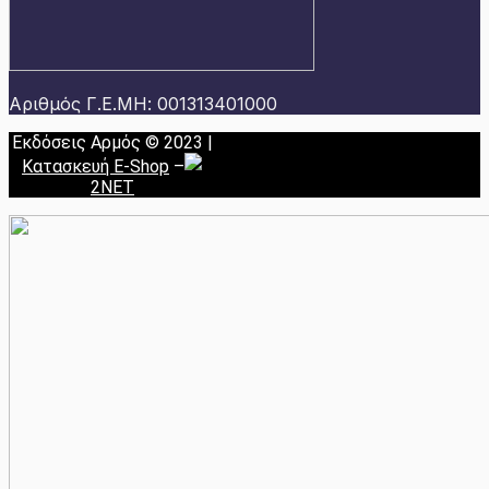
Αριθμός Γ.Ε.ΜΗ: 001313401000
Εκδόσεις Αρμός © 2023 |
Κατασκευή E-Shop
–
2NET