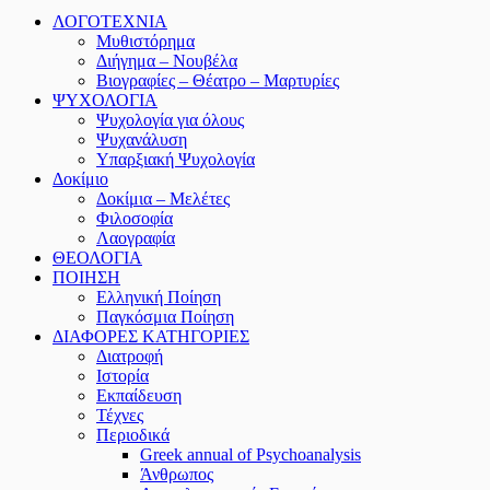
ΛΟΓΟΤΕΧΝΙΑ
Μυθιστόρημα
Διήγημα – Νουβέλα
Βιογραφίες – Θέατρο – Μαρτυρίες
ΨΥΧΟΛΟΓΙΑ
Ψυχολογία για όλους
Ψυχανάλυση
Υπαρξιακή Ψυχολογία
Δοκίμιο
Δοκίμια – Μελέτες
Φιλοσοφία
Λαογραφία
ΘΕΟΛΟΓΙΑ
ΠΟΙΗΣΗ
Ελληνική Ποίηση
Παγκόσμια Ποίηση
ΔΙΑΦΟΡΕΣ ΚΑΤΗΓΟΡΙΕΣ
Διατροφή
Ιστορία
Εκπαίδευση
Τέχνες
Περιοδικά
Greek annual of Psychoanalysis
Άνθρωπος