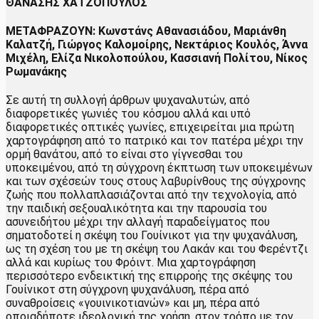
ΘΑΝΑΣΗΣ ΧΑΤΖΟΠΟΥΛΟΣ
ΜΕΤΑΦΡΑΖΟΥΝ: Κωνστάνς Αθανασιάδου, Μαριάνθη
Καλατζή, Γιώργος Καλομοίρης, Νεκτάριος Κουλός, Άννα
Μιχέλη, Ελίζα Νικολοπούλου, Κασσιανή Πολίτου, Νίκος
Ρωμανάκης
Σε αυτή τη συλλογή άρθρων ψυχαναλυτών, από
διαφορετικές γωνιές του κόσμου αλλά και υπό
διαφορετικές οπτικές γωνίες, επιχειρείται μια πρώτη
χαρτογράφηση από το πατρικό και τον πατέρα μέχρι την
ορμή θανάτου, από το είναι στο γίγνεσθαι του
υποκειμένου, από τη σύγχρονη έκπτωση των υποκειμένων
και των σχέσεών τους στους λαβυρίνθους της σύγχρονης
ζωής που πολλαπλασιάζονται από την τεχνολογία, από
την παιδική σεξουαλικότητα και την παρουσία του
ασυνειδήτου μέχρι την αλλαγή παραδείγματος που
σηματοδοτεί η σκέψη του Γουίνικοτ για την ψυχανάλυση,
ως τη σχέση του με τη σκέψη του Λακάν και του Φερέντζι
αλλά και κυρίως του Φρόιντ. Μια χαρτογράφηση
περισσότερο ενδεικτική της επιρροής της σκέψης του
Γουίνικοτ στη σύγχρονη ψυχανάλυση, πέρα από
συναθροίσεις «γουινικοτιανών» και μη, πέρα από
οποιαδήποτε ιδεολογική της χρήση, στον τρόπο με τον