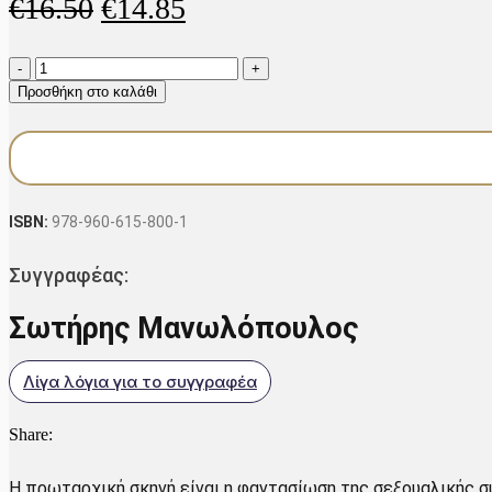
Original
Η
€
16.50
€
14.85
price
τρέχουσα
Το
was:
τιμή
ανάκτορο
Προσθήκη στο καλάθι
στις
€16.50.
είναι:
4
€14.85.
π.μ.
ποσότητα
ISBN:
978-960-615-800-1
Συγγραφέας:
Σωτήρης Μανωλόπουλος
Λίγα λόγια για το συγγραφέα
Share:
Η πρωταρχική σκηνή είναι η φαντασίωση της σεξουαλικής σ