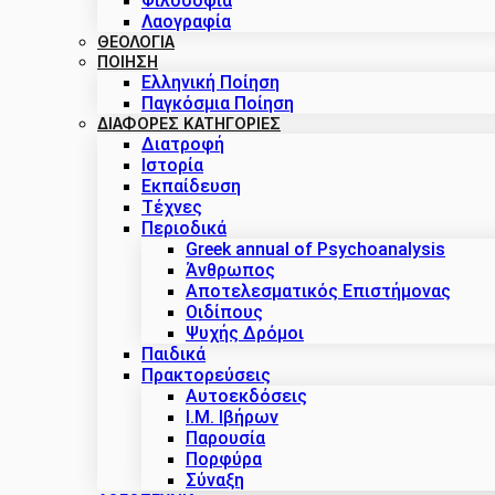
Φιλοσοφία
Λαογραφία
ΘΕΟΛΟΓΙΑ
ΠΟΙΗΣΗ
Ελληνική Ποίηση
Παγκόσμια Ποίηση
ΔΙΑΦΟΡΕΣ ΚΑΤΗΓΟΡΙΕΣ
Διατροφή
Ιστορία
Εκπαίδευση
Τέχνες
Περιοδικά
Greek annual of Psychoanalysis
Άνθρωπος
Αποτελεσματικός Επιστήμονας
Οιδίπους
Ψυχής Δρόμοι
Παιδικά
Πρακτoρεύσεις
Αυτοεκδόσεις
Ι.Μ. Ιβήρων
Παρουσία
Πορφύρα
Σύναξη