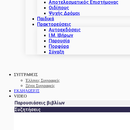
Αποτελεσματικός Επιστήμονας
Οιδίπους
Ψυχής Δρόμοι
Παιδικά
Πρακτoρεύσεις
Αυτοεκδόσεις
Ι.Μ. Ιβήρων
Παρουσία
Πορφύρα
Σύναξη
ΣΥΓΓΡΑΦΕΙΣ
Έλληνες Συγγραφείς
Ξένοι Συγγραφείς
ΕΚΔΗΛΩΣΕΙΣ
VIDEO
Παρουσιάσεις βιβλίων
Συζητήσεις