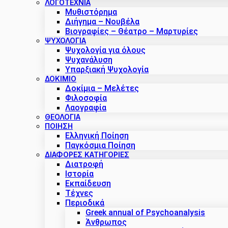
ΛΟΓΟΤΕΧΝΙΑ
Μυθιστόρημα
Διήγημα – Νουβέλα
Βιογραφίες – Θέατρο – Μαρτυρίες
ΨΥΧΟΛΟΓΙΑ
Ψυχολογία για όλους
Ψυχανάλυση
Υπαρξιακή Ψυχολογία
ΔΟΚΊΜΙΟ
Δοκίμια – Μελέτες
Φιλοσοφία
Λαογραφία
ΘΕΟΛΟΓΙΑ
ΠΟΙΗΣΗ
Ελληνική Ποίηση
Παγκόσμια Ποίηση
ΔΙΑΦΟΡΕΣ ΚΑΤΗΓΟΡΙΕΣ
Διατροφή
Ιστορία
Εκπαίδευση
Τέχνες
Περιοδικά
Greek annual of Psychoanalysis
Άνθρωπος