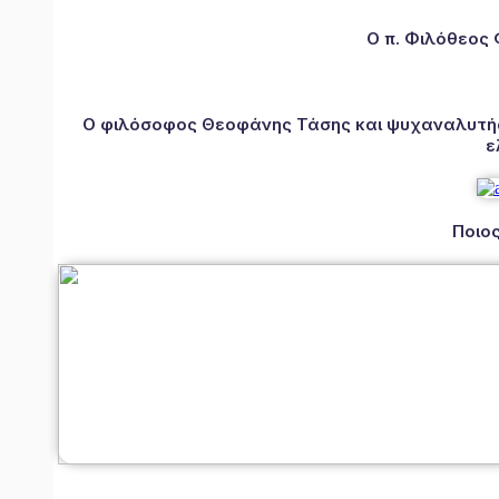
Ο π. Φιλόθεος
Ο φιλόσοφος Θεοφάνης Τάσης και ψυχαναλυτής 
ε
Ποιος