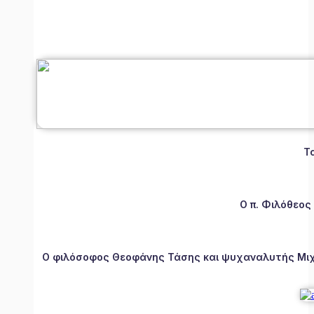
Τ
Ο π. Φιλόθεος
Ο φιλόσοφος Θεοφάνης Τάσης και ψυχαναλυτής Μιχάλ