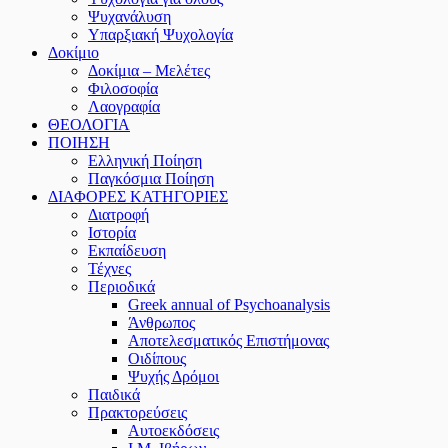
Ψυχανάλυση
Υπαρξιακή Ψυχολογία
Δοκίμιο
Δοκίμια – Μελέτες
Φιλοσοφία
Λαογραφία
ΘΕΟΛΟΓΙΑ
ΠΟΙΗΣΗ
Ελληνική Ποίηση
Παγκόσμια Ποίηση
ΔΙΑΦΟΡΕΣ ΚΑΤΗΓΟΡΙΕΣ
Διατροφή
Ιστορία
Εκπαίδευση
Τέχνες
Περιοδικά
Greek annual of Psychoanalysis
Άνθρωπος
Αποτελεσματικός Επιστήμονας
Οιδίπους
Ψυχής Δρόμοι
Παιδικά
Πρακτoρεύσεις
Αυτοεκδόσεις