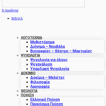
0
προϊόντα
ΒΙΒΛΙΑ
ΛΟΓΟΤΕΧΝΙΑ
Μυθιστόρημα
Διήγημα – Νουβέλα
Βιογραφίες – Θέατρο – Μαρτυρίες
ΨΥΧΟΛΟΓΙΑ
Ψυχολογία για όλους
Ψυχανάλυση
Υπαρξιακή Ψυχολογία
ΔΟΚΊΜΙΟ
Δοκίμια – Μελέτες
Φιλοσοφία
Λαογραφία
ΘΕΟΛΟΓΙΑ
ΠΟΙΗΣΗ
Ελληνική Ποίηση
Παγκόσμια Ποίηση