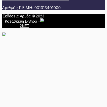
Αριθμός Γ.Ε.ΜΗ: 001313401000
Εκδόσεις Αρμός © 2023 |
Κατασκευή E-Shop
–
2NET