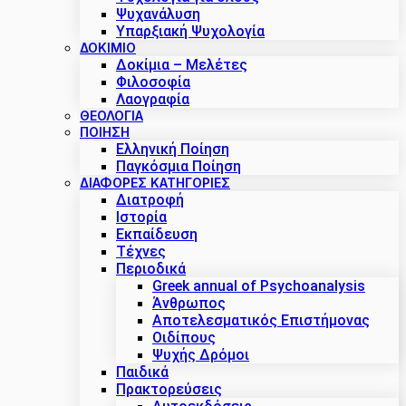
Ψυχανάλυση
Υπαρξιακή Ψυχολογία
ΔΟΚΊΜΙΟ
Δοκίμια – Μελέτες
Φιλοσοφία
Λαογραφία
ΘΕΟΛΟΓΙΑ
ΠΟΙΗΣΗ
Ελληνική Ποίηση
Παγκόσμια Ποίηση
ΔΙΑΦΟΡΕΣ ΚΑΤΗΓΟΡΙΕΣ
Διατροφή
Ιστορία
Εκπαίδευση
Τέχνες
Περιοδικά
Greek annual of Psychoanalysis
Άνθρωπος
Αποτελεσματικός Επιστήμονας
Οιδίπους
Ψυχής Δρόμοι
Παιδικά
Πρακτoρεύσεις