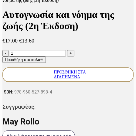
νόημα της ζωής (2η Έκδοση)
Αυτογνωσία και νόημα της
ζωής (2η Έκδοση)
Original
Η
€
17.00
€
13.60
price
τρέχουσα
Αυτογνωσία
was:
τιμή
και
€17.00.
είναι:
Προσθήκη στο καλάθι
νόημα
€13.60.
της
ΠΡΟΣΘΉΚΗ ΣΤΑ
ζωής
ΑΓΑΠΗΜΈΝΑ
(2η
Έκδοση)
ποσότητα
ISBN:
978-960-527-898-4
Συγγραφέας:
May Rollo