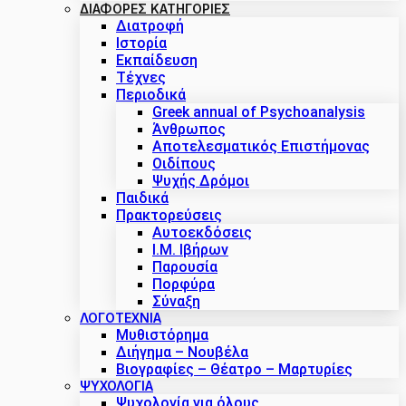
ΔΙΑΦΟΡΕΣ ΚΑΤΗΓΟΡΙΕΣ
Διατροφή
Ιστορία
Εκπαίδευση
Τέχνες
Περιοδικά
Greek annual of Psychoanalysis
Άνθρωπος
Αποτελεσματικός Επιστήμονας
Οιδίπους
Ψυχής Δρόμοι
Παιδικά
Πρακτoρεύσεις
Αυτοεκδόσεις
Ι.Μ. Ιβήρων
Παρουσία
Πορφύρα
Σύναξη
ΛΟΓΟΤΕΧΝΙΑ
Μυθιστόρημα
Διήγημα – Νουβέλα
Βιογραφίες – Θέατρο – Μαρτυρίες
ΨΥΧΟΛΟΓΙΑ
Ψυχολογία για όλους