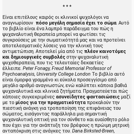
* * *
Είναι επιτέλους καιρός οι κλινικοί ψυχολόγοι να
αναγνωρίσουν
πόσο μεγάλη σημασία έχει το σώμα
. Αυτό
το βιβλίο είναι ένα λαμπρό παράδειγμα του πώς η
ψυχαναλυτική θεραπεία μπορεί να φωτίσει τις
συγκρούσεις με την σωματικότητά μας και να προτείνει
αποτελεσματικές λύσεις για την κλινική τους
αντιμετώπιση. Αποτελεί μία από τις
πλέον καινοτόμες
και δημιουργικές συμβολές
στην ψυχαναλυτική
ψυχοθεραπεία, που τις τελευταίες δεκαετίες
έλλειπε.
Peter Fonagy, Freud Memorial Professor of
Psychoanalysis, University College London
Το βιβλίο αυτό
είναι όμορφα γραμμένο κι εύκολα προσεγγίσιμο από
μεγάλο αριθμό αναγνωστών, ενώ καλύπτει κάποια βαθιά
ψυχαναλυτικά και κλινικά ζητήματα. Πραγματεύεται πώς
κάποιες συγκεκριμένες
ασυνείδητες φαντασιώσεις
μαζί
με το
μίσος για την πραγματικότητα
προκαλούν την
πιεστική ανάγκη για τροποποίηση της επιφάνειας του
σώματος, εισάγοντας παράλληλα μια σημαντική
ψυχαναλυτική οπτική για τον σύνθετο και ευαίσθητο ρόλο
που έχει για την ανάπτυξη του βρέφους η πρώιμη μητρική
ανταπόκριση στις ανάγκες του.
Dana Birksted-Breen,