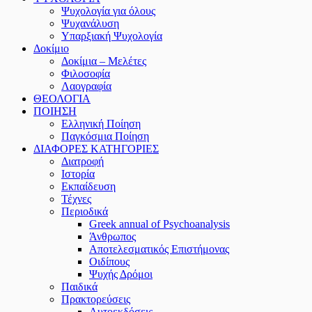
Ψυχολογία για όλους
Ψυχανάλυση
Υπαρξιακή Ψυχολογία
Δοκίμιο
Δοκίμια – Μελέτες
Φιλοσοφία
Λαογραφία
ΘΕΟΛΟΓΙΑ
ΠΟΙΗΣΗ
Ελληνική Ποίηση
Παγκόσμια Ποίηση
ΔΙΑΦΟΡΕΣ ΚΑΤΗΓΟΡΙΕΣ
Διατροφή
Ιστορία
Εκπαίδευση
Τέχνες
Περιοδικά
Greek annual of Psychoanalysis
Άνθρωπος
Αποτελεσματικός Επιστήμονας
Οιδίπους
Ψυχής Δρόμοι
Παιδικά
Πρακτoρεύσεις
Αυτοεκδόσεις