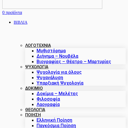
0
προϊόντα
ΒΙΒΛΙΑ
ΛΟΓΟΤΕΧΝΙΑ
Μυθιστόρημα
Διήγημα – Νουβέλα
Βιογραφίες – Θέατρο – Μαρτυρίες
ΨΥΧΟΛΟΓΙΑ
Ψυχολογία για όλους
Ψυχανάλυση
Υπαρξιακή Ψυχολογία
ΔΟΚΊΜΙΟ
Δοκίμια – Μελέτες
Φιλοσοφία
Λαογραφία
ΘΕΟΛΟΓΙΑ
ΠΟΙΗΣΗ
Ελληνική Ποίηση
Παγκόσμια Ποίηση