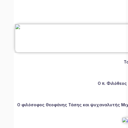
Τ
Ο π. Φιλόθεος
Ο φιλόσοφος Θεοφάνης Τάσης και ψυχαναλυτής Μιχάλ