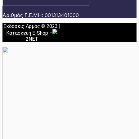
Αριθμός Γ.Ε.ΜΗ: 001313401000
Εκδόσεις Αρμός © 2023 |
Κατασκευή E-Shop
–
2NET