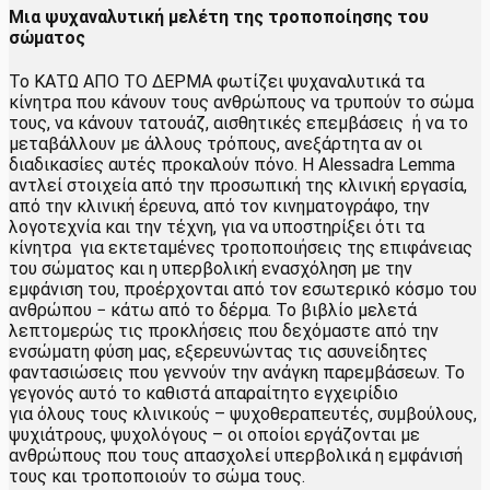
Μια ψυχαναλυτική μελέτη της τροποποίησης του
σώματος
To ΚΑΤΩ ΑΠΟ ΤΟ ΔΕΡΜΑ φωτίζει ψυχαναλυτικά τα
κίνητρα που κάνουν τους ανθρώπους να τρυπούν το σώμα
τους, να κάνουν τατουάζ, αισθητικές επεμβάσεις ή να το
μεταβάλλουν με άλλους τρόπους, ανεξάρτητα αν οι
διαδικασίες αυτές προκαλούν πόνο. Η Alessadra Lemma
αντλεί στοιχεία από την προσωπική της κλινική εργασία,
από την κλινική έρευνα, από τον κινηματογράφο, την
λογοτεχνία και την τέχνη, για να υποστηρίξει ότι τα
κίνητρα για εκτεταμένες τροποποιήσεις της επιφάνειας
του σώματος και η υπερβολική ενασχόληση με την
εμφάνιση του, προέρχονται από τον εσωτερικό κόσμο του
ανθρώπου − κάτω από το δέρμα. Το βιβλίο μελετά
λεπτομερώς τις προκλήσεις που δεχόμαστε από την
ενσώματη φύση μας, εξερευνώντας τις ασυνείδητες
φαντασιώσεις που γεννούν την ανάγκη παρεμβάσεων. Το
γεγονός αυτό το καθιστά απαραίτητο εγχειρίδιο
για όλους τους κλινικούς – ψυχοθεραπευτές, συμβούλους,
ψυχιάτρους, ψυχολόγους – οι οποίοι εργάζονται με
ανθρώπους που τους απασχολεί υπερβολικά η εμφάνισή
τους και τροποποιούν το σώμα τους.