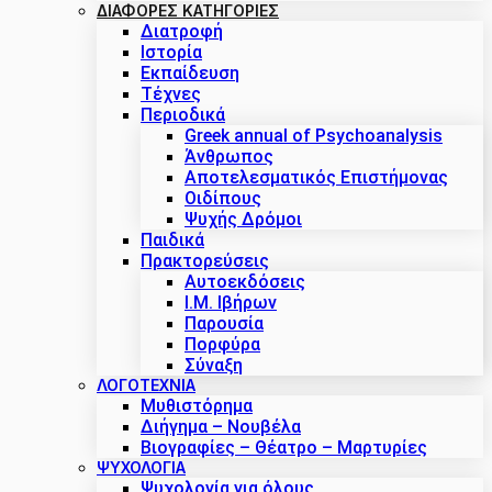
ΔΙΑΦΟΡΕΣ ΚΑΤΗΓΟΡΙΕΣ
Διατροφή
Ιστορία
Εκπαίδευση
Τέχνες
Περιοδικά
Greek annual of Psychoanalysis
Άνθρωπος
Αποτελεσματικός Επιστήμονας
Οιδίπους
Ψυχής Δρόμοι
Παιδικά
Πρακτoρεύσεις
Αυτοεκδόσεις
Ι.Μ. Ιβήρων
Παρουσία
Πορφύρα
Σύναξη
ΛΟΓΟΤΕΧΝΙΑ
Μυθιστόρημα
Διήγημα – Νουβέλα
Βιογραφίες – Θέατρο – Μαρτυρίες
ΨΥΧΟΛΟΓΙΑ
Ψυχολογία για όλους