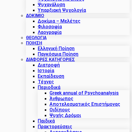
Ψυχανάλυση
Υπαρξιακή Ψυχολογία
ΔΟΚΊΜΙΟ
Δοκίμια – Μελέτες
Φιλοσοφία
Λαογραφία
ΘΕΟΛΟΓΙΑ
ΠΟΙΗΣΗ
Ελληνική Ποίηση
Παγκόσμια Ποίηση
ΔΙΑΦΟΡΕΣ ΚΑΤΗΓΟΡΙΕΣ
Διατροφή
Ιστορία
Εκπαίδευση
Τέχνες
Περιοδικά
Greek annual of Psychoanalysis
Άνθρωπος
Αποτελεσματικός Επιστήμονας
Οιδίπους
Ψυχής Δρόμοι
Παιδικά
Πρακτoρεύσεις