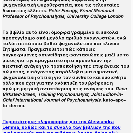
ψυχαναλυτική ψυχοθεραπεία, που τις τελευταίες
δεκαετίες έλλειπε.
Peter Fonagy, Freud Memorial
Professor of Psychoanalysis, University College London
Το βιβλίο αυτό είναι όμορφα γραμμένο κι εύκολα
προσεγγίσιμο από μεγάλο αριθμό αναγνωστών, ενώ
καλύπτει κάποια βαθιά ψυχαναλυτικά και κλινικά
ζητήματα. Πραγματεύεται πώς κάποιες
συγκεκριμένες
ασυνείδητες φαντασιώσεις
μαζί με το
μίσος για την πραγματικότητα
προκαλούν την
πιεστική ανάγκη για τροποποίηση της επιφάνειας του
σώματος, εισάγοντας παράλληλα μια σημαντική
ψυχαναλυτική οπτική για τον σύνθετο και ευαίσθητο
ρόλο που έχει για την ανάπτυξη του βρέφους η
πρώιμη μητρική ανταπόκριση στις ανάγκες του.
Dana
Birksted-Breen, Training Psychoanalyst, Joint Editor-in-
Chief International Journal of Psychoanalysis.
kato-apo-
to-derma.
Περισσότερες πληροφορίες για την Alessandra
Lemma, καθώς και το σύνολο των βιβλίων της που
κυκλοφορούν από τις εκδόσεις Αρμός. Δείτε εδώ