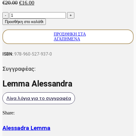
Original
Η
€
20.00
€
16.00
price
τρέχουσα
Κάτω
was:
τιμή
από
€20.00.
είναι:
Προσθήκη στο καλάθι
το
€16.00.
δέρμα
ΠΡΟΣΘΉΚΗ ΣΤΑ
ποσότητα
ΑΓΑΠΗΜΈΝΑ
ISBN:
978-960-527-937-0
Συγγραφέας:
Lemma Alessandra
Λίγα λόγια για το συγγραφέα
Share:
Alessadra Lemma