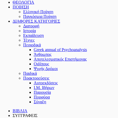
ΘΕΟΛΟΓΙΑ
ΠΟΙΗΣΗ
Ελληνική Ποίηση
Παγκόσμια Ποίηση
ΔΙΑΦΟΡΕΣ ΚΑΤΗΓΟΡΙΕΣ
Διατροφή
Ιστορία
Εκπαίδευση
Τέχνες
Περιοδικά
Greek annual of Psychoanalysis
Άνθρωπος
Αποτελεσματικός Επιστήμονας
Οιδίπους
Ψυχής Δρόμοι
Παιδικά
Πρακτoρεύσεις
Αυτοεκδόσεις
Ι.Μ. Ιβήρων
Παρουσία
Πορφύρα
Σύναξη
ΒΙΒΛΙΑ
ΣΥΓΓΡΑΦΕΙΣ