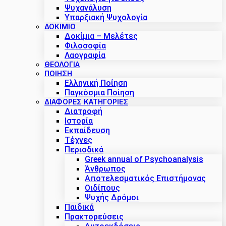
Ψυχανάλυση
Υπαρξιακή Ψυχολογία
ΔΟΚΊΜΙΟ
Δοκίμια – Μελέτες
Φιλοσοφία
Λαογραφία
ΘΕΟΛΟΓΙΑ
ΠΟΙΗΣΗ
Ελληνική Ποίηση
Παγκόσμια Ποίηση
ΔΙΑΦΟΡΕΣ ΚΑΤΗΓΟΡΙΕΣ
Διατροφή
Ιστορία
Εκπαίδευση
Τέχνες
Περιοδικά
Greek annual of Psychoanalysis
Άνθρωπος
Αποτελεσματικός Επιστήμονας
Οιδίπους
Ψυχής Δρόμοι
Παιδικά
Πρακτoρεύσεις