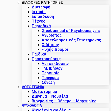
ΔΙΑΦΟΡΕΣ ΚΑΤΗΓΟΡΙΕΣ
Διατροφή
Ιστορία
Εκπαίδευση
Τέχνες
Περιοδικά
Greek annual of Psychoanalysis
Άνθρωπος
Αποτελεσματικός Επιστήμονας
Οιδίπους
Ψυχής Δρόμοι
Παιδικά
Πρακτoρεύσεις
Αυτοεκδόσεις
Ι.Μ. Ιβήρων
Παρουσία
Πορφύρα
Σύναξη
ΛΟΓΟΤΕΧΝΙΑ
Μυθιστόρημα
Διήγημα – Νουβέλα
Βιογραφίες – Θέατρο – Μαρτυρίες
ΨΥΧΟΛΟΓΙΑ
Ψυχολογία για όλους