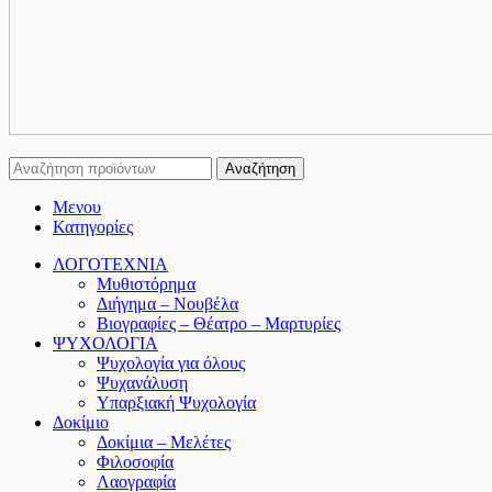
Αναζήτηση
Μενου
Κατηγορίες
ΛΟΓΟΤΕΧΝΙΑ
Μυθιστόρημα
Διήγημα – Νουβέλα
Βιογραφίες – Θέατρο – Μαρτυρίες
ΨΥΧΟΛΟΓΙΑ
Ψυχολογία για όλους
Ψυχανάλυση
Υπαρξιακή Ψυχολογία
Δοκίμιο
Δοκίμια – Μελέτες
Φιλοσοφία
Λαογραφία