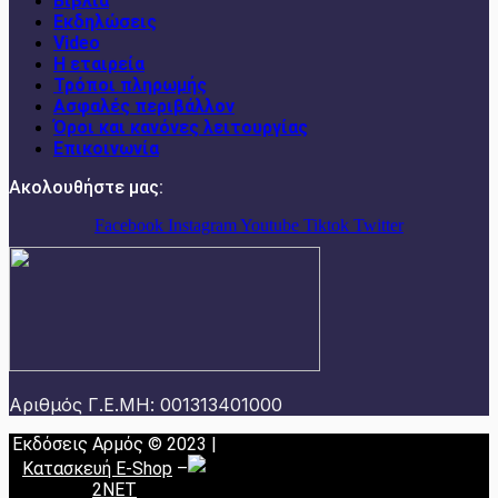
Βιβλία
Εκδηλώσεις
Video
Η εταιρεία
Τρόποι πληρωμής
Ασφαλές περιβάλλον
Όροι και κανόνες λειτουργίας
Επικοινωνία
Ακολουθήστε μας:
Facebook
Instagram
Youtube
Tiktok
Twitter
Αριθμός Γ.Ε.ΜΗ: 001313401000
Εκδόσεις Αρμός © 2023 |
Κατασκευή E-Shop
–
2NET