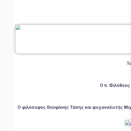
Τ
Ο π. Φιλόθεος
Ο φιλόσοφος Θεοφάνης Τάσης και ψυχαναλυτής Μιχάλ