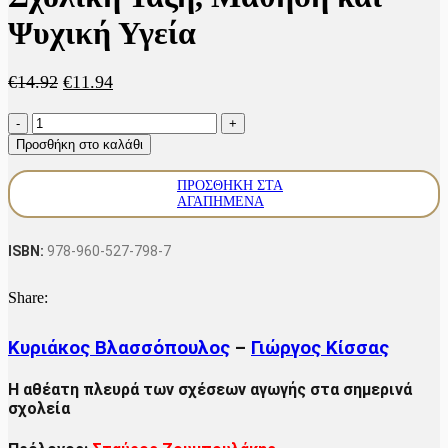
Ψυχική Υγεία
Original
Η
€
14.92
€
11.94
price
τρέχουσα
Σχολική
was:
τιμή
Τάξη,
€14.92.
είναι:
Προσθήκη στο καλάθι
Μάθηση
€11.94.
και
ΠΡΟΣΘΉΚΗ ΣΤΑ
Ψυχική
ΑΓΑΠΗΜΈΝΑ
Υγεία
ποσότητα
ISBN:
978-960-527-798-7
Share:
Κυριάκος Βλασσόπουλος
–
Γιώργος Κίσσας
Η αθέατη πλευρά των σχέσεων αγωγής στα σημερινά
σχολεία