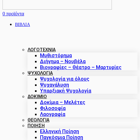
0
προϊόντα
ΒΙΒΛΙΑ
ΛΟΓΟΤΕΧΝΙΑ
Μυθιστόρημα
Διήγημα – Νουβέλα
Βιογραφίες – Θέατρο – Μαρτυρίες
ΨΥΧΟΛΟΓΙΑ
Ψυχολογία για όλους
Ψυχανάλυση
Υπαρξιακή Ψυχολογία
ΔΟΚΊΜΙΟ
Δοκίμια – Μελέτες
Φιλοσοφία
Λαογραφία
ΘΕΟΛΟΓΙΑ
ΠΟΙΗΣΗ
Ελληνική Ποίηση
Παγκόσμια Ποίηση