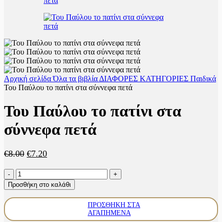
Αρχική σελίδα
Όλα τα βιβλία
ΔΙΑΦΟΡΕΣ ΚΑΤΗΓΟΡΙΕΣ
Παιδικά
Του Παύλου το πατίνι στα σύννεφα πετά
Του Παύλου το πατίνι στα
σύννεφα πετά
Original
Η
€
8.00
€
7.20
price
τρέχουσα
Του
was:
τιμή
Παύλου
€8.00.
είναι:
Προσθήκη στο καλάθι
το
€7.20.
πατίνι
ΠΡΟΣΘΉΚΗ ΣΤΑ
στα
ΑΓΑΠΗΜΈΝΑ
σύννεφα