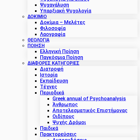
Ψυχανάλυση
Υπαρξιακή Ψυχολογία
ΔΟΚΊΜΙΟ
Δοκίμια – Μελέτες
Φιλοσοφία
Λαογραφία
ΘΕΟΛΟΓΙΑ
ΠΟΙΗΣΗ
Ελληνική Ποίηση
Παγκόσμια Ποίηση
ΔΙΑΦΟΡΕΣ ΚΑΤΗΓΟΡΙΕΣ
Διατροφή
Ιστορία
Εκπαίδευση
Τέχνες
Περιοδικά
Greek annual of Psychoanalysis
Άνθρωπος
Αποτελεσματικός Επιστήμονας
Οιδίπους
Ψυχής Δρόμοι
Παιδικά
Πρακτoρεύσεις