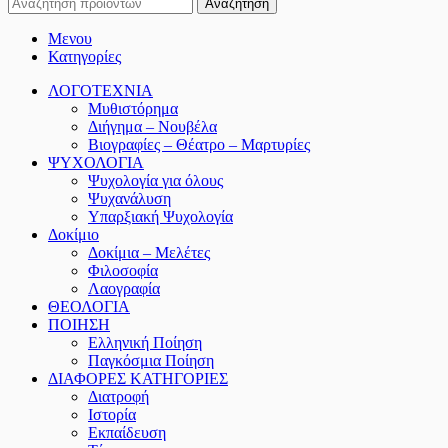
Αναζήτηση
Μενου
Κατηγορίες
ΛΟΓΟΤΕΧΝΙΑ
Μυθιστόρημα
Διήγημα – Νουβέλα
Βιογραφίες – Θέατρο – Μαρτυρίες
ΨΥΧΟΛΟΓΙΑ
Ψυχολογία για όλους
Ψυχανάλυση
Υπαρξιακή Ψυχολογία
Δοκίμιο
Δοκίμια – Μελέτες
Φιλοσοφία
Λαογραφία
ΘΕΟΛΟΓΙΑ
ΠΟΙΗΣΗ
Ελληνική Ποίηση
Παγκόσμια Ποίηση
ΔΙΑΦΟΡΕΣ ΚΑΤΗΓΟΡΙΕΣ
Διατροφή
Ιστορία
Εκπαίδευση