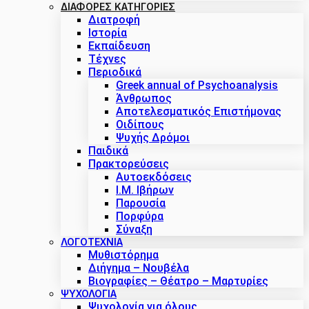
ΔΙΑΦΟΡΕΣ ΚΑΤΗΓΟΡΙΕΣ
Διατροφή
Ιστορία
Εκπαίδευση
Τέχνες
Περιοδικά
Greek annual of Psychoanalysis
Άνθρωπος
Αποτελεσματικός Επιστήμονας
Οιδίπους
Ψυχής Δρόμοι
Παιδικά
Πρακτoρεύσεις
Αυτοεκδόσεις
Ι.Μ. Ιβήρων
Παρουσία
Πορφύρα
Σύναξη
ΛΟΓΟΤΕΧΝΙΑ
Μυθιστόρημα
Διήγημα – Νουβέλα
Βιογραφίες – Θέατρο – Μαρτυρίες
ΨΥΧΟΛΟΓΙΑ
Ψυχολογία για όλους