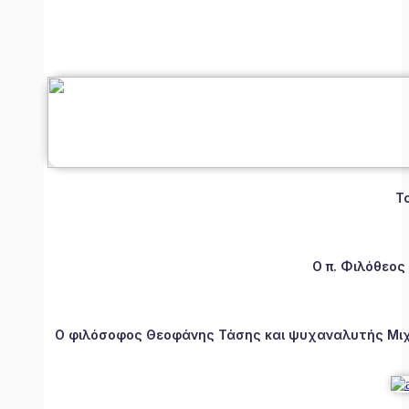
Τ
Ο π. Φιλόθεος
Ο φιλόσοφος Θεοφάνης Τάσης και ψυχαναλυτής Μιχάλ