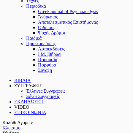
Τέχνες
Περιοδικά
Greek annual of Psychoanalysis
Άνθρωπος
Αποτελεσματικός Επιστήμονας
Οιδίπους
Ψυχής Δρόμοι
Παιδικά
Πρακτoρεύσεις
Αυτοεκδόσεις
Ι.Μ. Ιβήρων
Παρουσία
Πορφύρα
Σύναξη
ΒΙΒΛΙΑ
ΣΥΓΓΡΑΦΕΙΣ
Έλληνες Συγγραφείς
Ξένοι Συγγραφείς
ΕΚΔΗΛΩΣΕΙΣ
VIDEO
ΕΠΙΚΟΙΝΩΝΙΑ
Καλάθι Αγορών
Κλείσιμο