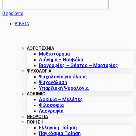
0
προϊόντα
ΒΙΒΛΙΑ
ΛΟΓΟΤΕΧΝΙΑ
Μυθιστόρημα
Διήγημα – Νουβέλα
Βιογραφίες – Θέατρο – Μαρτυρίες
ΨΥΧΟΛΟΓΙΑ
Ψυχολογία για όλους
Ψυχανάλυση
Υπαρξιακή Ψυχολογία
ΔΟΚΊΜΙΟ
Δοκίμια – Μελέτες
Φιλοσοφία
Λαογραφία
ΘΕΟΛΟΓΙΑ
ΠΟΙΗΣΗ
Ελληνική Ποίηση
Παγκόσμια Ποίηση