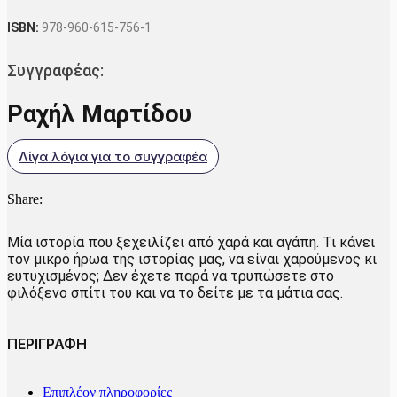
πετά
ποσότητα
ISBN:
978-960-615-756-1
Συγγραφέας:
Ραχήλ Μαρτίδου
Λίγα λόγια για το συγγραφέα
Share:
Μία ιστορία που ξεχειλίζει από χαρά και αγάπη. Τι κάνει
τον μικρό ήρωα της ιστορίας μας, να είναι χαρούμενος κι
ευτυχισμένος; Δεν έχετε παρά να τρυπώσετε στο
φιλόξενο σπίτι του και να το δείτε με τα μάτια σας.
ΠΕΡΙΓΡΑΦΗ
Επιπλέον πληροφορίες