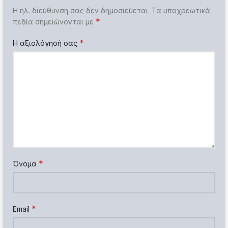
Η ηλ. διεύθυνση σας δεν δημοσιεύεται.
Τα υποχρεωτικά
*
πεδία σημειώνονται με
*
Η αξιολόγησή σας
*
Όνομα
*
Email