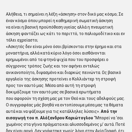
Αλήθεια, τι σημαίνει η λέξη «άσκηση» στον δικό μας κόσμο; Σε
έναν κόσμο όπου μπορεί η καθημερινή σωματική άσκηση
να είναι η βασική προϋπόθεση υγείας αλλά η πνευματική
άσκηση φαντάζει ως κάτι το περιττό, το παλιομοδίτικο και εν
τέλει αχρείαστο;
«Ασκητές δεν είναι μόνο όσοι βρίσκονται στην έρημο και στα
μοναστήρια, αλλά κατά κύριο λόγο όσοι αισθάνονται
ερημωμένοι από τα φτηνά ψιχία που του προσφέρει ο
σύγχρονος τρόπος ζωής και τον αφήνει εντελώς
ανικανοποίητο, διψασμένο και διαρκώς πεινώντα. Ως βασικό
εργαλείο της άσκησης προτείνει ο Κολλιάντερ τη στροφή
προς τον εαυτό μας. Μέσα από αυτή τη στροφή
δοκιμάζουμε τον εαυτό μας σε βασικά ερωτήματα
που αφορούν τη σχέση μας με τον Θεό και τους αδελφούς μας.
Ο συγγραφέας μάς βοηθά να εντοπίσουμε μέσα μας τα θέματα
αυτά και να ψάξουμε για τις κατάλληλες λύσεις».
Από την
εισαγωγή του π. Αλέξανδρου Καριώτογλου
“Μπορεί να ‘σαι
χωμένος στα γήινα πράγματα και αλυσσοδεμένος μ’ αυτά. Ποτέ
δεν είναι αργά. Δεν γράφτηκε χωρίς λόγο στην Αγία Γραφή, ότι