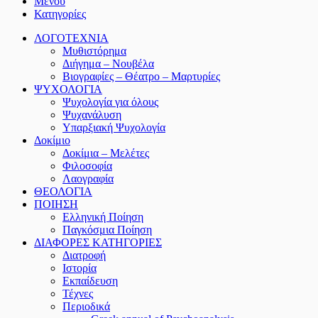
Μενου
Κατηγορίες
ΛΟΓΟΤΕΧΝΙΑ
Μυθιστόρημα
Διήγημα – Νουβέλα
Βιογραφίες – Θέατρο – Μαρτυρίες
ΨΥΧΟΛΟΓΙΑ
Ψυχολογία για όλους
Ψυχανάλυση
Υπαρξιακή Ψυχολογία
Δοκίμιο
Δοκίμια – Μελέτες
Φιλοσοφία
Λαογραφία
ΘΕΟΛΟΓΙΑ
ΠΟΙΗΣΗ
Ελληνική Ποίηση
Παγκόσμια Ποίηση
ΔΙΑΦΟΡΕΣ ΚΑΤΗΓΟΡΙΕΣ
Διατροφή
Ιστορία
Εκπαίδευση
Τέχνες
Περιοδικά