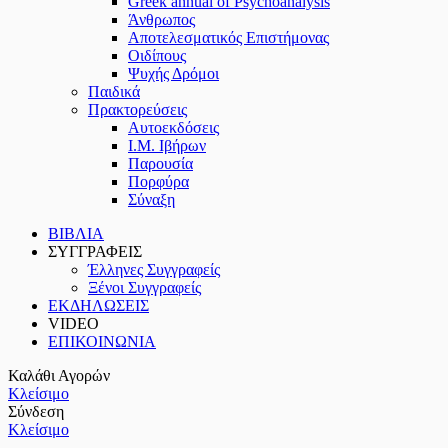
Greek annual of Psychoanalysis
Άνθρωπος
Αποτελεσματικός Επιστήμονας
Οιδίπους
Ψυχής Δρόμοι
Παιδικά
Πρακτoρεύσεις
Αυτοεκδόσεις
Ι.Μ. Ιβήρων
Παρουσία
Πορφύρα
Σύναξη
ΒΙΒΛΙΑ
ΣΥΓΓΡΑΦΕΙΣ
Έλληνες Συγγραφείς
Ξένοι Συγγραφείς
ΕΚΔΗΛΩΣΕΙΣ
VIDEO
ΕΠΙΚΟΙΝΩΝΙΑ
Καλάθι Αγορών
Κλείσιμο
Σύνδεση
Κλείσιμο