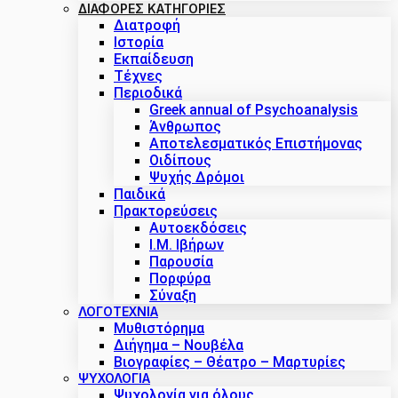
ΔΙΑΦΟΡΕΣ ΚΑΤΗΓΟΡΙΕΣ
Διατροφή
Ιστορία
Εκπαίδευση
Τέχνες
Περιοδικά
Greek annual of Psychoanalysis
Άνθρωπος
Αποτελεσματικός Επιστήμονας
Οιδίπους
Ψυχής Δρόμοι
Παιδικά
Πρακτoρεύσεις
Αυτοεκδόσεις
Ι.Μ. Ιβήρων
Παρουσία
Πορφύρα
Σύναξη
ΛΟΓΟΤΕΧΝΙΑ
Μυθιστόρημα
Διήγημα – Νουβέλα
Βιογραφίες – Θέατρο – Μαρτυρίες
ΨΥΧΟΛΟΓΙΑ
Ψυχολογία για όλους