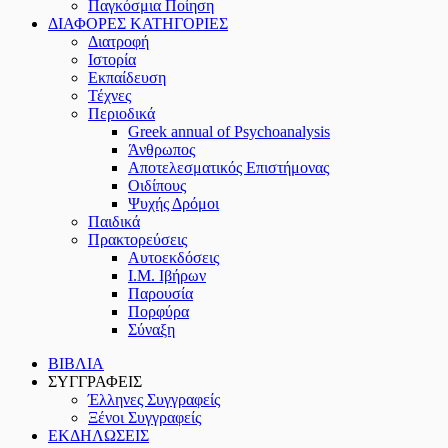
Παγκόσμια Ποίηση
ΔΙΑΦΟΡΕΣ ΚΑΤΗΓΟΡΙΕΣ
Διατροφή
Ιστορία
Εκπαίδευση
Τέχνες
Περιοδικά
Greek annual of Psychoanalysis
Άνθρωπος
Αποτελεσματικός Επιστήμονας
Οιδίπους
Ψυχής Δρόμοι
Παιδικά
Πρακτoρεύσεις
Αυτοεκδόσεις
Ι.Μ. Ιβήρων
Παρουσία
Πορφύρα
Σύναξη
ΒΙΒΛΙΑ
ΣΥΓΓΡΑΦΕΙΣ
Έλληνες Συγγραφείς
Ξένοι Συγγραφείς
ΕΚΔΗΛΩΣΕΙΣ