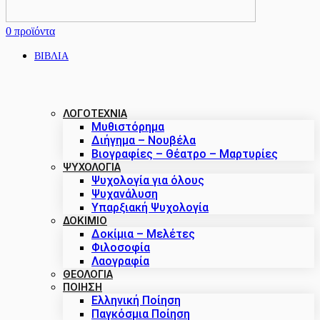
0
προϊόντα
ΒΙΒΛΙΑ
ΛΟΓΟΤΕΧΝΙΑ
Μυθιστόρημα
Διήγημα – Νουβέλα
Βιογραφίες – Θέατρο – Μαρτυρίες
ΨΥΧΟΛΟΓΙΑ
Ψυχολογία για όλους
Ψυχανάλυση
Υπαρξιακή Ψυχολογία
ΔΟΚΊΜΙΟ
Δοκίμια – Μελέτες
Φιλοσοφία
Λαογραφία
ΘΕΟΛΟΓΙΑ
ΠΟΙΗΣΗ
Ελληνική Ποίηση
Παγκόσμια Ποίηση