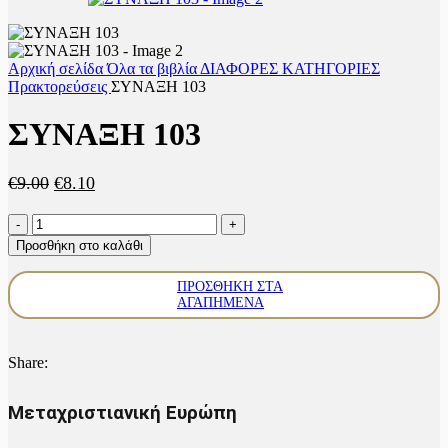
Αρχική σελίδα
Όλα τα βιβλία
ΔΙΑΦΟΡΕΣ ΚΑΤΗΓΟΡΙΕΣ
Πρακτoρεύσεις
ΣΥΝΑΞΗ 103
ΣΥΝΑΞΗ 103
Original
Η
€
9.00
€
8.10
price
τρέχουσα
ΣΥΝΑΞΗ
was:
τιμή
103
€9.00.
είναι:
Προσθήκη στο καλάθι
ποσότητα
€8.10.
ΠΡΟΣΘΉΚΗ ΣΤΑ
ΑΓΑΠΗΜΈΝΑ
Share:
Μεταχριστιανική Ευρώπη