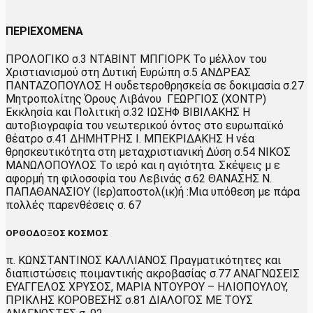
ΠΕΡΙΕΧΟΜΕΝΑ
ΠΡΟΛΟΓΙΚΟ σ.3 ΝΤΑΒΙΝΤ ΜΠΓΙΟΡΚ Το μέλλον του
Χριστιανισμού στη Δυτική Ευρώπη σ.5 ΑΝΔΡΕΑΣ
ΠΑΝΤΑΖΟΠΟΥΛΟΣ Η ουδετεροθρησκεία σε δοκιμασία σ.27
Μητροπολίτης Όρους Λιβάνου ΓΕΩΡΓΙΟΣ (ΧΟΝΤΡ)
Εκκλησία και Πολιτική σ.32 ΙΩΣΗΦ ΒΙΒΙΛΑΚΗΣ Η
αυτοβιογραφία του νεωτερικού όντος στο ευρωπαϊκό
θέατρο σ.41 ΔΗΜΗΤΡΗΣ Ι. ΜΠΕΚΡΙΔΑΚΗΣ Η νέα
θρησκευτικότητα στη μεταχριστιανική Δύση σ.54 ΝΙΚΟΣ
ΜΑΝΩΛΟΠΟΥΛΟΣ Το ιερό και η αγιότητα. Σκέψεις μ ε
αφορμή τη φιλοσοφία του Λεβινάς σ.62 ΘΑΝΑΣΗΣ Ν.
ΠΑΠΑΘΑΝΑΣΙΟΥ (Ιερ)αποστολ(ικ)ή :Μια υπόθεση με πάρα
πολλές παρενθέσεις σ. 67
ΟΡΘΟΔΟΞΟΣ ΚΟΣΜΟΣ
π. ΚΩΝΣΤΑΝΤΙΝΟΣ ΚΑΛΛΙΑΝΟΣ Πραγματικότητες και
διαπιστώσεις ποιμαντικής ακροβασίας σ.77 ΑΝΑΓΝΩΣΕΙΣ
ΕΥΑΓΓΕΛΟΣ ΧΡΥΣΟΣ, ΜΑΡΙΑ ΝΤΟΥΡΟΥ – ΗΛΙΟΠΟΥΛΟΥ,
ΠΡΙΚΛΗΣ ΚΟΡΟΒΕΣΗΣ σ.81 ΔΙΑΛΟΓΟΣ ΜΕ ΤΟΥΣ