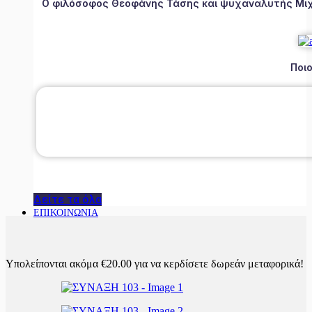
Ο φιλόσοφος Θεοφάνης Τάσης και ψυχαναλυτής Μιχάλ
Ποιο
Δείτε τα όλα
ΕΠΙΚΟΙΝΩΝΙΑ
Υπολείπονται ακόμα
€
20.00
για να κερδίσετε δωρεάν μεταφορικά!