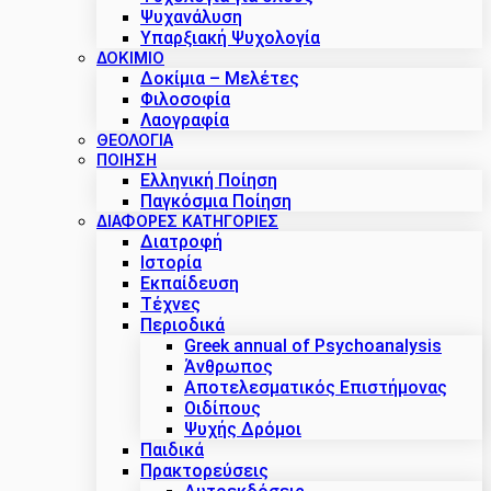
Ψυχανάλυση
Υπαρξιακή Ψυχολογία
ΔΟΚΊΜΙΟ
Δοκίμια – Μελέτες
Φιλοσοφία
Λαογραφία
ΘΕΟΛΟΓΙΑ
ΠΟΙΗΣΗ
Ελληνική Ποίηση
Παγκόσμια Ποίηση
ΔΙΑΦΟΡΕΣ ΚΑΤΗΓΟΡΙΕΣ
Διατροφή
Ιστορία
Εκπαίδευση
Τέχνες
Περιοδικά
Greek annual of Psychoanalysis
Άνθρωπος
Αποτελεσματικός Επιστήμονας
Οιδίπους
Ψυχής Δρόμοι
Παιδικά
Πρακτoρεύσεις