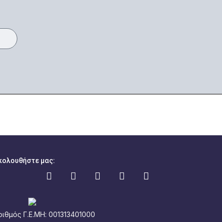
κολουθήστε μας:
ριθμός Γ.Ε.ΜΗ: 001313401000