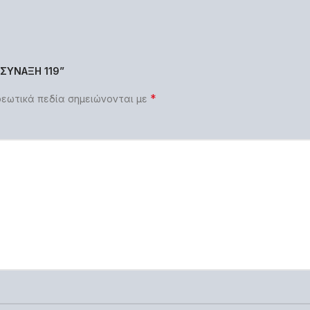
“ΣΥΝΑΞΗ 119”
*
εωτικά πεδία σημειώνονται με