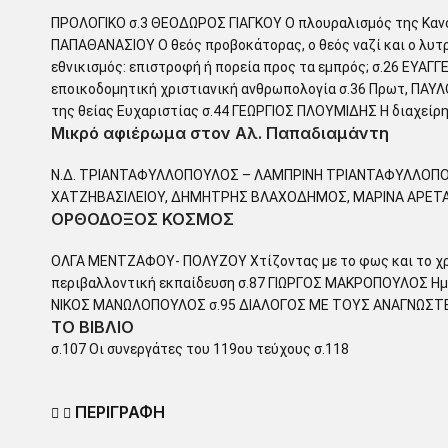
ΠΡΟΛΟΓΙΚΟ σ.3 ΘΕΟΔΩΡΟΣ ΓΙΑΓΚΟΥ Ο πλουραλισμός της Κανο
ΠΑΠΑΘΑΝΑΣΙΟΥ Ο θεός προβοκάτορας, ο θεός ναζί και ο λ
εθνικισμός: επιστροφή ή πορεία προς τα εμπρός; σ.26 ΕΥΑ
εποικοδομητική χριστιανική ανθρωπολογία σ.36 Πρωτ, ΠΑΥ
της θείας Ευχαριστίας σ.44 ΓΕΩΡΓΙΟΣ ΠΛΟΥΜΙΔΗΣ Η διαχείρη
Μικρό αφιέρωμα στον Αλ. Παπαδιαμάντη
Ν.Δ. ΤΡΙΑΝΤΑΦΥΛΛΟΠΟΥΛΟΣ – ΛΑΜΠΡΙΝΗ ΤΡΙΑΝΤΑΦΥΛΛΟΠΟ
ΧΑΤΖΗΒΑΣΙΛΕΙΟΥ, ΔΗΜΗΤΡΗΣ ΒΛΑΧΟΔΗΜΟΣ, ΜΑΡΙΝΑ ΑΡΕΤΑ
ΟΡΘΟΔΟΞΟΣ ΚΟΣΜΟΣ
ΟΛΓΑ ΜΕΝΤΖΑΦΟΥ- ΠΟΛΥΖΟΥ Χτίζοντας με το φως και το χ
περιβαλλοντική εκπαίδευση σ.87 ΓΙΩΡΓΟΣ ΜΑΚΡΟΠΟΥΛΟΣ Ημ
ΝΙΚΟΣ ΜΑΝΩΛΟΠΟΥΛΟΣ σ.95 ΔΙΑΛΟΓΟΣ ΜΕ ΤΟΥΣ ΑΝΑΓΝΩΣΤΕ
ΤΟ ΒΙΒΛΙΟ
σ.107 Οι συνεργάτες του 119ου τεύχους σ.118
ΠΕΡΙΓΡΑΦΗ