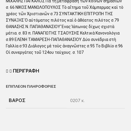
ΜΙΧΑΛΗΣ ΠΑΓΚΑΛΟΣ Γιὰ τὴ μετάφραση τῶν κοινῶν σημασιῶν
σ. 66 ΝΙΚΟΣ ΜΑΝΩΛΟΠΟΥΛΟΣ Τὸ αἴτημα τοῦ Χάμπερμας καὶ τὸ
χρέος τῶν Χριστιανῶν σ.73 ΣΥΝΤΑΚΤΙΚΗ ΕΠΙΤΡΟΠΗ ΤΗΣ
ΣΥΝΑΞΗΣ Ὁ αὐτόματος πιλότος καὶ ὁ ἀθέατος πιλότος σ.79
ΘΑΝΑΣΗΣ Ν. ΠΑΠΑΘΑΝΑΣΙΟΥ Ἕνας Ἰάπωνας δίχως σχιστὰ
μάτια. σ. 83 π. ΠΑΝΑΓΙΩΤΗΣ ΤΣΑΟΥΣΗΣ Κελτικὰ Κανονολόγια
σ.89 ΕΛΕΝΗ ΤΑΜΑΡΕΣΗ-ΠΑΠΑΘΑΝΑΣΙΟΥ Δύο συνέδρια στὴ
Γαλλία σ.93 Διάλογος μὲ τοὺς ἀναγνῶστες σ.95 Το Βιβλίο σ.96
Οἱ συνεργάτες τοῦ 124ου τεύχους. σ. 107
ΠΕΡΙΓΡΑΦΗ
ΕΠΙΠΛΈΟΝ ΠΛΗΡΟΦΟΡΊΕΣ
ΒΆΡΟΣ
0207 κ.