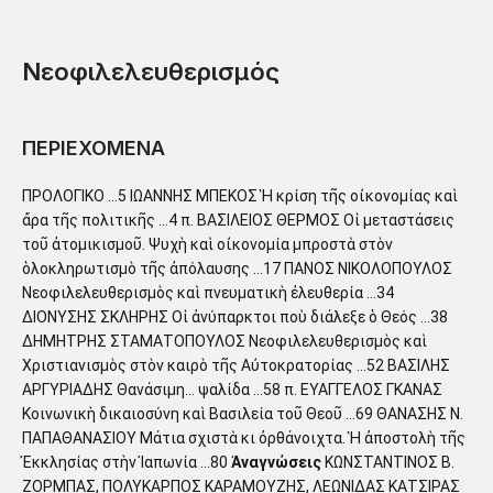
Νεοφιλελευθερισμός
ΠΕΡΙΕΧΟΜΕΝΑ
ΠΡΟΛΟΓΙΚΟ …5 ΙΩΑΝΝΗΣ ΜΠΕΚΟΣ Ἡ κρίση τῆς οἰκονομίας καὶ
ἄρα τῆς πολιτικῆς …4 π. ΒΑΣΙΛΕΙΟΣ ΘΕΡΜΟΣ Οἱ μεταστάσεις
τοῦ ἀτομικισμοῦ. Ψυχὴ καὶ οἰκονομία μπροστὰ στὸν
ὁλοκληρωτισμὸ τῆς ἀπόλαυσης …17 ΠΑΝΟΣ ΝΙΚΟΛΟΠΟΥΛΟΣ
Νεοφιλελευθερισμὸς καὶ πνευματικὴ ἐλευθερία …34
ΔΙΟΝΥΣΗΣ ΣΚΛΗΡΗΣ Οἱ ἀνύπαρκτοι ποὺ διάλεξε ὁ Θεός …38
ΔΗΜΗΤΡΗΣ ΣΤΑΜΑΤΟΠΟΥΛΟΣ Νεοφιλελευθερισμὸς καὶ
Χριστιανισμὸς στὸν καιρὸ τῆς Αὐτοκρατορίας …52 ΒΑΣΙΛΗΣ
ΑΡΓΥΡΙΑΔΗΣ Θανάσιμη… ψαλίδα …58 π. ΕΥΑΓΓΕΛΟΣ ΓΚΑΝΑΣ
Κοινωνικὴ δικαιοσύνη καὶ Βασιλεία τοῦ Θεοῦ …69 ΘΑΝΑΣΗΣ Ν.
ΠΑΠΑΘΑΝΑΣΙΟΥ Μάτια σχιστὰ κι ὀρθάνοιχτα. Ἡ ἀποστολὴ τῆς
Ἐκκλησίας στὴν Ἰαπωνία …80
Ἀναγνώσεις
ΚΩΝΣΤΑΝΤΙΝΟΣ Β.
ΖΟΡΜΠΑΣ, ΠΟΛΥΚΑΡΠΟΣ ΚΑΡΑΜΟΥΖΗΣ, ΛΕΩΝΙΔΑΣ ΚΑΤΣΙΡΑΣ