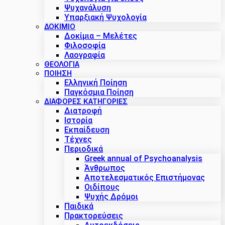
Ψυχανάλυση
Υπαρξιακή Ψυχολογία
ΔΟΚΊΜΙΟ
Δοκίμια – Μελέτες
Φιλοσοφία
Λαογραφία
ΘΕΟΛΟΓΙΑ
ΠΟΙΗΣΗ
Ελληνική Ποίηση
Παγκόσμια Ποίηση
ΔΙΑΦΟΡΕΣ ΚΑΤΗΓΟΡΙΕΣ
Διατροφή
Ιστορία
Εκπαίδευση
Τέχνες
Περιοδικά
Greek annual of Psychoanalysis
Άνθρωπος
Αποτελεσματικός Επιστήμονας
Οιδίπους
Ψυχής Δρόμοι
Παιδικά
Πρακτoρεύσεις