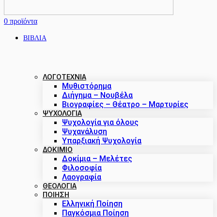
0
προϊόντα
ΒΙΒΛΙΑ
ΛΟΓΟΤΕΧΝΙΑ
Μυθιστόρημα
Διήγημα – Νουβέλα
Βιογραφίες – Θέατρο – Μαρτυρίες
ΨΥΧΟΛΟΓΙΑ
Ψυχολογία για όλους
Ψυχανάλυση
Υπαρξιακή Ψυχολογία
ΔΟΚΊΜΙΟ
Δοκίμια – Μελέτες
Φιλοσοφία
Λαογραφία
ΘΕΟΛΟΓΙΑ
ΠΟΙΗΣΗ
Ελληνική Ποίηση
Παγκόσμια Ποίηση