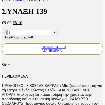
Πρακτoρεύσεις
ΣΥΝΑΞΗ 139
ΣΥΝΑΞΗ 139
Original
Η
€
9.00
€
8.10
price
τρέχουσα
ΣΥΝΑΞΗ
was:
τιμή
139
€9.00.
είναι:
Προσθήκη στο καλάθι
ποσότητα
€8.10.
ΠΡΟΣΘΉΚΗ ΣΤΑ
ΑΓΑΠΗΜΈΝΑ
Share:
ΠΕΡΙΕΧΟΜΕΝΑ
ΠΡΟΛΟΓΙΚΟ …3 ΚΩΣΤΑΣ ΚΑΡΡΑΣ «Μία ζῶσα ἐπισκοπὴ γιὰ
τὴ λατρεία ἑνὸς ζῶντος Θεοῦ» …4 ΚΩΝΣΤΑΝΤΙΝΟΣ
ΑΓΟΡΑΣ Διαλογικὴ ἐπικαιροποίηση τῆς χριστιανικῆς
παράδοσης καὶ συστηματικὴ θεολογία …24 ΜΥΡΤΩ
ΘΕΟΧΑΡΟΥΣ Προσφυγικὸ ἄσυλο: Ὁ «ἀπειθὴς» νόμος τοῦ