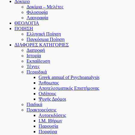
Δοκίμιο
Δοκίμια – Μελέτες
Φιλοσοφία
Λαογραφία
ΘΕΟΛΟΓΙΑ
ΠΟΙΗΣΗ
Ελληνική Ποίηση
Παγκόσμια Ποίηση
ΔΙΑΦΟΡΕΣ ΚΑΤΗΓΟΡΙΕΣ
Διατροφή
Ιστορία
Εκπαίδευση
Τέχνες
Περιοδικά
Greek annual of Psychoanalysis
Άνθρωπος
Αποτελεσματικός Επιστήμονας
Οιδίπους
Ψυχής Δρόμοι
Παιδικά
Πρακτoρεύσεις
Αυτοεκδόσεις
Ι.Μ. Ιβήρων
Παρουσία
Πορφύρα