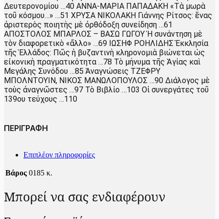
Δευτερονομίου …40 ΑΝΝΑ-ΜΑΡΙΑ ΠΑΠΑΔΑΚΗ «Τὰ μωρὰ
τοῦ κόσμου…» …51 ΧΡΥΣΑ ΝΙΚΟΛΑΚΗ Γιάννης Ρίτσος: ἕνας
ἀριστερὸς ποιητὴς μὲ ὀρθόδοξη συνείδηση …61
ΑΠΟΣΤΟΛΟΣ ΜΠΑΡΛΟΣ – ΒΑΣΩ ΓΩΓΟΥ Ἡ συνάντηση μὲ
τὸν διαφορετικὸ «ἄλλο» …69 ΙΩΣΗΦ ΡΟΗΛΙΔΗΣ Ἐκκλησία
τῆς Ἑλλάδος: Πῶς ἡ βυζαντινὴ κληρονομιὰ βιώνεται ὡς
εἰκονικὴ πραγματικότητα …78 Τὸ μήνυμα τῆς Ἁγίας καὶ
Μεγάλης Συνόδου …85 Ἀναγνώσεις ΤΖΕΦΡΥ
ΜΠΟΛΝΤΟΥΙΝ, ΝΙΚΟΣ ΜΑΝΩΛΟΠΟΥΛΟΣ …90 Διάλογος μὲ
τοὺς ἀναγνῶστες …97 Τὸ Βιβλίο …103 Οἱ συνεργάτες τοῦ
139ου τεύχους …110
ΠΕΡΙΓΡΑΦΗ
Επιπλέον πληροφορίες
Βάρος
0185 κ.
Μπορεί να σας ενδιαφέρουν