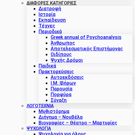
ΔΙΑΦΟΡΕΣ ΚΑΤΗΓΟΡΙΕΣ
Διατροφή
Ιστορία
Εκπαίδευση
Τέχνες
Περιοδικά
Greek annual of Psychoanalysis
Άνθρωπος
Αποτελεσματικός Επιστήμονας
Οιδίπους
Ψυχής Δρόμοι
Παιδικά
Πρακτoρεύσεις
Αυτοεκδόσεις
Ι.Μ. Ιβήρων
Παρουσία
Πορφύρα
Σύναξη
ΛΟΓΟΤΕΧΝΙΑ
Μυθιστόρημα
Διήγημα – Νουβέλα
Βιογραφίες – Θέατρο – Μαρτυρίες
ΨΥΧΟΛΟΓΙΑ
Ψυχολογία για όλους