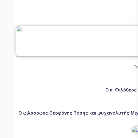
Τ
Ο π. Φιλόθεος
Ο φιλόσοφος Θεοφάνης Τάσης και ψυχαναλυτής Μιχάλ