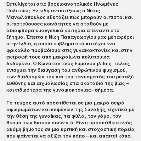
ξετυλίγεται στις βορειοανατολικές Ηνωμένες
Πολιτείες. Εν είδη αντιστίξεως ο Νίκος
Μανωλόπουλος εξετάζει πώς μπορούν οι πιστοί και
οι πιστεύουσες κοινότητες να σταθούν με
αδιάφθορα ευαγγελικά κριτήρια απέναντι στο
ζήτημα. Έπειτα η Νίκη Παπαγεωργίου μας μεταφέρει
στην Ινδία, η οποία εμβληματικά κατέχει ένα
φρικαλέο προβάδισμα στις γυναικοκτονίες και στην
εκτροφή τους από μακραίωνα πολιτισμικά
δεδομένα. O Κωνσταντίνος Εμμανουηλίδης, τέλος,
ενισχύει την διαύγαση του ανθρώπινου ψυχισμού,
των διαδρομών του και του τανύσματός του μεταξύ
ευθύνης και αιχμαλωσίας στα σκοτάδια της βίας –
και ειδικότερα της γυναικοκτονίας– σήμερα.
Το τεύχος αυτό προστίθεται σε μια μακρά σειρά
αφιερωμάτων και κειμένων της Σύναξης, σχετικά με
την θέση της γυναίκας, τα φύλα, τον γάμο, τον
θεσμό των διακονισσών κ.ά. Είναι προσπάθεια ενός
ακόμη βήματος σε μια κριτική και στοχαστική πορεία
που φαίνεται να αξίζει τον κόπο – και απαιτεί κόπο.