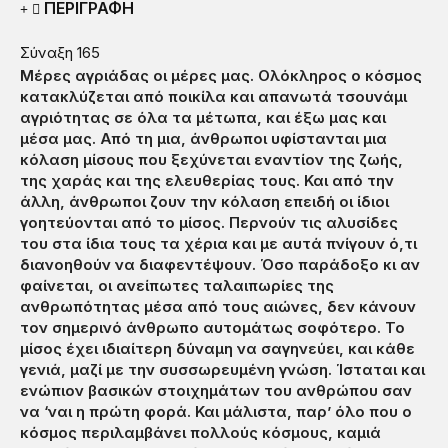
ΠΕΡΙΓΡΑΦΗ
Σύναξη 165
Μέρες αγριάδας οι μέρες μας. Ολόκληρος ο κόσμος
κατακλύζεται από ποικίλα και απανωτά τσουνάμι
αγριότητας σε όλα τα μέτωπα, και έξω μας και
μέσα μας. Από τη μια, άνθρωποι υφίστανται μια
κόλαση μίσους που ξεχύνεται εναντίον της ζωής,
της χαράς και της ελευθερίας τους. Και από την
άλλη, άνθρωποι ζουν την κόλαση επειδή οι ίδιοι
γοητεύονται από το μίσος. Περνούν τις αλυσίδες
του στα ίδια τους τα χέρια και με αυτά πνίγουν ό,τι
διανοηθούν να διαφεντέψουν. Όσο παράδοξο κι αν
φαίνεται, οι ανείπωτες ταλαιπωρίες της
ανθρωπότητας μέσα από τους αιώνες, δεν κάνουν
τον σημερινό άνθρωπο αυτομάτως σοφότερο. Το
μίσος έχει ιδιαίτερη δύναμη να σαγηνεύει, και κάθε
γενιά, μαζί με την συσσωρευμένη γνώση. Ίσταται και
ενώπιον βασικών στοιχημάτων του ανθρώπου σαν
να ‘ναι η πρώτη φορά. Και μάλιστα, παρ’ όλο που ο
κόσμος περιλαμβάνει πολλούς κόσμους, καμιά