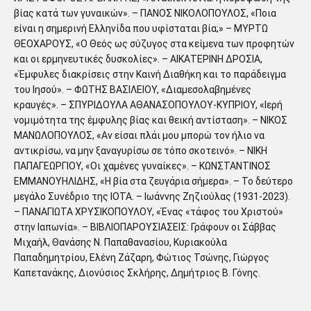
βίας κατά των γυναικών». – ΠΑΝΟΣ ΝΙΚΟΛΟΠΟΥΛΟΣ, «Ποια
είναι η σημερινή Ελληνίδα που υφίσταται βία;» – ΜΥΡΤΩ
ΘΕΟΧΑΡΟΥΣ, «Ο Θεός ως σύζυγος στα κείμενα των προφητών
και οι ερμηνευτικές δυσκολίες». – ΑΙΚΑΤΕΡΙΝΗ ΔΡΟΣΙΑ,
«Έμφυλες διακρίσεις στην Καινή Διαθήκη και το παράδειγμα
του Ιησού». – ΦΩΤΗΣ ΒΑΣΙΛΕΙΟΥ, «Διαμεσολαβημένες
κραυγές». – ΣΠΥΡΙΔΟΥΛΑ ΑΘΑΝΑΣΟΠΟΥΛΟΥ-ΚΥΠΡΙΟΥ, «Ιερή
νομιμότητα της έμφυλης βίας και θεική αντίσταση». – ΝΙΚΟΣ
ΜΑΝΩΛΟΠΟΥΛΟΣ, «Αν είσαι πλάι μου μπορώ τον ήλιο να
αντικρίσω, να μην ξαναγυρίσω σε τόπο σκοτεινό». – ΝΙΚΗ
ΠΑΠΑΓΕΩΡΓΙΟΥ, «Οι χαμένες γυναίκες». – ΚΩΝΣΤΑΝΤΙΝΟΣ
ΕΜΜΑΝΟΥΗΛΙΔΗΣ, «Η βία στα ζευγάρια σήμερα». – Το δεύτερο
μεγάλο Συνέδριο της ΙΟΤΑ. – Ιωάννης Ζηζιούλας (1931-2023).
– ΠΑΝΑΓΙΩΤΑ ΧΡΥΣΙΚΟΠΟΥΛΟΥ, «Ένας «τάφος του Χριστού»
στην Ιαπωνία». – ΒΙΒΛΙΟΠΑΡΟΥΣΙΑΣΕΙΣ: Γράφουν οι Σάββας
Μιχαήλ, Θανάσης Ν. Παπαθανασίου, Κυριακούλα
Παπαδημητρίου, Ελένη Ζάζαρη, Φώτιος Τσώνης, Γιώργος
Καπετανάκης, Διονύσιος Σκλήρης, Δημήτριος Β. Γόνης.