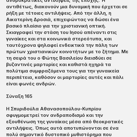
ανδροκρατικές αντιλήψεις της εποχής. Ή
αντιθέτως, διακονούν μια δυναμική που έρχεται σε
ρήξη με τέτοιες αντιλήψεις. Από την άλλη, η
Αικατερίνη Δροσιά, επιχειρώντας να δώσει ένα
βασικό πλαίσιο για την χριστιανική οπτική.
Σκιαγραφεί την στάση του Ιησού απέναντι στις
γυναίκες και στα κοινωνικά στερεότυπα, και
ταυτόχρονα ψηλαφεί ενδεικτικά την πάλη των
πρώτων χριστιανικών κοινοτήτων με το ζήτημα. Με
τη σειρά του ο Φώτης Βασιλείου διεισδύει σε
βυζαντινές μαρτυρίες και καθιστά ηχηρά τα
πολύτιμα συμφραζόμενα τους για την γυναικεία
περιπέτεια, καθόσον οι μαρτυρίες αυτές και πάλι
είναι φωνές ανδρών.
Σύναξη 165
Η Σπυριδούλα Αθανασοπούλου-Κυπρίου
σφυγμομετρεί τον ανδραποδισμό και την
εξουθένωση της γυναίκας μέσα από θεοκρατικές
αντιλήψεις. Όπως αυτά αποτυπώνονται σε ένα
πολύ σημαντικό δυστοπικό μυθιστόρημα που