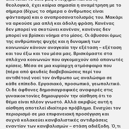
θεολογικά, έχει καίρια σημασία η αναμέτρηση με το
σήμερα (δίχως το σήμερα ο άνθρωπος είναι
φάντασμα) και ο αναπροσανατολισμός του. Μακάρι
να αρκούσε μια απλή και άδολη φράση. Κανένας
δεν μπορεί να σκοτώνει κανέναν, κανένας δεν
μπορεί να βρίσκει νόημα στο μίσος. Οι άβυσσοι όμως
της ανθρώπινης ψυχής και η δυναμική των
κοινωνιών κάνουν αναγκαία την εξέταση – εξέταση
και του έξω και του μέσα μας. Βρισκόμαστε στα
σπλάχνα κοινωνιών που αγκομαχούν από απανωτές
κρίσεις. Μέσα σε μια κυρίαρχη ατμόσφαιρα που
(πέρα από ψευδείς διαβεβαιώσεις περί του
αντιθέτου) νοεί τον άνθρωπο ως αναλώσιμο σε
κάθε επίπεδο. Εργασιακό, προσωπικό, γεωπολιτικό.
Οι δε άφθονες δημοσιογραφικές αναφορές στις
γυναικοκτονίες δημιουργούν την αίσθηση ότι το
θέμα είναι πλέον γνωστό. Αλλά ακριβώς αυτή η
αίσθηση αποτελεί ιδιαίτερο πρόβλημα. Ενισχύει τον
περιορισμό σε μια επιφανειακή προσέγγιση και
συχνά κολακεύει κανιβαλιστικές αντιδράσεις
εναντίον των κανιβαλισμών – στάση αδιέξοδη. Ό,τι