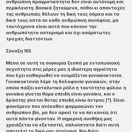
ανθρώπινη πραγματικότητα δεν είναι αυτόνομη και
περίκλειστη. Βασικά ζητούμενα, πόθοι κι απαντοχές
της ανθρωπιάς θέλουν τη δική τους σάρκα και τα
δικά τους οστά σε κάθε ανθρώπινη συνάφεια, μα
ταυτόχρονα είναι αυτά που κάνουν την
ανθρωπότητα αστερισμό και όχι ασύμπτωτες
τροχιές διαττόντων.
Σύναξη 165
Μέσα σε αυτή τη συγκυρία ξεσπά με εντυπωσιακή
συχνότητα στις μέρες μας η ιδιαίτερη αγριότητα
που έχει καθιερωθεί να ονομάζεται γυναικοκτονία.
Γυναικοκτονία λέμε τη δολοφονία γυναικών, στην
οποία παίζει καταλυτικό ρόλο η ταυτότητα φύλου: η
γυναίκα γίνεται θύμα επειδή είναι γυναίκα, και ο
δράστης γίνεται θύτης επειδή είναι άντρας [*]. Είναι
φαινόμενο που ανέκαθεν φαρμακώνει τον
ανθρώπινο βίο, μα δεν αρκεί το να πει κανείς ότι
αυτά πάντα γίνονταν. Η σημερινή συνθήκη μας
χρειάζεται να εξεταστεί, απλούστατα διότι αυτή
αποτελεί το δικό μας στοίχημα. Και διότι,