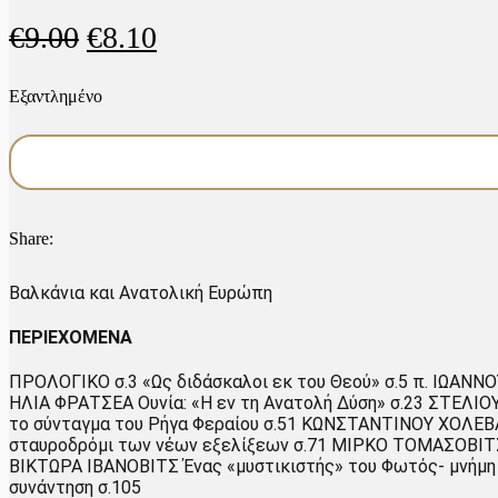
Original
Η
€
9.00
€
8.10
price
τρέχουσα
Εξαντλημένο
was:
τιμή
€9.00.
είναι:
€8.10.
Share:
Βαλκάνια και Ανατολική Ευρώπη
ΠΕΡΙΕΧΟΜΕΝΑ
ΠΡΟΛΟΓΙΚΟ σ.3 «Ως διδάσκαλοι εκ του Θεού» σ.5 π. ΙΩΑΝΝΟ
ΗΛΙΑ ΦΡΑΤΣΕΑ Ουνία: «Η εν τη Ανατολή Δύση» σ.23 ΣΤΕΛΙ
το σύνταγμα του Ρήγα Φεραίου σ.51 ΚΩΝΣΤΑΝΤΙΝΟΥ ΧΟΛΕΒΑ
σταυροδρόμι των νέων εξελίξεων σ.71 ΜΙΡΚΟ ΤΟΜΑΣΟΒΙΤΣ 
ΒΙΚΤΩΡΑ ΙΒΑΝΟΒΙΤΣ Ένας «μυστικιστής» του Φωτός- μνήμη
συνάντηση σ.105