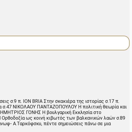
ς σ.9 π. ΙΟΝ ΒRIA Στην σκακιέρα της ιστορίας σ.17 π.
ια σ.47 ΝΙΚΟΛΑΟΥ ΠΑΝΤΑΖΟΠΟΥΛΟΥ Η πολιτική θεωρία και
 ΔΗΜΗΤΡΙΟΣ ΓΟΝΗΣ Η βουλγαρική Εκκλησία στο
 Ορθοδοξία ως κοινή κιβωτός των βαλκανικών λαών σ.89
άνωφ- Α.Ταρκόφσκυ, πέντε σημειώσεις πάνω σε μια