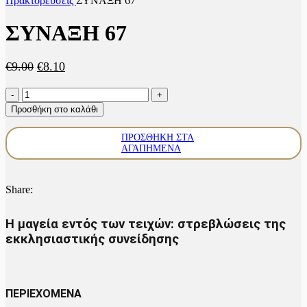
Πρακτoρεύσεις
ΣΥΝΑΞΗ 67
ΣΥΝΑΞΗ 67
Original
Η
€
9.00
€
8.10
price
τρέχουσα
ΣΥΝΑΞΗ
was:
τιμή
67
€9.00.
είναι:
Προσθήκη στο καλάθι
ποσότητα
€8.10.
ΠΡΟΣΘΉΚΗ ΣΤΑ
ΑΓΑΠΗΜΈΝΑ
Share:
Η μαγεία εντός των τειχών: στρεβλώσεις της
εκκλησιαστικής συνείδησης
ΠΕΡΙΕΧΟΜΕΝΑ