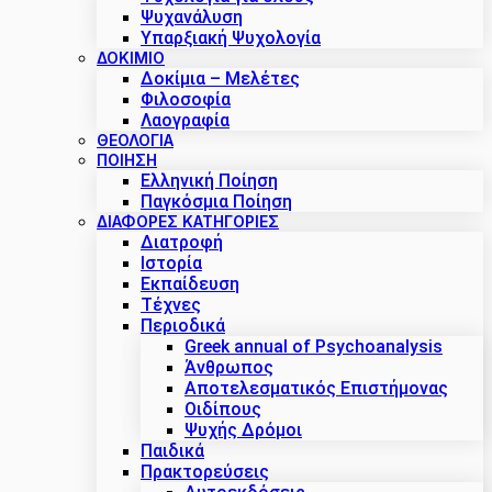
Ψυχανάλυση
Υπαρξιακή Ψυχολογία
ΔΟΚΊΜΙΟ
Δοκίμια – Μελέτες
Φιλοσοφία
Λαογραφία
ΘΕΟΛΟΓΙΑ
ΠΟΙΗΣΗ
Ελληνική Ποίηση
Παγκόσμια Ποίηση
ΔΙΑΦΟΡΕΣ ΚΑΤΗΓΟΡΙΕΣ
Διατροφή
Ιστορία
Εκπαίδευση
Τέχνες
Περιοδικά
Greek annual of Psychoanalysis
Άνθρωπος
Αποτελεσματικός Επιστήμονας
Οιδίπους
Ψυχής Δρόμοι
Παιδικά
Πρακτoρεύσεις