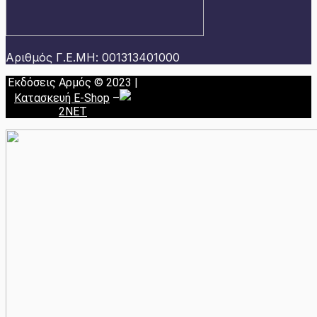
Αριθμός Γ.Ε.ΜΗ: 001313401000
Εκδόσεις Αρμός © 2023 |
Κατασκευή E-Shop
–
2NET