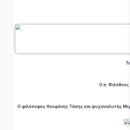
Τ
Ο π. Φιλόθεος
Ο φιλόσοφος Θεοφάνης Τάσης και ψυχαναλυτής Μιχάλ