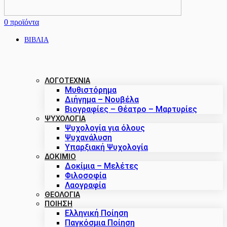
0
προϊόντα
ΒΙΒΛΙΑ
ΛΟΓΟΤΕΧΝΙΑ
Μυθιστόρημα
Διήγημα – Νουβέλα
Βιογραφίες – Θέατρο – Μαρτυρίες
ΨΥΧΟΛΟΓΙΑ
Ψυχολογία για όλους
Ψυχανάλυση
Υπαρξιακή Ψυχολογία
ΔΟΚΊΜΙΟ
Δοκίμια – Μελέτες
Φιλοσοφία
Λαογραφία
ΘΕΟΛΟΓΙΑ
ΠΟΙΗΣΗ
Ελληνική Ποίηση
Παγκόσμια Ποίηση