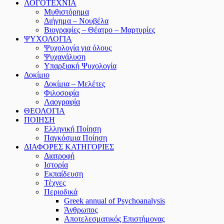
ΛΟΓΟΤΕΧΝΙΑ
Μυθιστόρημα
Διήγημα – Νουβέλα
Βιογραφίες – Θέατρο – Μαρτυρίες
ΨΥΧΟΛΟΓΙΑ
Ψυχολογία για όλους
Ψυχανάλυση
Υπαρξιακή Ψυχολογία
Δοκίμιο
Δοκίμια – Μελέτες
Φιλοσοφία
Λαογραφία
ΘΕΟΛΟΓΙΑ
ΠΟΙΗΣΗ
Ελληνική Ποίηση
Παγκόσμια Ποίηση
ΔΙΑΦΟΡΕΣ ΚΑΤΗΓΟΡΙΕΣ
Διατροφή
Ιστορία
Εκπαίδευση
Τέχνες
Περιοδικά
Greek annual of Psychoanalysis
Άνθρωπος
Αποτελεσματικός Επιστήμονας