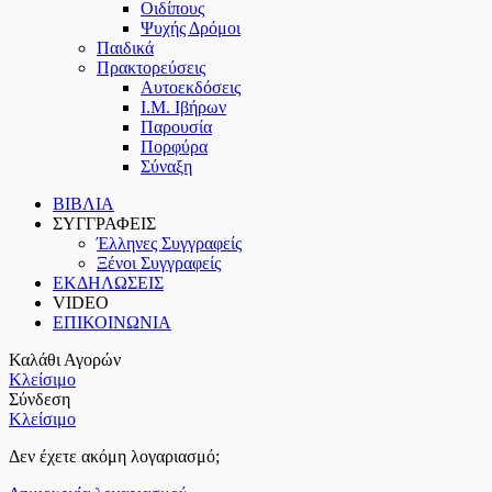
Οιδίπους
Ψυχής Δρόμοι
Παιδικά
Πρακτoρεύσεις
Αυτοεκδόσεις
Ι.Μ. Ιβήρων
Παρουσία
Πορφύρα
Σύναξη
ΒΙΒΛΙΑ
ΣΥΓΓΡΑΦΕΙΣ
Έλληνες Συγγραφείς
Ξένοι Συγγραφείς
ΕΚΔΗΛΩΣΕΙΣ
VIDEO
ΕΠΙΚΟΙΝΩΝΙΑ
Καλάθι Αγορών
Κλείσιμο
Σύνδεση
Κλείσιμο
Δεν έχετε ακόμη λογαριασμό;