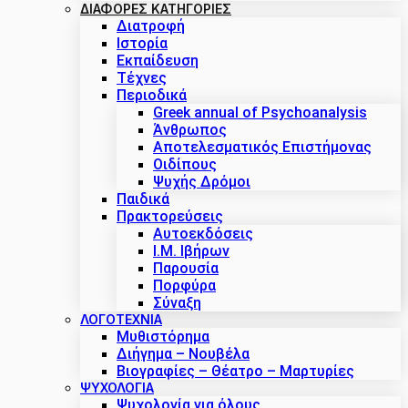
ΔΙΑΦΟΡΕΣ ΚΑΤΗΓΟΡΙΕΣ
Διατροφή
Ιστορία
Εκπαίδευση
Τέχνες
Περιοδικά
Greek annual of Psychoanalysis
Άνθρωπος
Αποτελεσματικός Επιστήμονας
Οιδίπους
Ψυχής Δρόμοι
Παιδικά
Πρακτoρεύσεις
Αυτοεκδόσεις
Ι.Μ. Ιβήρων
Παρουσία
Πορφύρα
Σύναξη
ΛΟΓΟΤΕΧΝΙΑ
Μυθιστόρημα
Διήγημα – Νουβέλα
Βιογραφίες – Θέατρο – Μαρτυρίες
ΨΥΧΟΛΟΓΙΑ
Ψυχολογία για όλους