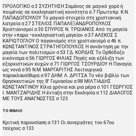
ΠΡΟΛΟΓΙΚΟ σ.3 ΣΥΖΗΤΗΣΗ Σαμάνος σε μαγικό χορό ή
ποιμένας σε εκκλησιαστική κοινότητα σ.7 Πρωτοπρ. Κ.Ν.
ΠΑΠΑΔΟΠΟΥΛΟΥ Το μαγικό στοιχείο στη χριστιανική
λατρεία σ.27 ΣΤΕΛΙΟΣ ΠΑΠΑΛΕΞΑΝΔΡΟΠΟΥΛΟΣ
Χριστιανισμοί σ.30 ΣΠΥΡΟΣ Ν. ΤΡΩΙΑΝΟΣ Από τη μαγεία
στην «παρα –εκκλησιαστική μαγεία» σ.37 ΑΛΕΚΟΣ Σ.
ΚΑΡΙΩΤΟΓΛΟΥ Ο παγανισμός στο χριστιανισμό σ.46 π.
ΚΩΝΣΤΑΝΤΙΝΟΣ ΣΤΡΑΤΗΓΟΠΟΥΛΟΣ Η συνάντηση με την
μαγεία των πολιτισμών σ.53 Γ.Δ. ΚΟΡΔΗΣ Το Ορθόδοξο
εικόνισμα σ.56 ΓΙΩΡΓΟΣ ΦΙΛΙΑΣ Πηγές και εξέλιξη των
εξορκιστικών ευχών σ.71 ΓΙΩΡΓΟΣ ΤΣΟΥΡΔΙΟΥ Η Παναγία
ως νονά σ.95 Ν.Μ. ΜΑΡΓΑΡΙΤΗΣ Λειτουργικά
παρακλαυσίθυρα σ.97 ΔΗΜ. Λ. ΔΡΙΤΣΑ Το νέο βιβλίο των
Θρησκευτικών της Β’ Γυμνασίου σ.98 ΜΙΛΤΙΑΔΗΣ
ΚΩΝΣΤΑΝΤΙΝΟΥ Χίλια χρόνια και μια μέρα σ.101 ΓΕΩΡΓΙΟΣ
Ι. ΜΑΝΤΖΑΡΙΔΗΣ Η ένταξη στην Εκκλησία σ.112 ΔΙΑΛΟΓΟΣ
ΜΕ ΤΟΥΣ ΑΝΑΓΝΩΣΤΕΣ σ.123
ΤΟ ΒΙΒΛΙΟ
Κριτική παρουσίαση σ.131 Οι συνεργάτες του 67ου
τεύχους σ.133