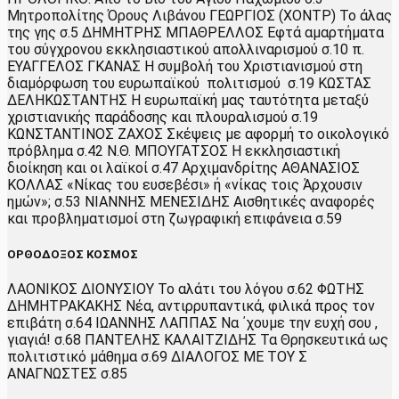
Μητροπολίτης Όρους Λιβάνου ΓΕΩΡΓΙΟΣ (ΧΟΝΤΡ) Το άλας
της γης σ.5 ΔΗΜΗΤΡΗΣ ΜΠΑΘΡΕΛΛΟΣ Εφτά αμαρτήματα
του σύγχρονου εκκλησιαστικού απολλιναρισμού σ.10 π.
ΕΥΑΓΓΕΛΟΣ ΓΚΑΝΑΣ Η συμβολή του Χριστιανισμού στη
διαμόρφωση του ευρωπαϊκού πολιτισμού σ.19 ΚΩΣΤΑΣ
ΔΕΛΗΚΩΣΤΑΝΤΗΣ Η ευρωπαϊκή μας ταυτότητα μεταξύ
χριστιανικής παράδοσης και πλουραλισμού σ.19
ΚΩΝΣΤΑΝΤΙΝΟΣ ΖΑΧΟΣ Σκέψεις με αφορμή το οικολογικό
πρόβλημα σ.42 Ν.Θ. ΜΠΟΥΓΑΤΣΟΣ Η εκκλησιαστική
διοίκηση και οι λαϊκοί σ.47 Αρχιμανδρίτης ΑΘΑΝΑΣΙΟΣ
ΚΟΛΛΑΣ «Νίκας του ευσεβέσι» ή «νίκας τοις Άρχουσιν
ημών»; σ.53 ΝΙΑΝΝΗΣ ΜΕΝΕΣΙΔΗΣ Αισθητικές αναφορές
και προβληματισμοί στη ζωγραφική επιφάνεια σ.59
ΟΡΘΟΔΟΞΟΣ ΚΟΣΜΟΣ
ΛΑΟΝΙΚΟΣ ΔΙΟΝΥΣΙΟΥ Το αλάτι του λόγου σ.62 ΦΩΤΗΣ
ΔΗΜΗΤΡΑΚΑΚΗΣ Νέα, αντιρρυπαντικά, φιλικά προς τον
επιβάτη σ.64 ΙΩΑΝΝΗΣ ΛΑΠΠΑΣ Να ΄χουμε την ευχή σου ,
γιαγιά! σ.68 ΠΑΝΤΕΛΗΣ ΚΑΛΑΙΤΖΙΔΗΣ Τα Θρησκευτικά ως
πολιτιστικό μάθημα σ.69 ΔΙΑΛΟΓΟΣ ΜΕ ΤΟΥ Σ
ΑΝΑΓΝΩΣΤΕΣ σ.85