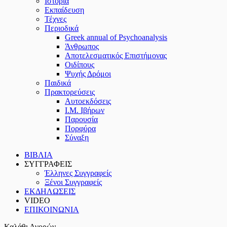
Ιστορία
Εκπαίδευση
Τέχνες
Περιοδικά
Greek annual of Psychoanalysis
Άνθρωπος
Αποτελεσματικός Επιστήμονας
Οιδίπους
Ψυχής Δρόμοι
Παιδικά
Πρακτoρεύσεις
Αυτοεκδόσεις
Ι.Μ. Ιβήρων
Παρουσία
Πορφύρα
Σύναξη
ΒΙΒΛΙΑ
ΣΥΓΓΡΑΦΕΙΣ
Έλληνες Συγγραφείς
Ξένοι Συγγραφείς
ΕΚΔΗΛΩΣΕΙΣ
VIDEO
ΕΠΙΚΟΙΝΩΝΙΑ
Καλάθι Αγορών