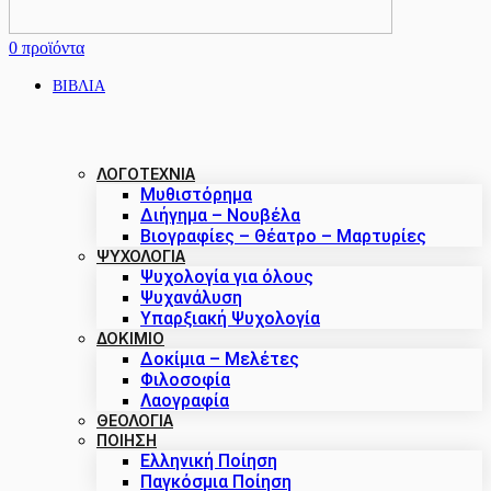
0
προϊόντα
ΒΙΒΛΙΑ
ΛΟΓΟΤΕΧΝΙΑ
Μυθιστόρημα
Διήγημα – Νουβέλα
Βιογραφίες – Θέατρο – Μαρτυρίες
ΨΥΧΟΛΟΓΙΑ
Ψυχολογία για όλους
Ψυχανάλυση
Υπαρξιακή Ψυχολογία
ΔΟΚΊΜΙΟ
Δοκίμια – Μελέτες
Φιλοσοφία
Λαογραφία
ΘΕΟΛΟΓΙΑ
ΠΟΙΗΣΗ
Ελληνική Ποίηση
Παγκόσμια Ποίηση