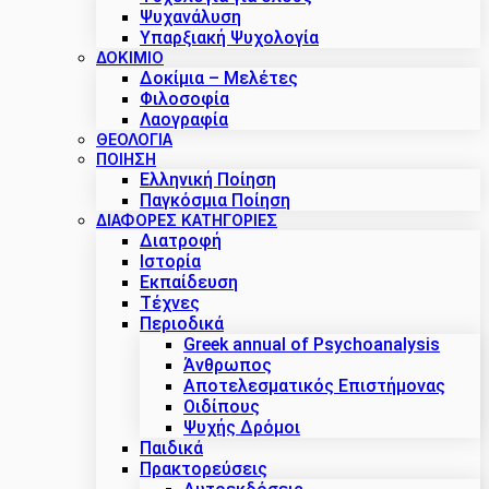
Ψυχανάλυση
Υπαρξιακή Ψυχολογία
ΔΟΚΊΜΙΟ
Δοκίμια – Μελέτες
Φιλοσοφία
Λαογραφία
ΘΕΟΛΟΓΙΑ
ΠΟΙΗΣΗ
Ελληνική Ποίηση
Παγκόσμια Ποίηση
ΔΙΑΦΟΡΕΣ ΚΑΤΗΓΟΡΙΕΣ
Διατροφή
Ιστορία
Εκπαίδευση
Τέχνες
Περιοδικά
Greek annual of Psychoanalysis
Άνθρωπος
Αποτελεσματικός Επιστήμονας
Οιδίπους
Ψυχής Δρόμοι
Παιδικά
Πρακτoρεύσεις