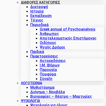
ΔΙΑΦΟΡΕΣ ΚΑΤΗΓΟΡΙΕΣ
Διατροφή
Ιστορία
Εκπαίδευση
Τέχνες
Περιοδικά
Greek annual of Psychoanalysis
Άνθρωπος
Αποτελεσματικός Επιστήμονας
Οιδίπους
Ψυχής Δρόμοι
Παιδικά
Πρακτoρεύσεις
Αυτοεκδόσεις
Ι.Μ. Ιβήρων
Παρουσία
Πορφύρα
Σύναξη
ΛΟΓΟΤΕΧΝΙΑ
Μυθιστόρημα
Διήγημα – Νουβέλα
Βιογραφίες – Θέατρο – Μαρτυρίες
ΨΥΧΟΛΟΓΙΑ
Ψυχολογία για όλους