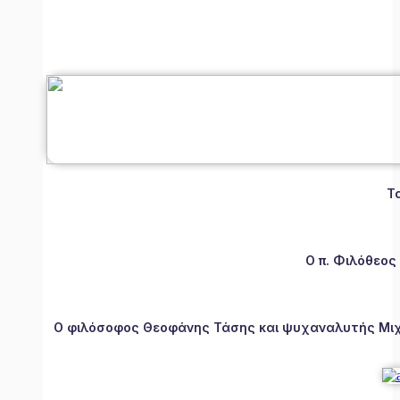
Τ
Ο π. Φιλόθεος
Ο φιλόσοφος Θεοφάνης Τάσης και ψυχαναλυτής Μιχάλ