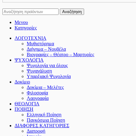
Αναζήτηση
Μενου
Κατηγορίες
ΛΟΓΟΤΕΧΝΙΑ
Μυθιστόρημα
Διήγημα – Νουβέλα
Βιογραφίες – Θέατρο – Μαρτυρίες
ΨΥΧΟΛΟΓΙΑ
Ψυχολογία για όλους
Ψυχανάλυση
Υπαρξιακή Ψυχολογία
Δοκίμιο
Δοκίμια – Μελέτες
Φιλοσοφία
Λαογραφία
ΘΕΟΛΟΓΙΑ
ΠΟΙΗΣΗ
Ελληνική Ποίηση
Παγκόσμια Ποίηση
ΔΙΑΦΟΡΕΣ ΚΑΤΗΓΟΡΙΕΣ
Διατροφή