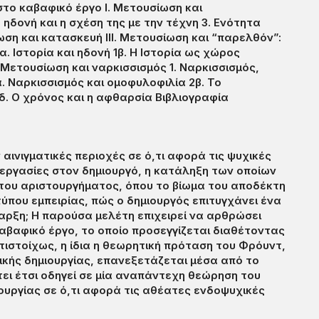
το καβαφικό έργο Ι. Μετουσίωση και
ηδονή και η σχέση της με την τέχνη 3. Ενότητα
ση και κατασκευή III. Μετουσίωση και “παρελθόν”:
1α. Ιστορία και ηδονή 1β. Η Ιστορία ως χώρος
 Μετουσίωση και ναρκισσισμός 1. Ναρκισσισμός,
. Ναρκισσισμός και ομοφυλοφιλία 2β. Το
2δ. Ο χρόνος και η αφθαρσία Βιβλιογραφία
 αινιγματικές περιοχές σε ό,τι αφορά τις ψυχικές
διεργασίες στον δημιουργό, η κατάληξη των οποίων
η του αριστουργήματος, όπου το βίωμα του αποδέκτη
τύπου εμπειρίας, πώς ο δημιουργός επιτυγχάνει ένα
παρξη; Η παρούσα μελέτη επιχειρεί να αρθρώσει
καβαφικό έργο, το οποίο προσεγγίζεται διαθέτοντας
τιστοίχως, η ίδια η θεωρητική πρόταση του Φρόυντ,
ικής δημιουργίας, επανεξετάζεται μέσα από το
ει έτσι οδηγεί σε μία αναπάντεχη θεώρηση του
ιουργίας σε ό,τι αφορά τις αθέατες ενδοψυχικές