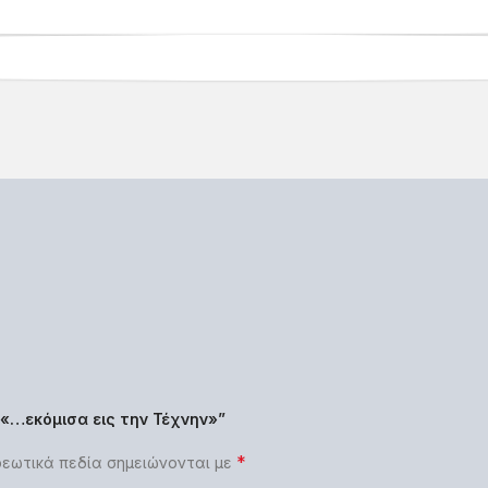
“«…εκόμισα εις την Τέχνην»”
*
εωτικά πεδία σημειώνονται με