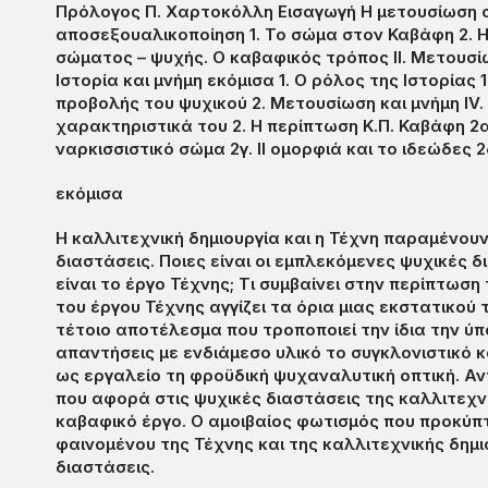
Πρόλογος Π. Χαρτοκόλλη Εισαγωγή Η μετουσίωση σ
αποσεξουαλικοποίηση 1. Το σώμα στον Καβάφη 2. Η 
σώματος – ψυχής. Ο καβαφικός τρόπος II. Μετουσίω
Ιστορία και μνήμη εκόμισα 1. Ο ρόλος της Ιστορίας 
προβολής του ψυχικού 2. Μετουσίωση και μνήμη IV.
χαρακτηριστικά του 2. Η περίπτωση Κ.Π. Καβάφη 2α
ναρκισσιστικό σώμα 2γ. II ομορφιά και το ιδεώδες 
εκόμισα
Η καλλιτεχνική δημιουργία και η Τέχνη παραμένουν
διαστάσεις. Ποιες είναι οι εμπλεκόμενες ψυχικές 
είναι το έργο Τέχνης; Τι συμβαίνει στην περίπτωσ
του έργου Τέχνης αγγίζει τα όρια μιας εκστατικού 
τέτοιο αποτέλεσμα που τροποποιεί την ίδια την ύ
απαντήσεις με ενδιάμεσο υλικό το συγκλονιστικό 
ως εργαλείο τη φροϋδική ψυχαναλυτική οπτική. Αν
που αφορά στις ψυχικές διαστάσεις της καλλιτεχν
καβαφικό έργο. Ο αμοιβαίος φωτισμός που προκύπτ
φαινομένου της Τέχνης και της καλλιτεχνικής δημ
διαστάσεις.