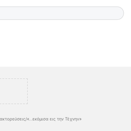
ακτoρεύσεις
«…εκόμισα εις την Τέχνην»