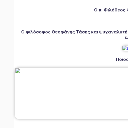
Ο π. Φιλόθεος
Ο φιλόσοφος Θεοφάνης Τάσης και ψυχαναλυτής 
ε
Ποιος