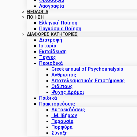
Φιλοσοφία
Λαογραφία
ΘΕΟΛΟΓΙΑ
ΠΟΙΗΣΗ
Ελληνική Ποίηση
Παγκόσμια Ποίηση
ΔΙΑΦΟΡΕΣ ΚΑΤΗΓΟΡΙΕΣ
Διατροφή
Ιστορία
Εκπαίδευση
Τέχνες
Περιοδικά
Greek annual of Psychoanalysis
Άνθρωπος
Αποτελεσματικός Επιστήμονας
Οιδίπους
Ψυχής Δρόμοι
Παιδικά
Πρακτoρεύσεις
Αυτοεκδόσεις
Ι.Μ. Ιβήρων
Παρουσία
Πορφύρα
Σύναξη