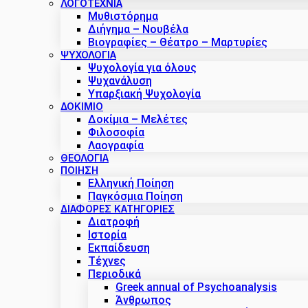
ΛΟΓΟΤΕΧΝΙΑ
Μυθιστόρημα
Διήγημα – Νουβέλα
Βιογραφίες – Θέατρο – Μαρτυρίες
ΨΥΧΟΛΟΓΙΑ
Ψυχολογία για όλους
Ψυχανάλυση
Υπαρξιακή Ψυχολογία
ΔΟΚΊΜΙΟ
Δοκίμια – Μελέτες
Φιλοσοφία
Λαογραφία
ΘΕΟΛΟΓΙΑ
ΠΟΙΗΣΗ
Ελληνική Ποίηση
Παγκόσμια Ποίηση
ΔΙΑΦΟΡΕΣ ΚΑΤΗΓΟΡΙΕΣ
Διατροφή
Ιστορία
Εκπαίδευση
Τέχνες
Περιοδικά
Greek annual of Psychoanalysis
Άνθρωπος