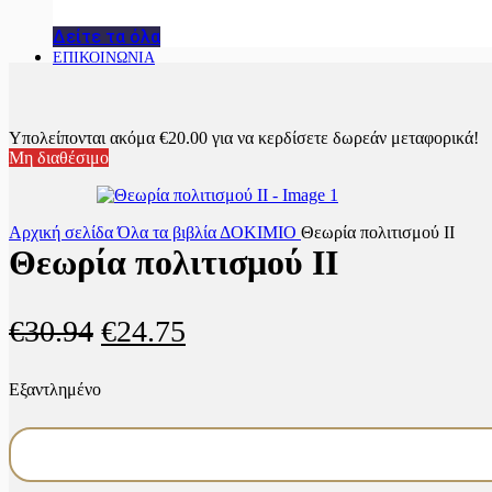
Δείτε τα όλα
ΕΠΙΚΟΙΝΩΝΙΑ
Υπολείπονται ακόμα
€
20.00
για να κερδίσετε δωρεάν μεταφορικά!
Μη διαθέσιμο
Αρχική σελίδα
Όλα τα βιβλία
ΔΟΚΙΜΙΟ
Θεωρία πολιτισμού II
Θεωρία πολιτισμού II
Original
Η
€
30.94
€
24.75
price
τρέχουσα
Εξαντλημένο
was:
τιμή
€30.94.
είναι:
€24.75.