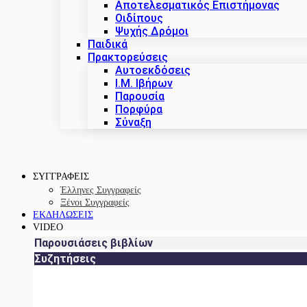
Αποτελεσματικός Επιστήμονας
Οιδίπους
Ψυχής Δρόμοι
Παιδικά
Πρακτoρεύσεις
Αυτοεκδόσεις
Ι.Μ. Ιβήρων
Παρουσία
Πορφύρα
Σύναξη
ΣΥΓΓΡΑΦΕΙΣ
Έλληνες Συγγραφείς
Ξένοι Συγγραφείς
ΕΚΔΗΛΩΣΕΙΣ
VIDEO
Παρουσιάσεις βιβλίων
Συζητήσεις