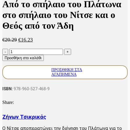
Από το σπήλαιο του Πλάτωνα
στο σπήλαιο του Νίτσε και ο
Θεός από τον Άδη
Original
Η
€
20.29
€
16.23
price
τρέχουσα
Από
was:
τιμή
το
€20.29.
είναι:
Προσθήκη στο καλάθι
σπήλαιο
€16.23.
του
ΠΡΟΣΘΉΚΗ ΣΤΑ
Πλάτωνα
ΑΓΑΠΗΜΈΝΑ
στο
σπήλαιο
του
ISBN:
978-960-527-468-9
Νίτσε
και
Share:
ο
Θεός
από
Ζήνων Τσικρικάς
τον
Άδη
Ο Νίτσε αποπερατώνει την διήγηση του Πλάτωνα για το
ποσότητα