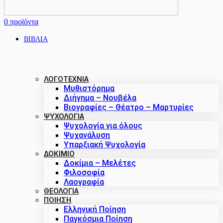
0
προϊόντα
ΒΙΒΛΙΑ
ΛΟΓΟΤΕΧΝΙΑ
Μυθιστόρημα
Διήγημα – Νουβέλα
Βιογραφίες – Θέατρο – Μαρτυρίες
ΨΥΧΟΛΟΓΙΑ
Ψυχολογία για όλους
Ψυχανάλυση
Υπαρξιακή Ψυχολογία
ΔΟΚΊΜΙΟ
Δοκίμια – Μελέτες
Φιλοσοφία
Λαογραφία
ΘΕΟΛΟΓΙΑ
ΠΟΙΗΣΗ
Ελληνική Ποίηση
Παγκόσμια Ποίηση