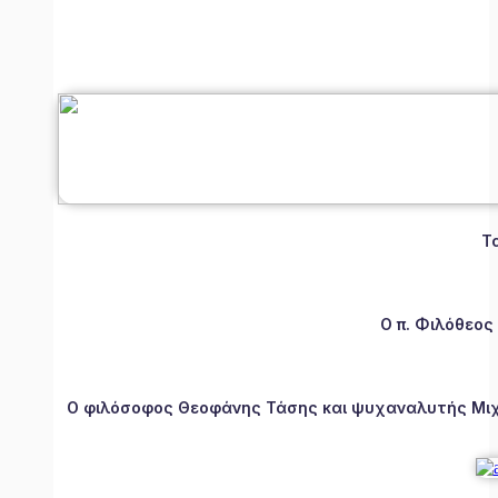
Τ
Ο π. Φιλόθεος
Ο φιλόσοφος Θεοφάνης Τάσης και ψυχαναλυτής Μιχάλ