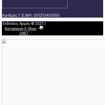
Αριθμός Γ.Ε.ΜΗ: 001313401000
Εκδόσεις Αρμός © 2023 |
Κατασκευή E-Shop
–
2NET