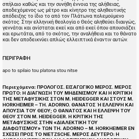
σπήλαιο καθώς και την συνήθη έννοια της αλήθειας,
αποδεχόμενος ως μέτρο και κίνητρο της αληθευτικής
απόδειξης το ίδιο το από τον Πλάτωνα πολεμούμενο
σκότος. Στην ελληνική θεολογία ο Θεός αληθεύει διαυγώς,
γεννάται και ανίσταται εκεί και από εκεί όπου απουσιάζει
και ερωτάται, από το σκότος, την αναλήθεια και το θάνατο
και δεν αποδεικνύει απλώς ελλειπτικά έναντιν αυτών.
ΠΕΡΙΓΡΑΦΗ
apo to spilaio tou platona stou nitse
Περιεχόμενα: ΠΡΟΛΟΓΟΣ. ΕΙΣΑΓΩΓΙΚΟ ΜΕΡΟΣ. ΜΕΡΟΣ
ΠΡΩΤΟ: Η ΔΙΑΓΝΩΣΗ ΤΟΥ ΜΗΔΕΝΙΣΜΟΥ ΚΑΙ Η ΚΡΙΤΙΚΗ
ΤΗΣ ΜΕΤΑΦΥΣΙΚΗΣ ΣΤΟΝ M. HEIDEGGER ΚΑΙ ΣΤΟΥΣ M.
HORKHEIMER – TH. ADORNO. ΘΑΝΑΤΟΣ Ή ΕΛΛΕΙΨΗ ΚΑΙ
ΑΠΟΥΣΙΑ ΤΟΥ ΘΕΟΥ; Ο ΘΑΝΑΤΟΣ ΚΑΙ Η ΕΛΛΕΙΨΗ ΤΟΥ
ΘΕΟΥ ΣΤΟΝ M. HEIDEGGER. Η ΚΡΙΤΙΚΗ ΤΗΣ
ΜΕΤΑΦΥΣΙΚΗΣ ΣΤΗΝ «ΔΙΑΛΕΚΤΙΚΗ ΤΟΥ
ΔΙΑΦΩΤΙΣΜΟΥ» ΤΩΝ TH. ADORNO – M. HORKHEIMER ΕΝ
ΣΧΕΣΕΙ ΠΡΟΣ ΤΟ NIETZSCHE. ΜΕΡΟΣ ΔΕΥΤΕΡΟ: Η