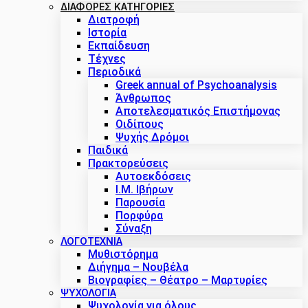
ΔΙΑΦΟΡΕΣ ΚΑΤΗΓΟΡΙΕΣ
Διατροφή
Ιστορία
Εκπαίδευση
Τέχνες
Περιοδικά
Greek annual of Psychoanalysis
Άνθρωπος
Αποτελεσματικός Επιστήμονας
Οιδίπους
Ψυχής Δρόμοι
Παιδικά
Πρακτoρεύσεις
Αυτοεκδόσεις
Ι.Μ. Ιβήρων
Παρουσία
Πορφύρα
Σύναξη
ΛΟΓΟΤΕΧΝΙΑ
Μυθιστόρημα
Διήγημα – Νουβέλα
Βιογραφίες – Θέατρο – Μαρτυρίες
ΨΥΧΟΛΟΓΙΑ
Ψυχολογία για όλους