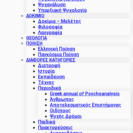
Ψυχανάλυση
Υπαρξιακή Ψυχολογία
ΔΟΚΊΜΙΟ
Δοκίμια – Μελέτες
Φιλοσοφία
Λαογραφία
ΘΕΟΛΟΓΙΑ
ΠΟΙΗΣΗ
Ελληνική Ποίηση
Παγκόσμια Ποίηση
ΔΙΑΦΟΡΕΣ ΚΑΤΗΓΟΡΙΕΣ
Διατροφή
Ιστορία
Εκπαίδευση
Τέχνες
Περιοδικά
Greek annual of Psychoanalysis
Άνθρωπος
Αποτελεσματικός Επιστήμονας
Οιδίπους
Ψυχής Δρόμοι
Παιδικά
Πρακτoρεύσεις