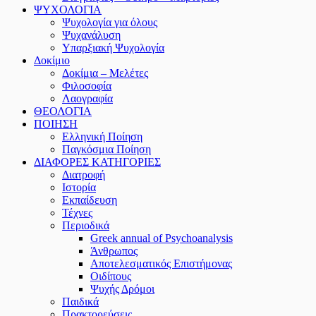
ΨΥΧΟΛΟΓΙΑ
Ψυχολογία για όλους
Ψυχανάλυση
Υπαρξιακή Ψυχολογία
Δοκίμιο
Δοκίμια – Μελέτες
Φιλοσοφία
Λαογραφία
ΘΕΟΛΟΓΙΑ
ΠΟΙΗΣΗ
Ελληνική Ποίηση
Παγκόσμια Ποίηση
ΔΙΑΦΟΡΕΣ ΚΑΤΗΓΟΡΙΕΣ
Διατροφή
Ιστορία
Εκπαίδευση
Τέχνες
Περιοδικά
Greek annual of Psychoanalysis
Άνθρωπος
Αποτελεσματικός Επιστήμονας
Οιδίπους
Ψυχής Δρόμοι
Παιδικά
Πρακτoρεύσεις