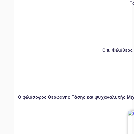
Τ
Ο π. Φιλόθεος
Ο φιλόσοφος Θεοφάνης Τάσης και ψυχαναλυτής Μιχάλ