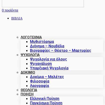
0
προϊόντα
ΒΙΒΛΙΑ
ΛΟΓΟΤΕΧΝΙΑ
Μυθιστόρημα
Διήγημα – Νουβέλα
Βιογραφίες – Θέατρο – Μαρτυρίες
ΨΥΧΟΛΟΓΙΑ
Ψυχολογία για όλους
Ψυχανάλυση
Υπαρξιακή Ψυχολογία
ΔΟΚΙΜΙΟ
Δοκίμια – Μελέτες
Φιλοσοφία
Λαογραφία
ΘΕΟΛΟΓΙΑ
ΠΟΙΗΣΗ
Ελληνική Ποίηση
Παγκόσμια Ποίηση