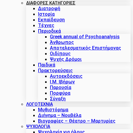
ΔΙΑΦΟΡΕΣ ΚΑΤΗΓΟΡΙΕΣ
Διατροφή
Ιστορία
Εκπαίδευση
Τέχνες
Περιοδικά
Greek annual of Psychoanalysis
Άνθρωπος
Αποτελεσματικός Επιστήμονας
Οιδίπους
Ψυχής Δρόμοι
Παιδικά
Πρακτoρεύσεις
Αυτοεκδόσεις
Ι.Μ. Ιβήρων
Παρουσία
Πορφύρα
Σύναξη
ΛΟΓΟΤΕΧΝΙΑ
Μυθιστόρημα
Διήγημα – Νουβέλα
Βιογραφίες – Θέατρο – Μαρτυρίες
ΨΥΧΟΛΟΓΙΑ
Ψυχολογία για όλους