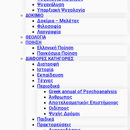
Ψυχανάλυση
Υπαρξιακή Ψυχολογία
ΔΟΚΙΜΙΟ
Δοκίμια – Μελέτες
Φιλοσοφία
Λαογραφία
ΘΕΟΛΟΓΙΑ
ΠΟΙΗΣΗ
Ελληνική Ποίηση
Παγκόσμια Ποίηση
ΔΙΑΦΟΡΕΣ ΚΑΤΗΓΟΡΙΕΣ
Διατροφή
Ιστορία
Εκπαίδευση
Τέχνες
Περιοδικά
Greek annual of Psychoanalysis
Άνθρωπος
Αποτελεσματικός Επιστήμονας
Οιδίπους
Ψυχής Δρόμοι
Παιδικά
Πρακτoρεύσεις