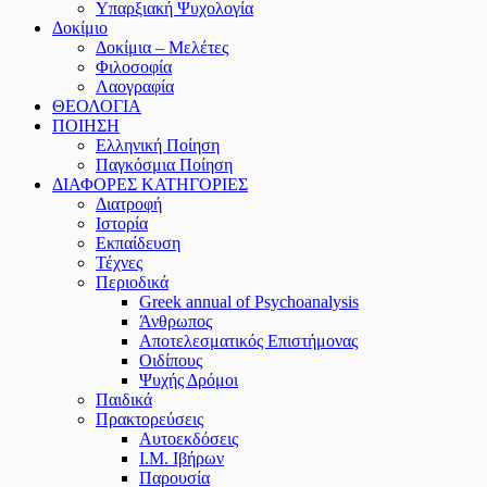
Υπαρξιακή Ψυχολογία
Δοκίμιο
Δοκίμια – Μελέτες
Φιλοσοφία
Λαογραφία
ΘΕΟΛΟΓΙΑ
ΠΟΙΗΣΗ
Ελληνική Ποίηση
Παγκόσμια Ποίηση
ΔΙΑΦΟΡΕΣ ΚΑΤΗΓΟΡΙΕΣ
Διατροφή
Ιστορία
Εκπαίδευση
Τέχνες
Περιοδικά
Greek annual of Psychoanalysis
Άνθρωπος
Αποτελεσματικός Επιστήμονας
Οιδίπους
Ψυχής Δρόμοι
Παιδικά
Πρακτoρεύσεις
Αυτοεκδόσεις
Ι.Μ. Ιβήρων
Παρουσία