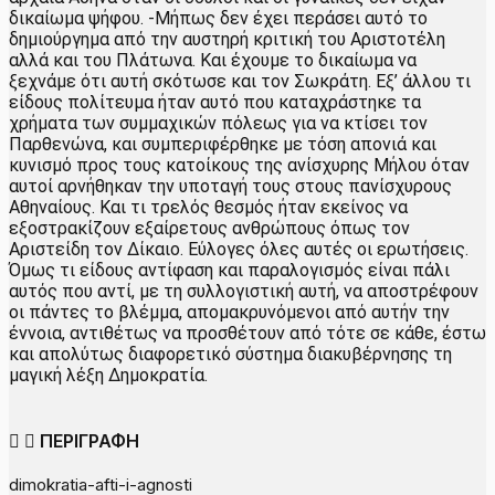
δικαίωμα ψήφου. -Μήπως δεν έχει περάσει αυτό το
δημιούργημα από την αυστηρή κριτική του Αριστοτέλη
αλλά και του Πλάτωνα. Και έχουμε το δικαίωμα να
ξεχνάμε ότι αυτή σκότωσε και τον Σωκράτη. Εξ’ άλλου τι
είδους πολίτευμα ήταν αυτό που καταχράστηκε τα
χρήματα των συμμαχικών πόλεως για να κτίσει τον
Παρθενώνα, και συμπεριφέρθηκε με τόση απονιά και
κυνισμό προς τους κατοίκους της ανίσχυρης Μήλου όταν
αυτοί αρνήθηκαν την υποταγή τους στους πανίσχυρους
Αθηναίους. Και τι τρελός θεσμός ήταν εκείνος να
εξοστρακίζουν εξαίρετους ανθρώπους όπως τον
Αριστείδη τον Δίκαιο. Εύλογες όλες αυτές οι ερωτήσεις.
Όμως τι είδους αντίφαση και παραλογισμός είναι πάλι
αυτός που αντί, με τη συλλογιστική αυτή, να αποστρέφουν
οι πάντες το βλέμμα, απομακρυνόμενοι από αυτήν την
έννοια, αντιθέτως να προσθέτουν από τότε σε κάθε, έστω
και απολύτως διαφορετικό σύστημα διακυβέρνησης τη
μαγική λέξη Δημοκρατία.
ΠΕΡΙΓΡΑΦΗ
dimokratia-afti-i-agnosti