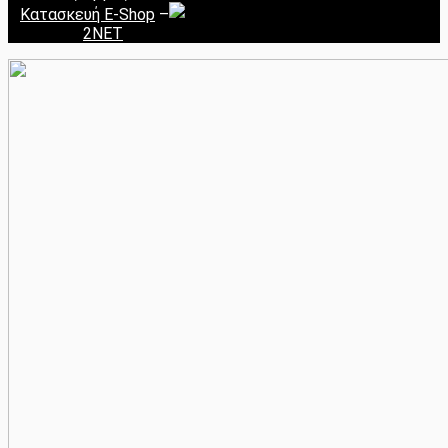
Κατασκευή E-Shop
–
2NET