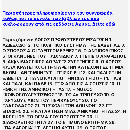
Περισσότερες πληροφορίες για τον συγγραφέα
καθώς και το σύνολο των βιβλίων του που
κυκλοφορούν από τις εκδόσεις Αρμός. Δείτε εδώ
Περιεχόμενα: ΛΟΓΟΣ ΠΡΩΘΥΣΤΕΡΟΣ ΕΙΣΑΓΩΓΗ 1.
ΑΔΙΕΞΟΔΟ; 2. ΤΟ ΠΟΛΙΤΙΚΟ ΣΥΣΤΗΜΑ ΤΗΣ ΕΛΒΕΤΙΑΣ 3.
Ο ΣΠΟΡΟΣ 4. ΟΙ “ΛΕΠΤΟΜΕΡΕΙΕΣ” 5. Ο ΑΝΤΙΠΟΛΙΤΙΚΟΣ
6. ΟΙ ΚΑΝΟΝΕΣ ΤΟΥ ΠΑΙΧΝΙΔΙΟΥ 7. ΤΙ ΕΙΠΕ Ο ΑΝΘΡΩΠΟΣ!
8. ΑΙΦΝΙΔΙΑΣΤΙΚΕΣ ΑΟΡΑΤΕΣ ΣΥΓΓΕΝΕΙΕΣ 9. Ο ΧΟΡΟΣ
ΚΑΛΑ ΚΡΑΤΕΙ 10. ΟΙ ΤΗΝ ΑΡΕΤΗΝ ΚΑΤΕΧΟΝΤΕΣ 11. ΜΙΑ
ΑΚΟΜΗ ΑΝΕΡΜΗΝΕΥΤΗ ΕΠΙΣΚΕΨΗ 12. ΚΑΙ ΠΑΛΙ ΣΤΗΝ
ΕΛΒΕΤΙΑ 13. ΠΑΝΩ ΚΑΙ ΑΠΟ ΤΗΝ ΙΔΙΑ ΤΗ ΖΩΗ 14. ΠΑΛΙ,
ΚΑΙ ΠΑΛΙ, ΚΑΙ ΠΑΛΙ! 15. ΕΞΩ ΑΠΟ ΤΙΣ ΑΙΣΘΗΣΕΙΣ 16. Η
ΗΘΙΚΗ ΤΗΣ ΑΝΗΘΙΚΟΤΗΤΑΣ 17. Η ΝΟΣΟΣ
“ΚΟΙΝΟΒΟΥΛΕΥΤΙΣΜΟΣ” 18. ΤΟ 4ο ΤΡΙΠΤΥΧΟ 19. Ο
“ΧΡΥΣΟΥΣ ΑΙΩΝ ΤΟΥ ΠΕΡΙΚΛΕΟΥΣ” 20. ΤΟ
ΕΛΑΤΟΔΑΣΟΣ 21. “Η ΣΧΟΛΗ ΤΩΝ ΑΘΗΝΩΝ” 22. ΕΞ
ΕΠΑΦΗΣ 23. Η ΚΑΤΑΚΤΗΣΗ ΜΙΑΣ ΑΝΙΚΑΝΟΤΗΤΑΣ 24. Η
ΑΡΕΤΗ 25. ΤΟ ΘΕΜΑ ΤΟΥ ΠΟΣΟΣΤΟΥ 26. Η
ΔΙΑΦΟΡΕΤΙΚΟΤΗΤΑ 27. ΤΟ ΕΠΙΜΟΝΟ ΕΡΩΤΗΜΑ 28.
“ΠΑΙΔΑΓΩΓΙΑ”! ΤΙ ΛΕΞΗ ΚΙ ΑΥΤΗ! 29. Ο ΤΡΙΤΟΣ