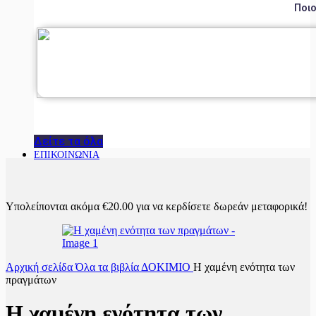
Ποιο
Δείτε τα όλα
ΕΠΙΚΟΙΝΩΝΙΑ
Υπολείπονται ακόμα
€
20.00
για να κερδίσετε δωρεάν μεταφορικά!
Αρχική σελίδα
Όλα τα βιβλία
ΔΟΚΙΜΙΟ
Η χαμένη ενότητα των
πραγμάτων
Η χαμένη ενότητα των