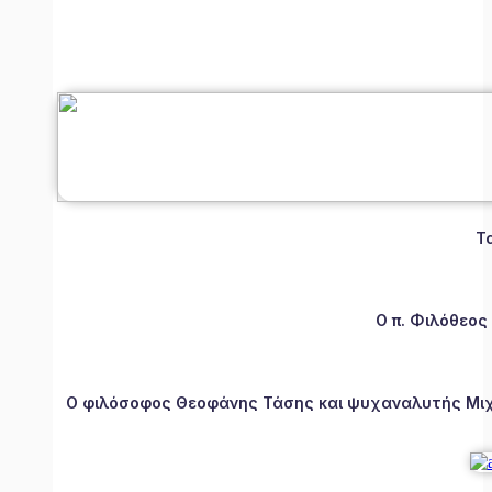
Τ
Ο π. Φιλόθεος
Ο φιλόσοφος Θεοφάνης Τάσης και ψυχαναλυτής Μιχάλ