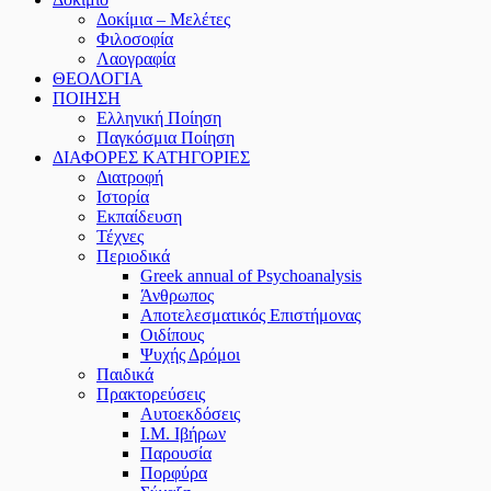
Δοκίμια – Μελέτες
Φιλοσοφία
Λαογραφία
ΘΕΟΛΟΓΙΑ
ΠΟΙΗΣΗ
Ελληνική Ποίηση
Παγκόσμια Ποίηση
ΔΙΑΦΟΡΕΣ ΚΑΤΗΓΟΡΙΕΣ
Διατροφή
Ιστορία
Εκπαίδευση
Τέχνες
Περιοδικά
Greek annual of Psychoanalysis
Άνθρωπος
Αποτελεσματικός Επιστήμονας
Οιδίπους
Ψυχής Δρόμοι
Παιδικά
Πρακτoρεύσεις
Αυτοεκδόσεις
Ι.Μ. Ιβήρων
Παρουσία
Πορφύρα