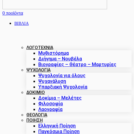
0
προϊόντα
ΒΙΒΛΙΑ
ΛΟΓΟΤΕΧΝΙΑ
Μυθιστόρημα
Διήγημα – Νουβέλα
Βιογραφίες – Θέατρο – Μαρτυρίες
ΨΥΧΟΛΟΓΙΑ
Ψυχολογία για όλους
Ψυχανάλυση
Υπαρξιακή Ψυχολογία
ΔΟΚΊΜΙΟ
Δοκίμια – Μελέτες
Φιλοσοφία
Λαογραφία
ΘΕΟΛΟΓΙΑ
ΠΟΙΗΣΗ
Ελληνική Ποίηση
Παγκόσμια Ποίηση