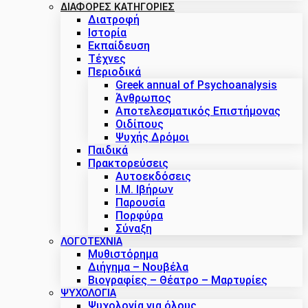
ΔΙΑΦΟΡΕΣ ΚΑΤΗΓΟΡΙΕΣ
Διατροφή
Ιστορία
Εκπαίδευση
Τέχνες
Περιοδικά
Greek annual of Psychoanalysis
Άνθρωπος
Αποτελεσματικός Επιστήμονας
Οιδίπους
Ψυχής Δρόμοι
Παιδικά
Πρακτoρεύσεις
Αυτοεκδόσεις
Ι.Μ. Ιβήρων
Παρουσία
Πορφύρα
Σύναξη
ΛΟΓΟΤΕΧΝΙΑ
Μυθιστόρημα
Διήγημα – Νουβέλα
Βιογραφίες – Θέατρο – Μαρτυρίες
ΨΥΧΟΛΟΓΙΑ
Ψυχολογία για όλους