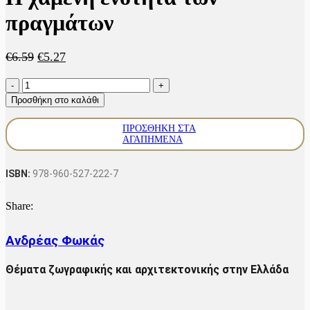
πραγμάτων
Original
Η
€
6.59
€
5.27
price
τρέχουσα
Η
was:
τιμή
χαμένη
€6.59.
είναι:
Προσθήκη στο καλάθι
ενότητα
€5.27.
των
ΠΡΟΣΘΉΚΗ ΣΤΑ
πραγμάτων
ΑΓΑΠΗΜΈΝΑ
ποσότητα
ISBN:
978-960-527-222-7
Share:
Ανδρέας Φωκάς
Θέματα ζωγραφικής και αρχιτεκτονικής στην Ελλάδα