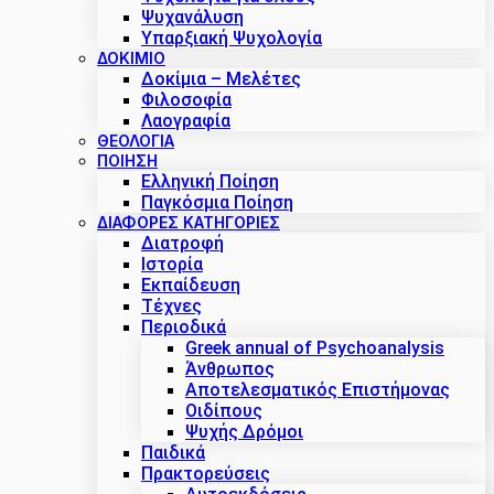
Ψυχανάλυση
Υπαρξιακή Ψυχολογία
ΔΟΚΊΜΙΟ
Δοκίμια – Μελέτες
Φιλοσοφία
Λαογραφία
ΘΕΟΛΟΓΙΑ
ΠΟΙΗΣΗ
Ελληνική Ποίηση
Παγκόσμια Ποίηση
ΔΙΑΦΟΡΕΣ ΚΑΤΗΓΟΡΙΕΣ
Διατροφή
Ιστορία
Εκπαίδευση
Τέχνες
Περιοδικά
Greek annual of Psychoanalysis
Άνθρωπος
Αποτελεσματικός Επιστήμονας
Οιδίπους
Ψυχής Δρόμοι
Παιδικά
Πρακτoρεύσεις