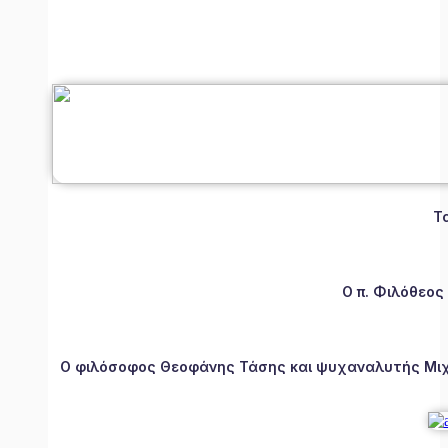
Τ
Ο π. Φιλόθεος
Ο φιλόσοφος Θεοφάνης Τάσης και ψυχαναλυτής Μιχάλ