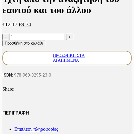
εαυτού και του άλλου
Original
Η
€
12.17
€
9.74
price
τρέχουσα
Ίχνη
was:
τιμή
από
€12.17.
είναι:
Προσθήκη στο καλάθι
την
€9.74.
αναζήτηση
ΠΡΟΣΘΉΚΗ ΣΤΑ
του
ΑΓΑΠΗΜΈΝΑ
εαυτού
και
του
ISBN:
978-960-8295-23-0
άλλου
ποσότητα
Share:
ΠΕΡΙΓΡΑΦΗ
Επιπλέον πληροφορίες