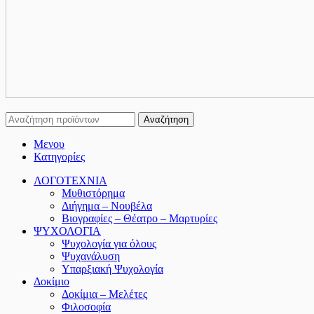
Αναζήτηση
Μενου
Κατηγορίες
ΛΟΓΟΤΕΧΝΙΑ
Μυθιστόρημα
Διήγημα – Νουβέλα
Βιογραφίες – Θέατρο – Μαρτυρίες
ΨΥΧΟΛΟΓΙΑ
Ψυχολογία για όλους
Ψυχανάλυση
Υπαρξιακή Ψυχολογία
Δοκίμιο
Δοκίμια – Μελέτες
Φιλοσοφία