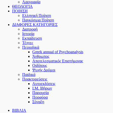
Λαογραφία
ΘΕΟΛΟΓΙΑ
ΠΟΙΗΣΗ
Ελληνική Ποίηση
Παγκόσμια Ποίηση
ΔΙΑΦΟΡΕΣ ΚΑΤΗΓΟΡΙΕΣ
Διατροφή
Ιστορία
Εκπαίδευση
Τέχνες
Περιοδικά
Greek annual of Psychoanalysis
Άνθρωπος
Αποτελεσματικός Επιστήμονας
Οιδίπους
Ψυχής Δρόμοι
Παιδικά
Πρακτoρεύσεις
Αυτοεκδόσεις
Ι.Μ. Ιβήρων
Παρουσία
Πορφύρα
Σύναξη
ΒΙΒΛΙΑ