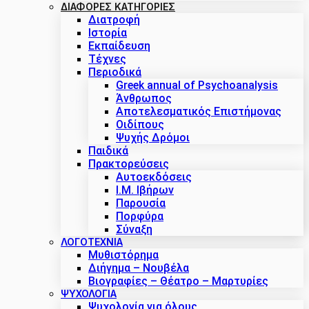
ΔΙΑΦΟΡΕΣ ΚΑΤΗΓΟΡΙΕΣ
Διατροφή
Ιστορία
Εκπαίδευση
Τέχνες
Περιοδικά
Greek annual of Psychoanalysis
Άνθρωπος
Αποτελεσματικός Επιστήμονας
Οιδίπους
Ψυχής Δρόμοι
Παιδικά
Πρακτoρεύσεις
Αυτοεκδόσεις
Ι.Μ. Ιβήρων
Παρουσία
Πορφύρα
Σύναξη
ΛΟΓΟΤΕΧΝΙΑ
Μυθιστόρημα
Διήγημα – Νουβέλα
Βιογραφίες – Θέατρο – Μαρτυρίες
ΨΥΧΟΛΟΓΙΑ
Ψυχολογία για όλους