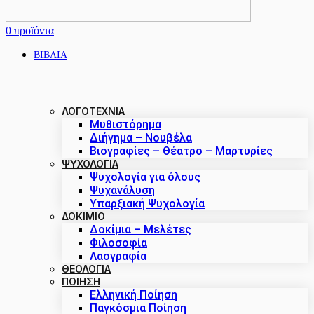
0
προϊόντα
ΒΙΒΛΙΑ
ΛΟΓΟΤΕΧΝΙΑ
Μυθιστόρημα
Διήγημα – Νουβέλα
Βιογραφίες – Θέατρο – Μαρτυρίες
ΨΥΧΟΛΟΓΙΑ
Ψυχολογία για όλους
Ψυχανάλυση
Υπαρξιακή Ψυχολογία
ΔΟΚΊΜΙΟ
Δοκίμια – Μελέτες
Φιλοσοφία
Λαογραφία
ΘΕΟΛΟΓΙΑ
ΠΟΙΗΣΗ
Ελληνική Ποίηση
Παγκόσμια Ποίηση