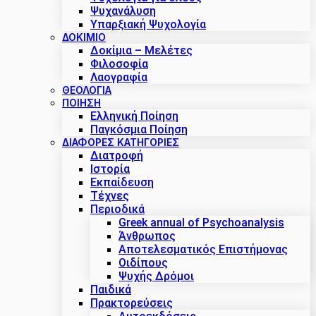
Ψυχανάλυση
Υπαρξιακή Ψυχολογία
ΔΟΚΊΜΙΟ
Δοκίμια – Μελέτες
Φιλοσοφία
Λαογραφία
ΘΕΟΛΟΓΙΑ
ΠΟΙΗΣΗ
Ελληνική Ποίηση
Παγκόσμια Ποίηση
ΔΙΑΦΟΡΕΣ ΚΑΤΗΓΟΡΙΕΣ
Διατροφή
Ιστορία
Εκπαίδευση
Τέχνες
Περιοδικά
Greek annual of Psychoanalysis
Άνθρωπος
Αποτελεσματικός Επιστήμονας
Οιδίπους
Ψυχής Δρόμοι
Παιδικά
Πρακτoρεύσεις