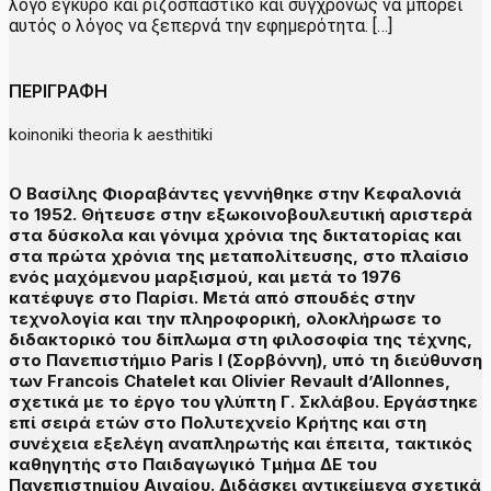
λόγο έγκυρο και ριζοσπαστικό και συγχρόνως να μπορεί
αυτός ο λόγος να ξεπερνά την εφημερότητα. […]
ΠΕΡΙΓΡΑΦΗ
koinoniki theoria k aesthitiki
Ο Βασίλης Φιοραβάντες γεννήθηκε στην Κεφαλονιά
το 1952. Θήτευσε στην εξωκοινοβουλευτική αριστερά
στα δύσκολα και γόνιμα χρόνια της δικτατορίας και
στα πρώτα χρόνια της μεταπολίτευσης, στο πλαίσιο
ενός μαχόμενου μαρξισμού, και μετά το 1976
κατέφυγε στο Παρίσι. Μετά από σπουδές στην
τεχνολογία και την πληροφορική, ολοκλήρωσε το
διδακτορικό του δίπλωμα στη φιλοσοφία της τέχνης,
στο Πανεπιστήμιο Paris I (Σορβόννη), υπό τη διεύθυνση
των Francois Chatelet και Olivier Revault d’Allonnes,
σχετικά με το έργο του γλύπτη Γ. Σκλάβου. Εργάστηκε
επί σειρά ετών στο Πολυτεχνείο Κρήτης και στη
συνέχεια εξελέγη αναπληρωτής και έπειτα, τακτικός
καθηγητής στο Παιδαγωγικό Τμήμα ΔΕ του
Πανεπιστημίου Αιγαίου. Διδάσκει αντικείμενα σχετικά