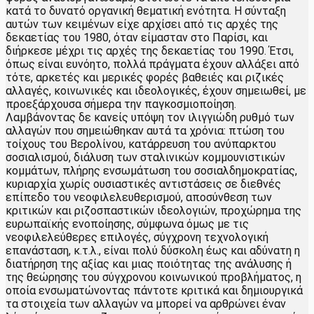
κατά το δυνατό οργανική θεματική ενότητα. Η σύνταξη
αυτών των κειμένων είχε αρχίσει από τις αρχές της
δεκαετίας του 1980, όταν είμασταν στο Παρίσι, και
διήρκεσε μέχρι τις αρχές της δεκαετίας του 1990. Έτσι,
όπως είναι ευνόητο, πολλά πράγματα έχουν αλλάξει από
τότε, αρκετές και μερικές φορές βαθειές και ριζικές
αλλαγές, κοινωνικές και ιδεολογικές, έχουν σημειωθεί, με
προεξάρχουσα σήμερα την παγκοσμιοποίηση.
Λαμβάνοντας δε κανείς υπόψη τον ιλιγγιώδη ρυθμό των
αλλαγών που σημειώθηκαν αυτά τα χρόνια: πτώση του
τοίχους του Βερολίνου, κατάρρευση του ανύπαρκτου
σοσιαλισμού, διάλυση των σταλινικών κομμουνιστικών
κομμάτων, πλήρης ενσωμάτωση του σοσιαλδημοκρατίας,
κυριαρχία χωρίς ουσιαστικές αντιστάσεις σε διεθνές
επίπεδο του νεοφιλελευθερισμού, αποσύνθεση των
κριτικών και ριζοσπαστικών ιδεολογιών, προχώρημα της
ευρωπαϊκής ενοποίησης, σύμφωνα όμως με τις
νεοφιλελεύθερες επιλογές, σύγχρονη τεχνολογική
επανάσταση, κ.τ.λ., είναι πολύ δύσκολη έως και αδύνατη η
διατήρηση της αξίας και μιας ποιότητας της ανάλυσης ή
της θεώρησης του σύγχρονου κοινωνικού προβλήματος, η
οποία ενσωματώνοντας πάντοτε κριτικά και δημιουργικά
τα στοιχεία των αλλαγών να μπορεί να αρθρώνει έναν