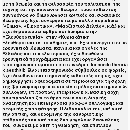
με τη θεωρία και τη φιλοσοφία του πολιτισμού, της
τέχνης και την κοινωνική θεωρία, προσπαθώντας
συγχρόνως να δημιουργήσει κριτικές και σφαιρικές
θεωρήσεις. Έχει συνεργαστεί με πολλά περιοδικά
(«Σήμα», «Εικαστικά», «Μαρξιστικό Δελτίο», κ.ά.) και
έχει δημοσιεύσει άρθρα και δοκίμια στην
«Ελευθεροτυπία», στην «Κυριακάτικη
Ελευθεροτυπία», το «Βήμα», κ.ά. Έχει συνεργαστεί με
ερευνητικά ιδρύματα, παν/μια και σχολές της
Ελλάδας και του εξωτερικού, έχει διευθύνει
ερευνητικά προγράμματα και έχει οργανώσει
επιστημονικά συμπόσια και συνέδρια. koinoniki theoria
k aesthitiki Είναι επιστημονικός σύμβουλος σε φορείς,
έχει διευθύνει επιστημονικές εκδοτικές σειρές, έχει
δημιουργήσει αφιερώματα σε περιοδικά για τη σχολή
της Φρανκφούρτης κ.ά. και είναι μέλος επιστημονικών
συλλόγων, επιτροπών, εταιρειών κ.ά. Βασική αρχή
που προσδιορίζει το έργο του είναι η διαρκής
αναζήτηση και επεξεργασία μορφών συλλογικής και
ατομικής χειραφέτησης. Η διδασκαλία του, υπ’ αυτή
την οπτική, και δεδομένης της καθοριστικής
επίδρασής του από τους δύο μεγάλους δασκάλους
του, συνάδει με αυτή τη θεώρηση, και επιπλέον