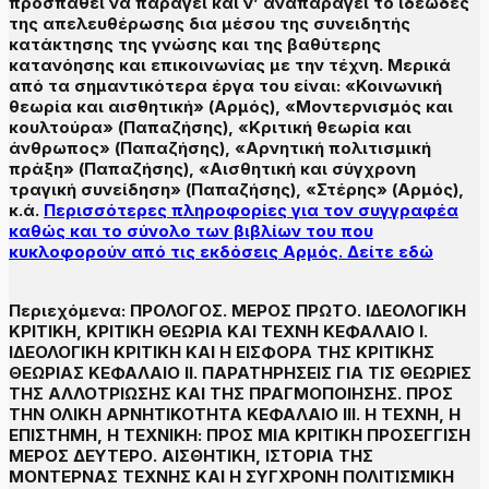
προσπαθεί να παράγει και ν’ αναπαράγει το ιδεώδες
της απελευθέρωσης δια μέσου της συνειδητής
κατάκτησης της γνώσης και της βαθύτερης
κατανόησης και επικοινωνίας με την τέχνη. Μερικά
από τα σημαντικότερα έργα του είναι: «Κοινωνική
θεωρία και αισθητική» (Αρμός), «Μοντερνισμός και
κουλτούρα» (Παπαζήσης), «Κριτική θεωρία και
άνθρωπος» (Παπαζήσης), «Αρνητική πολιτισμική
πράξη» (Παπαζήσης), «Αισθητική και σύγχρονη
τραγική συνείδηση» (Παπαζήσης), «Στέρης» (Αρμός),
κ.ά.
Περισσότερες πληροφορίες για τον συγγραφέα
καθώς και το σύνολο των βιβλίων του που
κυκλοφορούν από τις εκδόσεις Αρμός. Δείτε εδώ
Περιεχόμενα: ΠΡΟΛΟΓΟΣ. ΜΕΡΟΣ ΠΡΩΤΟ. ΙΔΕΟΛΟΓΙΚΗ
ΚΡΙΤΙΚΗ, ΚΡΙΤΙΚΗ ΘΕΩΡΙΑ ΚΑΙ ΤΕΧΝΗ ΚΕΦΑΛΑΙΟ Ι.
ΙΔΕΟΛΟΓΙΚΗ ΚΡΙΤΙΚΗ ΚΑΙ Η ΕΙΣΦΟΡΑ ΤΗΣ ΚΡΙΤΙΚΗΣ
ΘΕΩΡΙΑΣ ΚΕΦΑΛΑΙΟ ΙΙ. ΠΑΡΑΤΗΡΗΣΕΙΣ ΓΙΑ ΤΙΣ ΘΕΩΡΙΕΣ
ΤΗΣ ΑΛΛΟΤΡΙΩΣΗΣ ΚΑΙ ΤΗΣ ΠΡΑΓΜΟΠΟΙΗΣΗΣ. ΠΡΟΣ
ΤΗΝ ΟΛΙΚΗ ΑΡΝΗΤΙΚΟΤΗΤΑ ΚΕΦΑΛΑΙΟ ΙΙΙ. Η ΤΕΧΝΗ, Η
ΕΠΙΣΤΗΜΗ, Η ΤΕΧΝΙΚΗ: ΠΡΟΣ ΜΙΑ ΚΡΙΤΙΚΗ ΠΡΟΣΕΓΓΙΣΗ
ΜΕΡΟΣ ΔΕΥΤΕΡΟ. ΑΙΣΘΗΤΙΚΗ, ΙΣΤΟΡΙΑ ΤΗΣ
ΜΟΝΤΕΡΝΑΣ ΤΕΧΝΗΣ ΚΑΙ Η ΣΥΓΧΡΟΝΗ ΠΟΛΙΤΙΣΜΙΚΗ