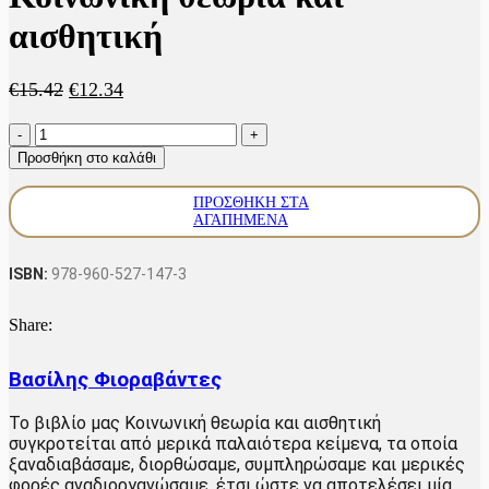
αισθητική
Original
Η
€
15.42
€
12.34
price
τρέχουσα
Κοινωνική
was:
τιμή
θεωρία
€15.42.
είναι:
Προσθήκη στο καλάθι
και
€12.34.
αισθητική
ΠΡΟΣΘΉΚΗ ΣΤΑ
ποσότητα
ΑΓΑΠΗΜΈΝΑ
ISBN:
978-960-527-147-3
Share:
Βασίλης Φιοραβάντες
Το βιβλίο μας Κοινωνική θεωρία και αισθητική
συγκροτείται από μερικά παλαιότερα κείμενα, τα οποία
ξαναδιαβάσαμε, διορθώσαμε, συμπληρώσαμε και μερικές
φορές αναδιοργανώσαμε, έτσι ώστε να αποτελέσει μία