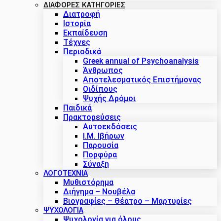
ΔΙΑΦΟΡΕΣ ΚΑΤΗΓΟΡΙΕΣ
Διατροφή
Ιστορία
Εκπαίδευση
Τέχνες
Περιοδικά
Greek annual of Psychoanalysis
Άνθρωπος
Αποτελεσματικός Επιστήμονας
Οιδίπους
Ψυχής Δρόμοι
Παιδικά
Πρακτoρεύσεις
Αυτοεκδόσεις
Ι.Μ. Ιβήρων
Παρουσία
Πορφύρα
Σύναξη
ΛΟΓΟΤΕΧΝΙΑ
Μυθιστόρημα
Διήγημα – Νουβέλα
Βιογραφίες – Θέατρο – Μαρτυρίες
ΨΥΧΟΛΟΓΙΑ
Ψυχολογία για όλους