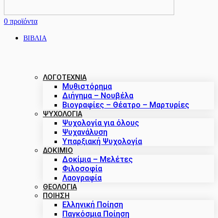
0
προϊόντα
ΒΙΒΛΙΑ
ΛΟΓΟΤΕΧΝΙΑ
Μυθιστόρημα
Διήγημα – Νουβέλα
Βιογραφίες – Θέατρο – Μαρτυρίες
ΨΥΧΟΛΟΓΙΑ
Ψυχολογία για όλους
Ψυχανάλυση
Υπαρξιακή Ψυχολογία
ΔΟΚΊΜΙΟ
Δοκίμια – Μελέτες
Φιλοσοφία
Λαογραφία
ΘΕΟΛΟΓΙΑ
ΠΟΙΗΣΗ
Ελληνική Ποίηση
Παγκόσμια Ποίηση