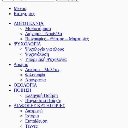
Μενου
Κατηγορίες
ΛΟΓΟΤΕΧΝΙΑ
Μυθιστόρημα
Διήγημα – Νουβέλα
Βιογραφίες – Θέατρο – Μαρτυρίες
ΨΥΧΟΛΟΓΙΑ
Ψυχολογία για όλους
Ψυχανάλυση
Υπαρξιακή Ψυχολογία
Δοκίμιο
Δοκίμια – Μελέτες
Φιλοσοφία
Λαογραφία
ΘΕΟΛΟΓΙΑ
ΠΟΙΗΣΗ
Ελληνική Ποίηση
Παγκόσμια Ποίηση
ΔΙΑΦΟΡΕΣ ΚΑΤΗΓΟΡΙΕΣ
Διατροφή
Ιστορία
Εκπαίδευση
Τέχνες