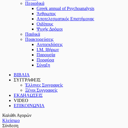
Περιοδικά
Greek annual of Psychoanalysis
Άνθρωπος
Αποτελεσματικός Επιστήμονας
Οιδίπους
Ψυχής Δρόμοι
Παιδικά
Πρακτoρεύσεις
Αυτοεκδόσεις
Ι.Μ. Ιβήρων
Παρουσία
Πορφύρα
Σύναξη
ΒΙΒΛΙΑ
ΣΥΓΓΡΑΦΕΙΣ
Έλληνες Συγγραφείς
Ξένοι Συγγραφείς
ΕΚΔΗΛΩΣΕΙΣ
VIDEO
ΕΠΙΚΟΙΝΩΝΙΑ
Καλάθι Αγορών
Κλείσιμο
Σύνδεση