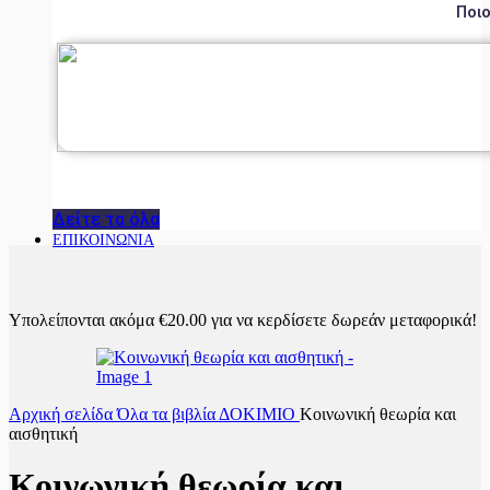
Ποιο
Δείτε τα όλα
ΕΠΙΚΟΙΝΩΝΙΑ
Υπολείπονται ακόμα
€
20.00
για να κερδίσετε δωρεάν μεταφορικά!
Αρχική σελίδα
Όλα τα βιβλία
ΔΟΚΙΜΙΟ
Κοινωνική θεωρία και
αισθητική
Κοινωνική θεωρία και