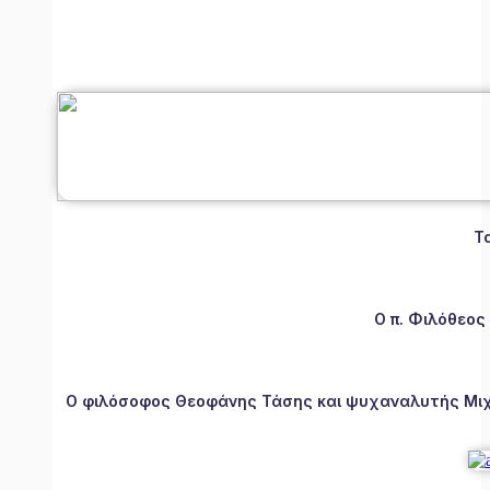
Τ
Ο π. Φιλόθεος
Ο φιλόσοφος Θεοφάνης Τάσης και ψυχαναλυτής Μιχάλ