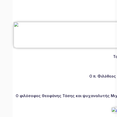
Τ
Ο π. Φιλόθεος
Ο φιλόσοφος Θεοφάνης Τάσης και ψυχαναλυτής Μιχάλ