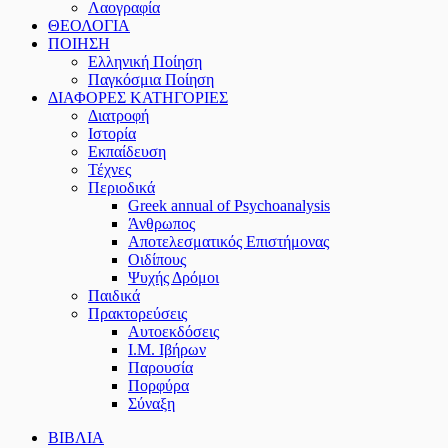
Λαογραφία
ΘΕΟΛΟΓΙΑ
ΠΟΙΗΣΗ
Ελληνική Ποίηση
Παγκόσμια Ποίηση
ΔΙΑΦΟΡΕΣ ΚΑΤΗΓΟΡΙΕΣ
Διατροφή
Ιστορία
Εκπαίδευση
Τέχνες
Περιοδικά
Greek annual of Psychoanalysis
Άνθρωπος
Αποτελεσματικός Επιστήμονας
Οιδίπους
Ψυχής Δρόμοι
Παιδικά
Πρακτoρεύσεις
Αυτοεκδόσεις
Ι.Μ. Ιβήρων
Παρουσία
Πορφύρα
Σύναξη
ΒΙΒΛΙΑ