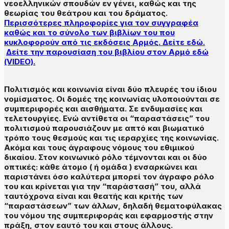
νεοελληνικών σπουδών εν γένει, καθώς και της
θεωρίας του θεάτρου και του δράματος.
Περισσότερες πληροφορίες για τον συγγραφέα
καθώς και το σύνολο των βιβλίων του που
κυκλοφορούν από τις εκδόσεις Αρμός. Δείτε εδώ.
Δείτε την παρουσίαση του βιβλίου στον Αρμό εδώ
(VIDEO).
Πολιτισμός και κοινωνία είναι δύο πλευρές του ίδιου
νομίσματος. Οι δομές της κοινωνίας υλοποιούνται σε
συμπεριφορές και αισθήματα. Σε ενδυμασίες και
τελετουργίες. Ενώ αντίθετα οι “παραστάσεις” του
πολιτισμού παρουσιάζουν με απτό και βιωματικό
τρόπο τους θεσμούς και τις ιεραρχίες της κοινωνίας.
Ακόμα και τους άγραφους νόμους του εθιμικού
δικαίου. Στον κοινωνικό ρόλο τέμνονται και οι δύο
οπτικές: κάθε άτομο ( ή ομάδα ) ενσαρκώνει και
παριστάνει όσο καλύτερα μπορεί τον άγραφο ρόλο
του και κρίνεται για την “παράστασή” του, αλλά
ταυτόχρονα είναι και θεατής και κριτής των
“παραστάσεων” των άλλων, δηλαδή θεματοφύλακας
του νόμου της συμπεριφοράς και εφαρμοστής στην
πράξη, στον εαυτό του και στους άλλους.