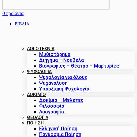
0
προϊόντα
ΒΙΒΛΙΑ
ΛΟΓΟΤΕΧΝΙΑ
Μυθιστόρημα
Διήγημα – Νουβέλα
Βιογραφίες – Θέατρο – Μαρτυρίες
ΨΥΧΟΛΟΓΙΑ
Ψυχολογία για όλους
Ψυχανάλυση
Υπαρξιακή Ψυχολογία
ΔΟΚΙΜΙΟ
Δοκίμια – Μελέτες
Φιλοσοφία
Λαογραφία
ΘΕΟΛΟΓΙΑ
ΠΟΙΗΣΗ
Ελληνική Ποίηση
Παγκόσμια Ποίηση