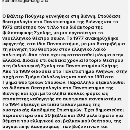
koinoniologiki-laografia
Ο Βάλτερ Πούχνερ γεννήθηκε στη Βιέννη. Σπούδασε
θεατρολογία στο Πανεπιστήμιο της Βιέννης και το
1972 απέκτησε τον τίτλο του διδάκτορα της
Φιλοσοφικής Σχολής, με μια εργασία για το
νεοελληνικό θέατρο σκιών. Το 1977 ανακηρύχθηκε
υφηγητής, στο ίδιο Πανεπιστήμιο, με μια διατριβή για
τη γέννηση του θεάτρου στον ελληνικό λαϊκό
πολιτισμό. Από τότε έχει εγκατασταθεί μόνιμα στην
Ελλάδα. Δίδαξε επί δώδεκα χρόνια Ιστορία Θεάτρου
στη Φιλοσοφική Σχολή του Πανεπιστημίου Κρήτης.
Από το 1989 διδάσκει στο Πανεπιστήμιο Αθηνών, στην
αρχή στο Τμήμα Φιλολογίας και από το 1991 στο
Τμήμα Θεατρικών Σπουδών. Παράλληλα εξακολουθεί
να διδάσκει Θεατρολογία στο Πανεπιστήμιο της
Βιέννης και έχει μετακληθεί πολλές φορές ως
επισκέπτης καθηγητής σε αυστριακά πανεπιστήμια.
Το 1994 εξελέγη αντεπιστέλλον μέλος της
αυστριακής Ακαδημίας Επιστημών. Έχει δημοσιεύσει
περισσότερα από 30 βιβλία και 200 μελετήματα για
θέματα του ελληνικού και βαλκανικού θεάτρου, της
συγκριτικής λαογραφίας, των βυζαντινών και