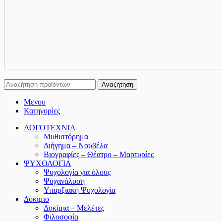
Αναζήτηση
Μενου
Κατηγορίες
ΛΟΓΟΤΕΧΝΙΑ
Μυθιστόρημα
Διήγημα – Νουβέλα
Βιογραφίες – Θέατρο – Μαρτυρίες
ΨΥΧΟΛΟΓΙΑ
Ψυχολογία για όλους
Ψυχανάλυση
Υπαρξιακή Ψυχολογία
Δοκίμιο
Δοκίμια – Μελέτες
Φιλοσοφία