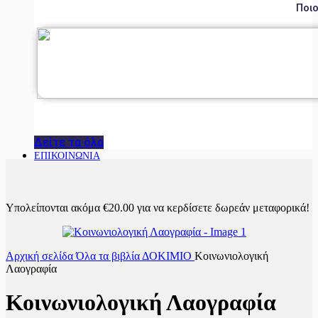
Ποιο
Δείτε τα όλα
ΕΠΙΚΟΙΝΩΝΙΑ
Υπολείπονται ακόμα
€
20.00
για να κερδίσετε δωρεάν μεταφορικά!
Αρχική σελίδα
Όλα τα βιβλία
ΔΟΚΙΜΙΟ
Κοινωνιολογική
Λαογραφία
Κοινωνιολογική Λαογραφία