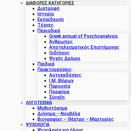
ΔΙΑΦΟΡΕΣ ΚΑΤΗΓΟΡΙΕΣ
Διατροφή
Ιστορία
Εκπαίδευση
Τέχνες
Περιοδικά
Greek annual of Psychoanalysis
Άνθρωπος
Αποτελεσματικός Επιστήμονας
Οιδίπους
Ψυχής Δρόμοι
Παιδικά
Πρακτoρεύσεις
Αυτοεκδόσεις
Ι.Μ. Ιβήρων
Παρουσία
Πορφύρα
Σύναξη
ΛΟΓΟΤΕΧΝΙΑ
Μυθιστόρημα
Διήγημα – Νουβέλα
Βιογραφίες – Θέατρο – Μαρτυρίες
ΨΥΧΟΛΟΓΙΑ
Ψυχολογία για όλους