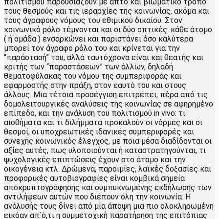
πολιτισμού παρουσιάζουν με απτό και βιωματικό τρόπο
τους θεσμούς και τις ιεραρχίες της κοινωνίας, ακόμα και
τους άγραφους νόμους του εθιμικού δικαίου. Στον
κοινωνικό ρόλο τέμνονται και οι δύο οπτικές: κάθε άτομο
( ή ομάδα ) ενσαρκώνει και παριστάνει όσο καλύτερα
μπορεί τον άγραφο ρόλο του και κρίνεται για την
“παράστασή” του, αλλά ταυτόχρονα είναι και θεατής και
κριτής των “παραστάσεων” των άλλων, δηλαδή
θεματοφύλακας του νόμου της συμπεριφοράς και
εφαρμοστής στην πράξη, στον εαυτό του και στους
άλλους. Μια τέτοια προσέγγιση επιτρέπει, πέρα από τις
δομολειτουργικές αναλύσεις της κοινωνίας σε αφηρημένο
επίπεδο, και την ανάλυση του πολιτισμού in vivo: τι
αισθήματα και τι διλήμματα προκαλούν οι νόρμες και οι
θεσμοί, οι υποχρεωτικές ιδανικές συμπεριφορές και
συνεχής κοινωνικός έλεγχος, με ποια μέσα διαδίδονται οι
αξίες αυτές, πως υλοποιούνται ή καταστρατηγούνται, τι
ψυχολογικές επιπτώσεις έχουν στο άτομο και την
οικογένεια κτλ. Δρώμενα, παροιμίες, λαϊκές δοξασίες και
προφορικές αυτοβιογραφίες είναι κομβικά σημεία
αποκρυπτογράφησης και συμπυκνωμένης εκδήλωσης των
αντιλήψεων αυτών που διέπουν όλη την κοινωνία. Η
ανάλυσής τους δίνει από μία άποψη μια πιο ολοκληρωμένη
εικόαν απ΄ό,τι η συμμετοχική παρατήρηση της επιτόπιας