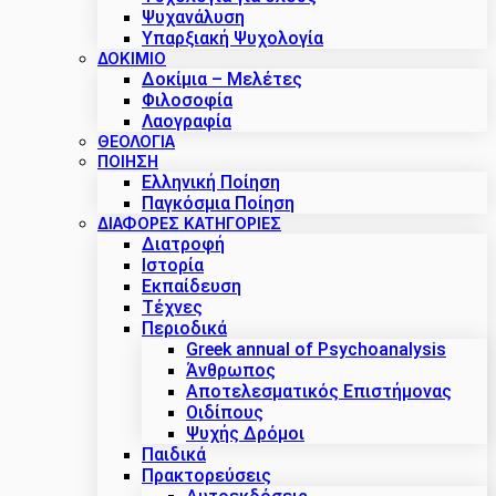
Ψυχανάλυση
Υπαρξιακή Ψυχολογία
ΔΟΚΙΜΙΟ
Δοκίμια – Μελέτες
Φιλοσοφία
Λαογραφία
ΘΕΟΛΟΓΙΑ
ΠΟΙΗΣΗ
Ελληνική Ποίηση
Παγκόσμια Ποίηση
ΔΙΑΦΟΡΕΣ ΚΑΤΗΓΟΡΙΕΣ
Διατροφή
Ιστορία
Εκπαίδευση
Τέχνες
Περιοδικά
Greek annual of Psychoanalysis
Άνθρωπος
Αποτελεσματικός Επιστήμονας
Οιδίπους
Ψυχής Δρόμοι
Παιδικά
Πρακτoρεύσεις