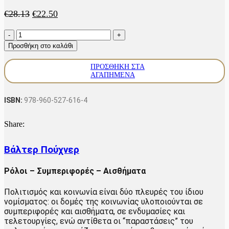
Original
Η
€
28.13
€
22.50
price
τρέχουσα
Κοινωνιολογική
was:
τιμή
Λαογραφία
€28.13.
είναι:
Προσθήκη στο καλάθι
ποσότητα
€22.50.
ΠΡΟΣΘΗΚΗ ΣΤΑ
ΑΓΑΠΗΜΕΝΑ
ISBN:
978-960-527-616-4
Share:
Βάλτερ Πούχνερ
Ρόλοι – Συμπεριφορές – Αισθήματα
Πολιτισμός και κοινωνία είναι δύο πλευρές του ίδιου
νομίσματος: οι δομές της κοινωνίας υλοποιούνται σε
συμπεριφορές και αισθήματα, σε ενδυμασίες και
τελετουργίες, ενώ αντίθετα οι “παραστάσεις” του