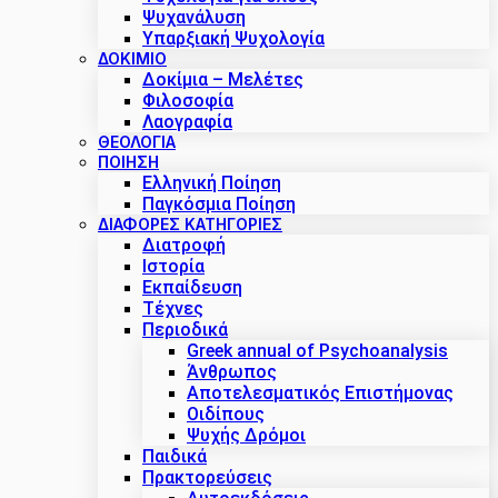
Ψυχανάλυση
Υπαρξιακή Ψυχολογία
ΔΟΚΊΜΙΟ
Δοκίμια – Μελέτες
Φιλοσοφία
Λαογραφία
ΘΕΟΛΟΓΙΑ
ΠΟΙΗΣΗ
Ελληνική Ποίηση
Παγκόσμια Ποίηση
ΔΙΑΦΟΡΕΣ ΚΑΤΗΓΟΡΙΕΣ
Διατροφή
Ιστορία
Εκπαίδευση
Τέχνες
Περιοδικά
Greek annual of Psychoanalysis
Άνθρωπος
Αποτελεσματικός Επιστήμονας
Οιδίπους
Ψυχής Δρόμοι
Παιδικά
Πρακτoρεύσεις