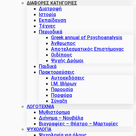
ΔΙΑΦΟΡΕΣ ΚΑΤΗΓΟΡΙΕΣ
Διατροφή
Ιστορία
Εκπαίδευση
Τέχνες
Περιοδικά
Greek annual of Psychoanalysis
Άνθρωπος
Αποτελεσματικός Επιστήμονας
Οιδίπους
Ψυχής Δρόμοι
Παιδικά
Πρακτoρεύσεις
Αυτοεκδόσεις
Ι.Μ. Ιβήρων
Παρουσία
Πορφύρα
Σύναξη
ΛΟΓΟΤΕΧΝΙΑ
Μυθιστόρημα
Διήγημα – Νουβέλα
Βιογραφίες – Θέατρο – Μαρτυρίες
ΨΥΧΟΛΟΓΙΑ
Ψυχολογία για όλους