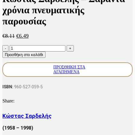
χρόνια πνευματικής
παρουσίας
Original
Η
€
8.11
€
6.49
price
τρέχουσα
Κώστας
was:
τιμή
Σαρδελής
€8.11.
είναι:
Προσθήκη στο καλάθι
-
€6.49.
Σαράντα
ΠΡΟΣΘΉΚΗ ΣΤΑ
χρόνια
ΑΓΑΠΗΜΈΝΑ
πνευματικής
παρουσίας
ποσότητα
ISBN:
960-527-059-5
Share:
Kώστας Σαρδελής
(1958 – 1998)