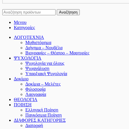
Αναζήτηση
Μενου
Κατηγορίες
ΛΟΓΟΤΕΧΝΙΑ
Μυθιστόρημα
Διήγημα – Νουβέλα
Βιογραφίες – Θέατρο – Μαρτυρίες
ΨΥΧΟΛΟΓΙΑ
Ψυχολογία για όλους
Ψυχανάλυση
Υπαρξιακή Ψυχολογία
Δοκίμιο
Δοκίμια – Μελέτες
Φιλοσοφία
Λαογραφία
ΘΕΟΛΟΓΙΑ
ΠΟΙΗΣΗ
Ελληνική Ποίηση
Παγκόσμια Ποίηση
ΔΙΑΦΟΡΕΣ ΚΑΤΗΓΟΡΙΕΣ
Διατροφή