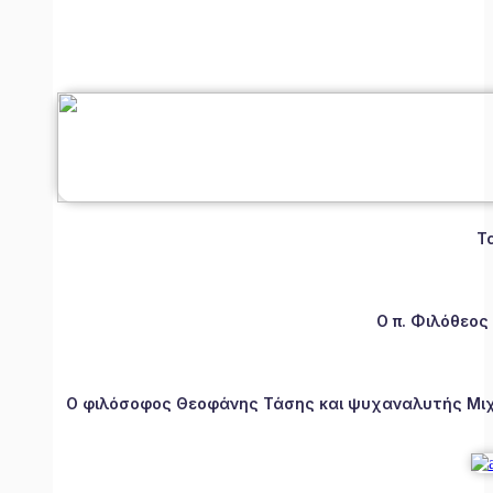
Τ
Ο π. Φιλόθεος
Ο φιλόσοφος Θεοφάνης Τάσης και ψυχαναλυτής Μιχάλ