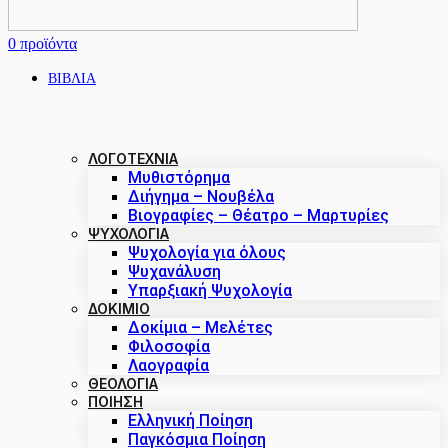
0
προϊόντα
ΒΙΒΛΙΑ
ΛΟΓΟΤΕΧΝΙΑ
Μυθιστόρημα
Διήγημα – Νουβέλα
Βιογραφίες – Θέατρο – Μαρτυρίες
ΨΥΧΟΛΟΓΙΑ
Ψυχολογία για όλους
Ψυχανάλυση
Υπαρξιακή Ψυχολογία
ΔΟΚΊΜΙΟ
Δοκίμια – Μελέτες
Φιλοσοφία
Λαογραφία
ΘΕΟΛΟΓΙΑ
ΠΟΙΗΣΗ
Ελληνική Ποίηση
Παγκόσμια Ποίηση