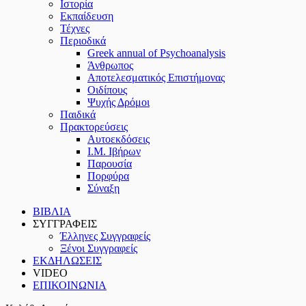
Ιστορία
Εκπαίδευση
Τέχνες
Περιοδικά
Greek annual of Psychoanalysis
Άνθρωπος
Αποτελεσματικός Επιστήμονας
Οιδίπους
Ψυχής Δρόμοι
Παιδικά
Πρακτoρεύσεις
Αυτοεκδόσεις
Ι.Μ. Ιβήρων
Παρουσία
Πορφύρα
Σύναξη
ΒΙΒΛΙΑ
ΣΥΓΓΡΑΦΕΙΣ
Έλληνες Συγγραφείς
Ξένοι Συγγραφείς
ΕΚΔΗΛΩΣΕΙΣ
VIDEO
ΕΠΙΚΟΙΝΩΝΙΑ