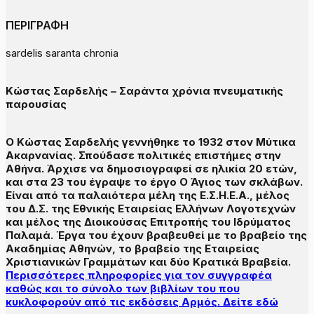
ΠΕΡΙΓΡΑΦΗ
sardelis saranta chronia
Κώστας Σαρδελής – Σαράντα χρόνια πνευματικής
παρουσίας
O Kώστας Σαρδελής γεννήθηκε το 1932 στον Mύτικα
Aκαρνανίας. Σπούδασε πολιτικές επιστήμες στην
Aθήνα. Άρχισε να δημοσιογραφεί σε ηλικία 20 ετών,
και στα 23 του έγραψε το έργο O Άγιος των σκλάβων.
Eίναι από τα παλαιότερα μέλη της E.Σ.H.E.A., μέλος
του Δ.Σ. της Eθνικής Eταιρείας Eλλήνων Λογοτεχνών
και μέλος της Διοικούσας Eπιτροπής του Iδρύματος
Παλαμά. Έργα του έχουν βραβευθεί με το βραβείο της
Aκαδημίας Aθηνών, το βραβείο της Eταιρείας
Xριστιανικών Γραμμάτων και δύο Kρατικά Bραβεία.
Περισσότερες πληροφορίες για τον συγγραφέα
καθώς και το σύνολο των βιβλίων του που
κυκλοφορούν από τις εκδόσεις Αρμός. Δείτε εδώ