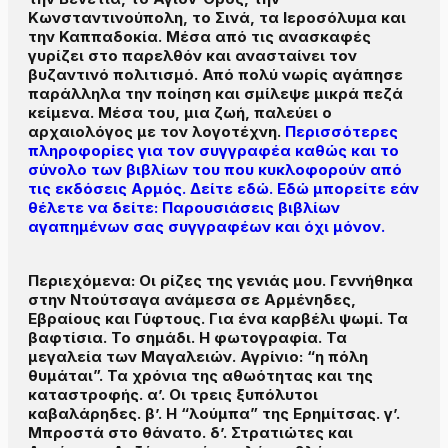
Κωνσταντινούπολη, το Σινά, τα Ιεροσόλυμα και
την Καππαδοκία. Μέσα από τις ανασκαφές
γυρίζει στο παρελθόν και ανασταίνει τον
βυζαντινό πολιτισμό. Από πολύ νωρίς αγάπησε
παράλληλα την ποίηση και σμίλεψε μικρά πεζά
κείμενα. Μέσα του, μια ζωή, παλεύει ο
αρχαιολόγος με τον λογοτέχνη.
Περισσότερες
πληροφορίες για τον συγγραφέα καθώς και το
σύνολο των βιβλίων του που κυκλοφορούν από
τις εκδόσεις Αρμός. Δείτε εδώ.
Εδώ μπορείτε εάν
θέλετε να δείτε: Παρουσιάσεις βιβλίων
αγαπημένων σας συγγραφέων και όχι μόνον.
Περιεχόμενα: Οι ρίζες της γενιάς μου. Γεννήθηκα
στην Ντούτσαγα ανάμεσα σε Αρμένηδες,
Εβραίους και Γύφτους. Για ένα καρβέλι ψωμί. Τα
βαφτίσια. Το σημάδι. Η φωτογραφία. Τα
μεγαλεία των Μαγαλειών. Αγρίνιο: “η πόλη
θυμάται”. Τα χρόνια της αθωότητας και της
καταστροφής. α’. Οι τρεις ξυπόλυτοι
καβαλάρηδες. β’. Η “λούμπα” της Ερημίτσας. γ’.
Μπροστά στο θάνατο. δ’. Στρατιώτες και