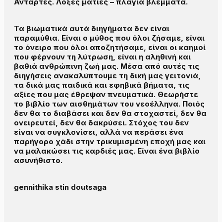
Αντάρτες. Λοξές ματιές – πλάγια βλέμματα.
Τα βιωματικά αυτά διηγήματα δεν είναι
παραμύθια. Είναι ο μύθος που όλοι ζήσαμε, είναι
το όνειρο που όλοι αποζητήσαμε, είναι οι καημοί
που φέρνουν τη λύτρωση, είναι η αληθινή και
βαθιά ανθρώπινη ζωή μας. Μέσα από αυτές τις
διηγήσεις ανακαλύπτουμε τη δική μας γειτονιά,
τα δικά μας παιδικά και εφηβικά βήματα, τις
αξίες που μας έθρεψαν πνευματικά. Θεωρήστε
το βιβλίο των αισθημάτων του νεοέλληνα. Ποιός
δεν θα το διαβάσει και δεν θα στοχαστεί, δεν θα
ονειρευτεί, δεν θα δακρύσει. Στόχος του δεν
είναι να συγκλονίσει, αλλά να περάσει ένα
παρήγορο χάδι στην τρικυμισμένη εποχή μας και
να μαλακώσει τις καρδιές μας. Είναι ένα βιβλίο
ασυνήθιστο.
gennithika stin doutsaga