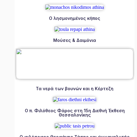
Ο λησμονημένος κήπος
Μούσες & Δαιμόνια
Τα νερά των βουνών και η Κέρτεζη
Ο π. Φιλόθεος Φάρος στη 15η Διεθνή Έκθεση
Θεσσαλονίκης
Ο φιλόσοφος Θεοφάνης Τάσης και ψυχαναλυτής