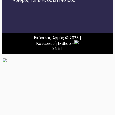
Αριθμός Γ.Ε.ΜΗ: 001313401000
Εκδόσεις Αρμός © 2023 |
Κατασκευή E-Shop
–
2NET