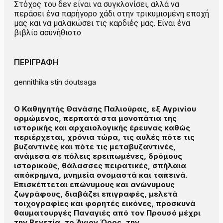
Στόχος του δεν είναι να συγκλονίσει, αλλά να
περάσει ένα παρήγορο χάδι στην τρικυμισμένη εποχή
μας και να μαλακώσει τις καρδιές μας. Είναι ένα
βιβλίο ασυνήθιστο.
ΠΕΡΙΓΡΑΦΗ
gennithika stin doutsaga
Ο Καθηγητής Θανάσης Παλιούρας, εξ Αγρινίου
ορμώμενος, περπατά στα μονοπάτια της
ιστορικής και αρχαιολογικής έρευνας καθώς
περιέρχεται, χρόνια τώρα, τις αυλές πότε τις
βυζαντινές και πότε τις μεταβυζαντινές,
ανάμεσα σε πόλεις ερειπωμένες, δρόμους
ιστορικούς, θάλασσες πειρατικές, σπήλαια
απόκρημνα, μνημεία ονομαστά και ταπεινά.
Επισκέπτεται επώνυμους και ανώνυμους
ζωγράφους, διαβάζει επιγραφές, μελετά
τοιχογραφίες και φορητές εικόνες, προσκυνά
θαυματουργές Παναγιές από τον Προυσό μέχρι
την Βενετία, το Άγιον Όρος, την