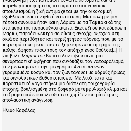
ενασχόληση των κατοίκων συνιστά αυτόματα και την
περιθωριοποίησή τους στα όρια του κοινωνικού
αποκλεισμού, η ζωή αντιμάχεται με την οικονομική
εξαθλίωση και την ηθική κατάπτωση. Μία πόλη με μια
τέτοια συνοικία ήταν και η Λάρισα με τα Ταμπάκικά της
στα μέσα του περασμένου αιώνα. Εκεί έζησε και έδρασε η
Μαριώ, παραδουλεύτρα σε οίκους ανοχής, αξεχώριστη
σκιά σε περιβόητες και περιζήτητες πόρνες, που, με το
πέρασμά τους μέσα από το ξορκισμένο αυτή τμήμα της
πόλης, άφησαν πίσω τους τον απόηχο ενός θρύλου;[…] Η
νουβέλα
Μαριώ
του
Κώστα Λάνταβου είναι μία
συναρπαστική αφήγηση που συνδυάζει τον νατουραλισμό,
τον ρεαλισμό και την ψυχγραφία. Ανασύρει έναν
γκρεμισμένο κόσμο και τον ζωντανεύει με αδρούς ήρωες
και διεισδυτικές βυθοσκοπήσεις. Με λιτό, ταχύ και
παραστατικό λόγο στήνει μία διάπλατη τοιχογραφία
εποχής, βουλιαγμένη στο ζοφερό μετεμφυλιακό κλίμα και
τα δραματικά επακόλουθά του. χαρίζοντας μία άκρως
απολαυστική ανάγνωση.
Ηλίας Κεφάλας