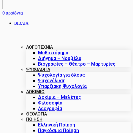
0
προϊόντα
ΒΙΒΛΙΑ
ΛΟΓΟΤΕΧΝΙΑ
Μυθιστόρημα
Διήγημα – Νουβέλα
Βιογραφίες – Θέατρο – Μαρτυρίες
ΨΥΧΟΛΟΓΙΑ
Ψυχολογία για όλους
Ψυχανάλυση
Υπαρξιακή Ψυχολογία
ΔΟΚΊΜΙΟ
Δοκίμια – Μελέτες
Φιλοσοφία
Λαογραφία
ΘΕΟΛΟΓΙΑ
ΠΟΙΗΣΗ
Ελληνική Ποίηση
Παγκόσμια Ποίηση