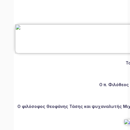
Τ
Ο π. Φιλόθεος
Ο φιλόσοφος Θεοφάνης Τάσης και ψυχαναλυτής Μιχάλ