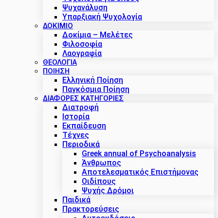
Ψυχανάλυση
Υπαρξιακή Ψυχολογία
ΔΟΚΊΜΙΟ
Δοκίμια – Μελέτες
Φιλοσοφία
Λαογραφία
ΘΕΟΛΟΓΙΑ
ΠΟΙΗΣΗ
Ελληνική Ποίηση
Παγκόσμια Ποίηση
ΔΙΑΦΟΡΕΣ ΚΑΤΗΓΟΡΙΕΣ
Διατροφή
Ιστορία
Εκπαίδευση
Τέχνες
Περιοδικά
Greek annual of Psychoanalysis
Άνθρωπος
Αποτελεσματικός Επιστήμονας
Οιδίπους
Ψυχής Δρόμοι
Παιδικά
Πρακτoρεύσεις