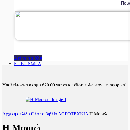
Ποιο
Δείτε τα όλα
ΕΠΙΚΟΙΝΩΝΙΑ
Υπολείπονται ακόμα
€
20.00
για να κερδίσετε δωρεάν μεταφορικά!
Αρχική σελίδα
Όλα τα βιβλία
ΛΟΓΟΤΕΧΝΙΑ
Η Μαριώ
Η Μαριώ