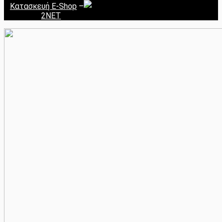
Κατασκευή E-Shop
–
2NET