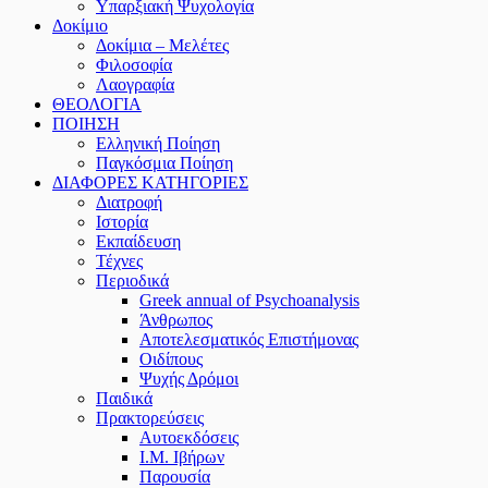
Υπαρξιακή Ψυχολογία
Δοκίμιο
Δοκίμια – Μελέτες
Φιλοσοφία
Λαογραφία
ΘΕΟΛΟΓΙΑ
ΠΟΙΗΣΗ
Ελληνική Ποίηση
Παγκόσμια Ποίηση
ΔΙΑΦΟΡΕΣ ΚΑΤΗΓΟΡΙΕΣ
Διατροφή
Ιστορία
Εκπαίδευση
Τέχνες
Περιοδικά
Greek annual of Psychoanalysis
Άνθρωπος
Αποτελεσματικός Επιστήμονας
Οιδίπους
Ψυχής Δρόμοι
Παιδικά
Πρακτoρεύσεις
Αυτοεκδόσεις
Ι.Μ. Ιβήρων
Παρουσία