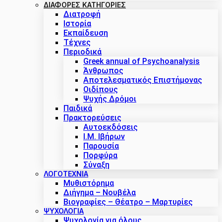
ΔΙΑΦΟΡΕΣ ΚΑΤΗΓΟΡΙΕΣ
Διατροφή
Ιστορία
Εκπαίδευση
Τέχνες
Περιοδικά
Greek annual of Psychoanalysis
Άνθρωπος
Αποτελεσματικός Επιστήμονας
Οιδίπους
Ψυχής Δρόμοι
Παιδικά
Πρακτoρεύσεις
Αυτοεκδόσεις
Ι.Μ. Ιβήρων
Παρουσία
Πορφύρα
Σύναξη
ΛΟΓΟΤΕΧΝΙΑ
Μυθιστόρημα
Διήγημα – Νουβέλα
Βιογραφίες – Θέατρο – Μαρτυρίες
ΨΥΧΟΛΟΓΙΑ
Ψυχολογία για όλους