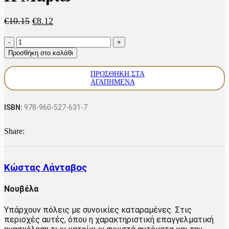
Original
Η
€
10.15
€
8.12
price
τρέχουσα
Η
was:
τιμή
Μαριώ
€10.15.
είναι:
Προσθήκη στο καλάθι
ποσότητα
€8.12.
ΠΡΟΣΘΉΚΗ ΣΤΑ
ΑΓΑΠΗΜΈΝΑ
ISBN:
978-960-527-631-7
Share:
Κώστας Λάνταβος
Νουβέλα
Υπάρχουν πόλεις με συνοικίες καταραμένες. Στις
περιοχές αυτές, όπου η χαρακτηριστική επαγγελματική