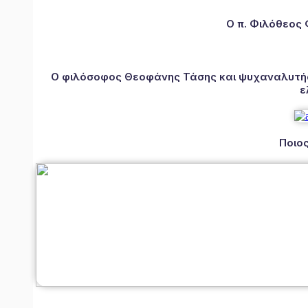
Ο π. Φιλόθεος
Ο φιλόσοφος Θεοφάνης Τάσης και ψυχαναλυτής 
ε
Ποιος