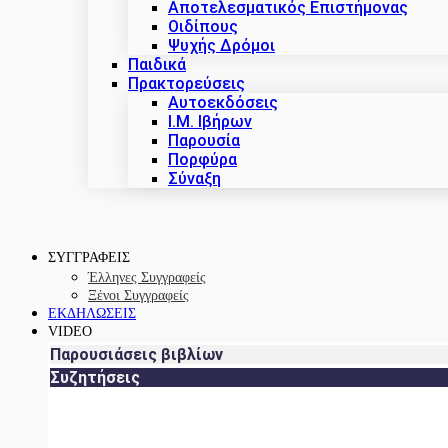
Αποτελεσματικός Επιστήμονας
Οιδίπους
Ψυχής Δρόμοι
Παιδικά
Πρακτoρεύσεις
Αυτοεκδόσεις
Ι.Μ. Ιβήρων
Παρουσία
Πορφύρα
Σύναξη
ΣΥΓΓΡΑΦΕΙΣ
Έλληνες Συγγραφείς
Ξένοι Συγγραφείς
ΕΚΔΗΛΩΣΕΙΣ
VIDEO
Παρουσιάσεις βιβλίων
Συζητήσεις