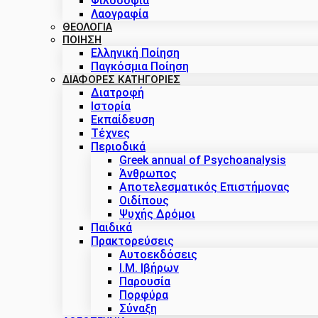
Φιλοσοφία
Λαογραφία
ΘΕΟΛΟΓΙΑ
ΠΟΙΗΣΗ
Ελληνική Ποίηση
Παγκόσμια Ποίηση
ΔΙΑΦΟΡΕΣ ΚΑΤΗΓΟΡΙΕΣ
Διατροφή
Ιστορία
Εκπαίδευση
Τέχνες
Περιοδικά
Greek annual of Psychoanalysis
Άνθρωπος
Αποτελεσματικός Επιστήμονας
Οιδίπους
Ψυχής Δρόμοι
Παιδικά
Πρακτoρεύσεις
Αυτοεκδόσεις
Ι.Μ. Ιβήρων
Παρουσία
Πορφύρα
Σύναξη