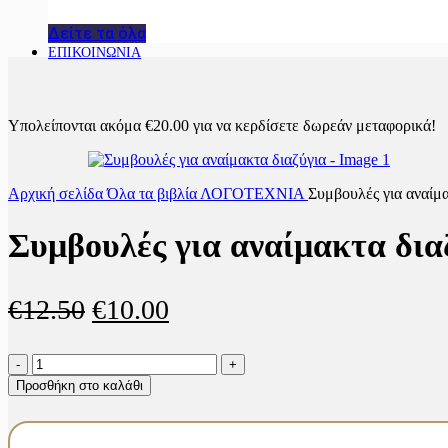
Δείτε τα όλα
ΕΠΙΚΟΙΝΩΝΙΑ
Υπολείπονται ακόμα
€
20.00
για να κερδίσετε δωρεάν μεταφορικά!
Αρχική σελίδα
Όλα τα βιβλία
ΛΟΓΟΤΕΧΝΙΑ
Συμβουλές για αναίμα
Συμβουλές για αναίμακτα δια
Original
Η
€
12.50
€
10.00
price
τρέχουσα
Συμβουλές
was:
τιμή
για
Προσθήκη στο καλάθι
αναίμακτα
€12.50.
είναι:
διαζύγια
€10.00.
ποσότητα