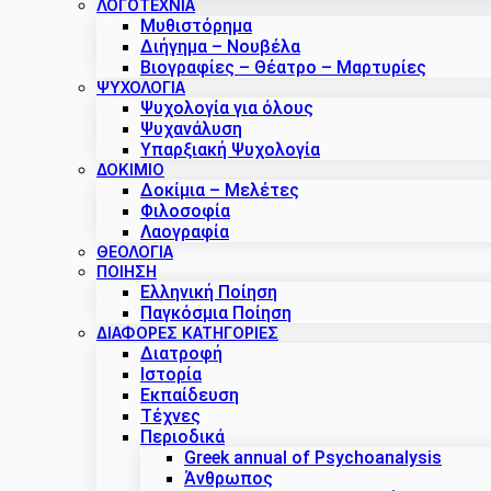
ΛΟΓΟΤΕΧΝΙΑ
Μυθιστόρημα
Διήγημα – Νουβέλα
Βιογραφίες – Θέατρο – Μαρτυρίες
ΨΥΧΟΛΟΓΙΑ
Ψυχολογία για όλους
Ψυχανάλυση
Υπαρξιακή Ψυχολογία
ΔΟΚΊΜΙΟ
Δοκίμια – Μελέτες
Φιλοσοφία
Λαογραφία
ΘΕΟΛΟΓΙΑ
ΠΟΙΗΣΗ
Ελληνική Ποίηση
Παγκόσμια Ποίηση
ΔΙΑΦΟΡΕΣ ΚΑΤΗΓΟΡΙΕΣ
Διατροφή
Ιστορία
Εκπαίδευση
Τέχνες
Περιοδικά
Greek annual of Psychoanalysis
Άνθρωπος