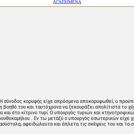
ΑΓΑΠΗΜΈΝΑ
 Η σύνοδος κορυφής είχε απρόσμενα αποκορυφωθεί, ο προϋπ
η βοηθό του και ταυτόχρονα να ξεκουράζει απολίτιστα το χέ
α και στο κίτρινο τυρί. Ο υπουργός τυριών και κτηνοτροφι
τρουθοκαμήλου… Εν τω μεταξύ ο υπουργός εσωτερικών είχε χ
ασύστολα, αφειδώλευτα και άπλετα τις σκέψεις του και τα 