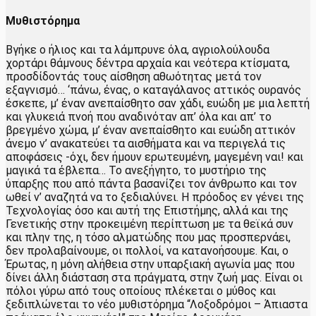
Μυθιστόρημα
Βγήκε ο ήλιος και τα λάμπρυνε όλα, αγριολούλουδα
χορτάρι θάμνους δέντρα αρχαία και νεότερα κτίσματα,
προσδίδοντάς τους αίσθηση αθωότητας μετά τον
εξαγνισμό… ‘πάνω, ένας, ο καταγάλανος αττικός ουρανός
έσκεπε, μ’ έναν ανεπαίσθητο σαν χάδι, ευώδη με μια λεπτή
και γλυκειά πνοή που αναδινόταν απ’ όλα και απ’ το
βρεγμένο χώμα, μ’ έναν ανεπαίσθητο και ευώδη αττικόν
άνεμο ν’ ανακατεύει τα αισθήματα και να περιγελά τις
αποφάσεις -όχι, δεν ήμουν ερωτευμένη, μαγεμένη ναι! και
μαγικά τα έβλεπα… Το ανεξήγητο, το μυστήριο της
ύπαρξης που από πάντα βασανίζει τον άνθρωπο και τον
ωθεί ν’ αναζητά να το ξεδιαλύνει. Η πρόοδος εν γένει της
Τεχνολογίας όσο και αυτή της Επιστήμης, αλλά και της
Γενετικής στην προκειμένη περίπτωση με τα θεϊκά συν
και πλην της, η τόσο αλματώδης που μας προσπερνάει,
δεν προλαβαίνουμε, οι πολλοί, να κατανοήσουμε. Και, ο
Έρωτας, η μόνη αλήθεια στην υπαρξιακή αγωνία μας που
δίνει άλλη διάσταση στα πράγματα, στην ζωή μας. Είναι οι
πόλοι γύρω από τους οποίους πλέκεται ο μύθος και
ξεδιπλώνεται το νέο μυθιστόρημα “Λοξοδρόμοι – Άπιαστα