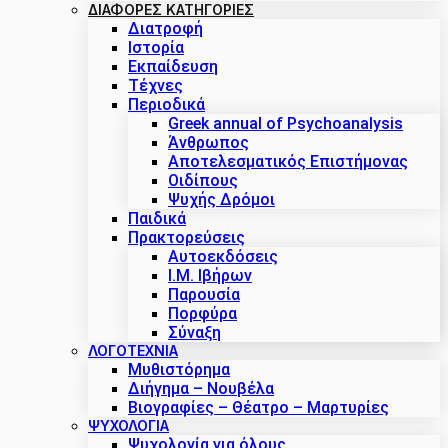
ΔΙΑΦΟΡΕΣ ΚΑΤΗΓΟΡΙΕΣ
Διατροφή
Ιστορία
Εκπαίδευση
Τέχνες
Περιοδικά
Greek annual of Psychoanalysis
Άνθρωπος
Αποτελεσματικός Επιστήμονας
Οιδίπους
Ψυχής Δρόμοι
Παιδικά
Πρακτoρεύσεις
Αυτοεκδόσεις
Ι.Μ. Ιβήρων
Παρουσία
Πορφύρα
Σύναξη
ΛΟΓΟΤΕΧΝΙΑ
Μυθιστόρημα
Διήγημα – Νουβέλα
Βιογραφίες – Θέατρο – Μαρτυρίες
ΨΥΧΟΛΟΓΙΑ
Ψυχολογία για όλους