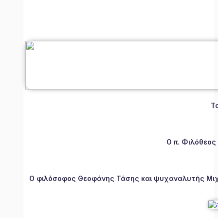
Τ
Ο π. Φιλόθεος
Ο φιλόσοφος Θεοφάνης Τάσης και ψυχαναλυτής Μιχάλ