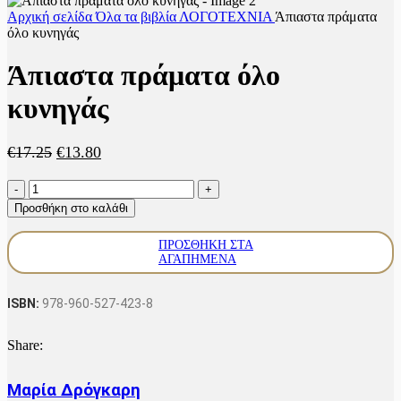
Αρχική σελίδα
Όλα τα βιβλία
ΛΟΓΟΤΕΧΝΙΑ
Άπιαστα πράματα
όλο κυνηγάς
Άπιαστα πράματα όλο
κυνηγάς
Original
Η
€
17.25
€
13.80
price
τρέχουσα
Άπιαστα
was:
τιμή
πράματα
€17.25.
είναι:
Προσθήκη στο καλάθι
όλο
€13.80.
κυνηγάς
ΠΡΟΣΘΗΚΗ ΣΤΑ
ποσότητα
ΑΓΑΠΗΜΕΝΑ
ISBN:
978-960-527-423-8
Share:
Μαρία Δρόγκαρη