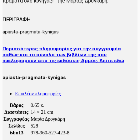
πράματα όλο κυνηγάς!” της Μαρίας Δρογκάρη.
ΠΕΡΙΓΡΑΦΗ
apiasta-pragmata-kynigas
Περισσότερες πληροφορίες για την συγγραφέα
καθώς και το σύνολο των βιβλίων της που
κυκλοφορούν από τις εκδόσεις Αρμός. Δείτε εδώ
apiasta-pragmata-kynigas
Επιπλέον πληροφορίες
Βάρος
0.65 κ.
Διαστάσεις
14 × 21 cm
Συγγραφέας
Μαρία Δρογκάρη
Σελίδες
528
isbn13
978-960-527-423-8