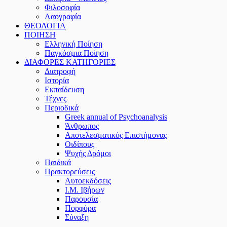
Φιλοσοφία
Λαογραφία
ΘΕΟΛΟΓΙΑ
ΠΟΙΗΣΗ
Ελληνική Ποίηση
Παγκόσμια Ποίηση
ΔΙΑΦΟΡΕΣ ΚΑΤΗΓΟΡΙΕΣ
Διατροφή
Ιστορία
Εκπαίδευση
Τέχνες
Περιοδικά
Greek annual of Psychoanalysis
Άνθρωπος
Αποτελεσματικός Επιστήμονας
Οιδίπους
Ψυχής Δρόμοι
Παιδικά
Πρακτoρεύσεις
Αυτοεκδόσεις
Ι.Μ. Ιβήρων
Παρουσία
Πορφύρα
Σύναξη