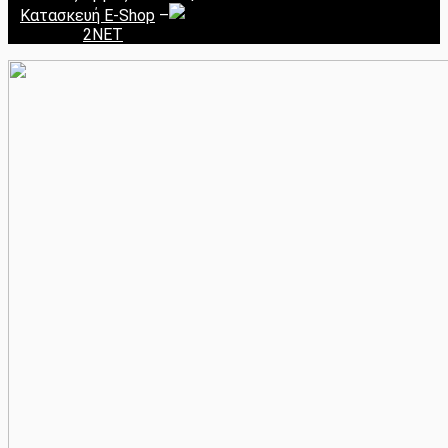
Κατασκευή E-Shop
–
2NET