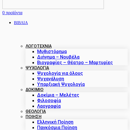
0
προϊόντα
ΒΙΒΛΙΑ
ΛΟΓΟΤΕΧΝΙΑ
Μυθιστόρημα
Διήγημα – Νουβέλα
Βιογραφίες – Θέατρο – Μαρτυρίες
ΨΥΧΟΛΟΓΙΑ
Ψυχολογία για όλους
Ψυχανάλυση
Υπαρξιακή Ψυχολογία
ΔΟΚΙΜΙΟ
Δοκίμια – Μελέτες
Φιλοσοφία
Λαογραφία
ΘΕΟΛΟΓΙΑ
ΠΟΙΗΣΗ
Ελληνική Ποίηση
Παγκόσμια Ποίηση