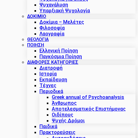
Ψυχανάλυση
Υπαρξιακή Ψυχολογία
ΔΟΚΙΜΙΟ
Δοκίμια – Μελέτες
Φιλοσοφία
Λαογραφία
ΘΕΟΛΟΓΙΑ
ΠΟΙΗΣΗ
Ελληνική Ποίηση
Παγκόσμια Ποίηση
ΔΙΑΦΟΡΕΣ ΚΑΤΗΓΟΡΙΕΣ
Διατροφή
Ιστορία
Εκπαίδευση
Τέχνες
Περιοδικά
Greek annual of Psychoanalysis
Άνθρωπος
Αποτελεσματικός Επιστήμονας
Οιδίπους
Ψυχής Δρόμοι
Παιδικά
Πρακτoρεύσεις