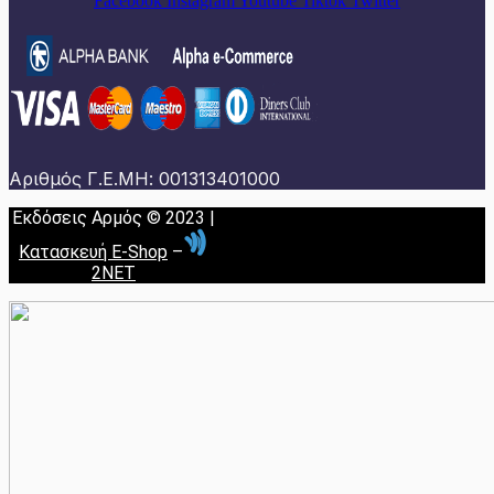
Facebook
Instagram
Youtube
Tiktok
Twitter
Αριθμός Γ.Ε.ΜΗ: 001313401000
Εκδόσεις Αρμός © 2023 |
Κατασκευή E-Shop
–
2NET