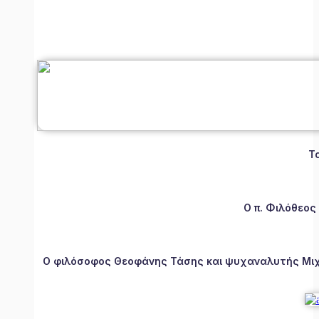
Τ
Ο π. Φιλόθεος
Ο φιλόσοφος Θεοφάνης Τάσης και ψυχαναλυτής Μιχάλ