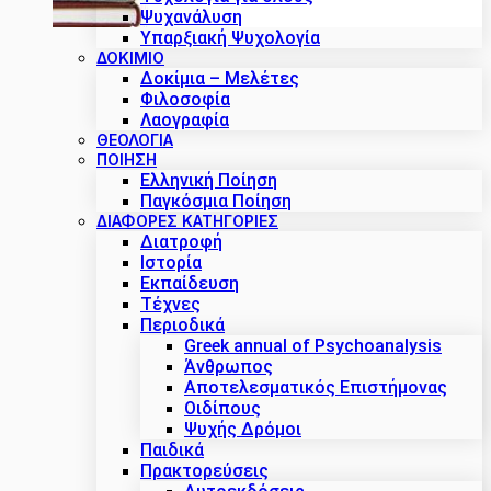
Ψυχανάλυση
Υπαρξιακή Ψυχολογία
ΔΟΚΊΜΙΟ
Δοκίμια – Μελέτες
Φιλοσοφία
Λαογραφία
ΘΕΟΛΟΓΙΑ
ΠΟΙΗΣΗ
Ελληνική Ποίηση
Παγκόσμια Ποίηση
ΔΙΑΦΟΡΕΣ ΚΑΤΗΓΟΡΙΕΣ
Διατροφή
Ιστορία
Εκπαίδευση
Τέχνες
Περιοδικά
Greek annual of Psychoanalysis
Άνθρωπος
Αποτελεσματικός Επιστήμονας
Οιδίπους
Ψυχής Δρόμοι
Παιδικά
Πρακτoρεύσεις