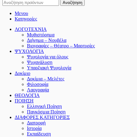
Αναζήτηση
Μενου
Κατηγορίες
ΛΟΓΟΤΕΧΝΙΑ
Μυθιστόρημα
Διήγημα – Νουβέλα
Βιογραφίες – Θέατρο – Μαρτυρίες
ΨΥΧΟΛΟΓΙΑ
Ψυχολογία για όλους
Ψυχανάλυση
Υπαρξιακή Ψυχολογία
Δοκίμιο
Δοκίμια – Μελέτες
Φιλοσοφία
Λαογραφία
ΘΕΟΛΟΓΙΑ
ΠΟΙΗΣΗ
Ελληνική Ποίηση
Παγκόσμια Ποίηση
ΔΙΑΦΟΡΕΣ ΚΑΤΗΓΟΡΙΕΣ
Διατροφή
Ιστορία
Εκπαίδευση