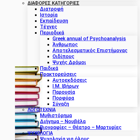
ΔΙΑΦΟΡΕΣ ΚΑΤΗΓΟΡΙΕΣ
Διατροφή
Ιστορία
Εκπαίδευση
Τέχνες
Περιοδικά
Greek annual of Psychoanalysis
Άνθρωπος
Αποτελεσματικός Επιστήμονας
Οιδίπους
Ψυχής Δρόμοι
Παιδικά
Πρακτoρεύσεις
Αυτοεκδόσεις
Ι.Μ. Ιβήρων
Παρουσία
Πορφύρα
Σύναξη
ΛΟΓΟΤΕΧΝΙΑ
Μυθιστόρημα
Διήγημα – Νουβέλα
Βιογραφίες – Θέατρο – Μαρτυρίες
ΨΥΧΟΛΟΓΙΑ
Ψυχολογία για όλους