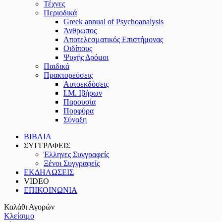
Τέχνες
Περιοδικά
Greek annual of Psychoanalysis
Άνθρωπος
Αποτελεσματικός Επιστήμονας
Οιδίπους
Ψυχής Δρόμοι
Παιδικά
Πρακτoρεύσεις
Αυτοεκδόσεις
Ι.Μ. Ιβήρων
Παρουσία
Πορφύρα
Σύναξη
ΒΙΒΛΙΑ
ΣΥΓΓΡΑΦΕΙΣ
Έλληνες Συγγραφείς
Ξένοι Συγγραφείς
ΕΚΔΗΛΩΣΕΙΣ
VIDEO
ΕΠΙΚΟΙΝΩΝΙΑ
Καλάθι Αγορών
Κλείσιμο