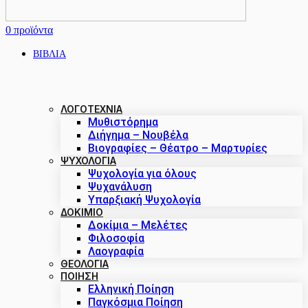
0
προϊόντα
ΒΙΒΛΙΑ
ΛΟΓΟΤΕΧΝΙΑ
Μυθιστόρημα
Διήγημα – Νουβέλα
Βιογραφίες – Θέατρο – Μαρτυρίες
ΨΥΧΟΛΟΓΙΑ
Ψυχολογία για όλους
Ψυχανάλυση
Υπαρξιακή Ψυχολογία
ΔΟΚΊΜΙΟ
Δοκίμια – Μελέτες
Φιλοσοφία
Λαογραφία
ΘΕΟΛΟΓΙΑ
ΠΟΙΗΣΗ
Ελληνική Ποίηση
Παγκόσμια Ποίηση