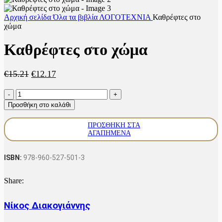
Αρχική σελίδα
Όλα τα βιβλία
ΛΟΓΟΤΕΧΝΙΑ
Καθρέφτες στο
χώμα
Καθρέφτες στο χώμα
Original
Η
€
15.21
€
12.17
price
τρέχουσα
Καθρέφτες
was:
τιμή
στο
€15.21.
είναι:
Προσθήκη στο καλάθι
χώμα
€12.17.
ποσότητα
ΠΡΟΣΘΉΚΗ ΣΤΑ
ΑΓΑΠΗΜΈΝΑ
ISBN:
978-960-527-501-3
Share:
Νίκος Διακογιάννης