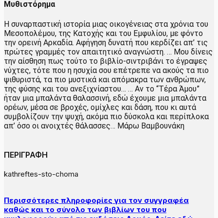
Μυθιστόρημα
Η συναρπαστική ιστορία μιας οικογένειας στα χρόνια του
Μεσοπολέμου, της Κατοχής και του Εμφυλίου, με φόντο
την ορεινή Αρκαδία. Αφήγηση δυνατή που κερδίζει απ’ τις
πρώτες γραμμές τον απαιτητικό αναγνώστη. … Μου δίνεις
την αίσθηση πως τούτο το βιβλίο-σιντριβάνι το έγραψες
νύχτες, τότε που η ησυχία σου επέτρεπε να ακούς τα πιο
ψιθυριστά, τα πιο μυστικά και απόμακρα των ανθρώπων,
της φύσης και του ανεξιχνίαστου… … Αν το “Τέρα Άμου”
ήταν μια μπαλάντα θαλασσινή, εδώ έχουμε μια μπαλάντα
ορέων, μέσα σε βροχές, ομίχλες και δάση, που κι αυτά
συμβολίζουν την ψυχή, ακόμα πιο δύσκολα και περίπλοκα
απ’ όσο οι ανοιχτές θάλασσες… Μάρω Βαμβουνάκη
ΠΕΡΙΓΡΑΦΗ
kathreftes-sto-choma
Περισσότερες πληροφορίες για τον συγγραφέα
καθώς και το σύνολο των βιβλίων του που