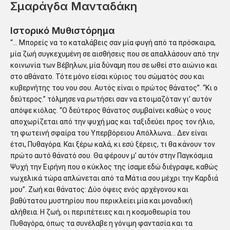
Σμαράγδα Μανταδάκη
Ιστορικό Μυθιστόρημα
“… Μπορείς να το καταλάβεις σαν μία φυγή από τα πρόσκαιρα,
μία ζωή συγκεχυμένη σε αισθήσεις που σε απαλλάσουν από την
κοινωνία των Βέβηλων, μία δύναμη που σε ωθεί στο αιώνιο και
στο αθάνατο. Τότε μόνο είσαι κύριος του σώματός σου και
κυβερνήτης του νου σου. Αυτός είναι ο πρώτος θάνατος”. “Κι ο
δεύτερος.” τόλμησε να ρωτήσει σαν να ετοιμαζόταν γι’ αυτόν
απόψε κιόλας. “Ο δεύτερος θάνατος συμβαίνει καθώς ο νους
αποχωρίζεται από την ψυχή μας και ταξιδεύει προς τον ήλιο,
τη φωτεινή σφαίρα του Υπερβόρειου Απόλλωνα… Δεν είναι
έτσι, Πυθαγόρα. Και ξέρω καλά, κι εσύ ξέρεις, τι θα κάνουν τον
πρώτο αυτό θάνατό σου. Θα φέρουν μ’ αυτόν στην Παγκόσμια
Ψυχή την Ειρήνη που ο κύκλος της ίσαμε εδώ διέγραψε, καθώς
νωχελικά τώρα απλώνεται από τα Μάτια σου μέχρι την Καρδιά
μου”. Ζωή και θάνατος: Δύο όψεις ενός αρχέγονου και
βαθύτατου μυστηρίου που περικλείει μία και μοναδική
αλήθεια. Η ζωή, οι περιπέτειες και η κοσμοθεωρία του
Πυθαγόρα, όπως τα συνέλαβε η γόνιμη φαντασία και τα