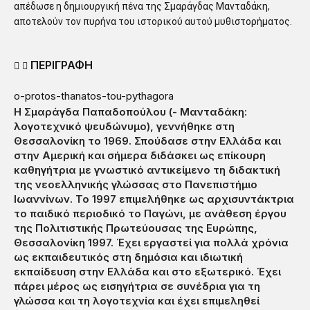
απέδωσε η δημιουργική πένα της Σμαράγδας Μανταδάκη,
αποτελούν τον πυρήνα του ιστορικού αυτού μυθιστορήματος.
ΠΕΡΙΓΡΑΦΗ
o-protos-thanatos-tou-pythagora
Η Σμαράγδα Παπαδοπούλου (- Μανταδάκη:
λογοτεχνικό ψευδώνυμο), γεννήθηκε στη
Θεσσαλονίκη το 1969. Σπούδασε στην Ελλάδα και
στην Αμερική και σήμερα διδάσκει ως επίκουρη
καθηγήτρια με γνωστικό αντικείμενο τη διδακτική
της νεοελληνικής γλώσσας στο Πανεπιστήμιο
Ιωαννίνων. Το 1997 επιμελήθηκε ως αρχισυντάκτρια
το παιδικό περιοδικό το Παγώνι, με ανάθεση έργου
της Πολιτιστικής Πρωτεύουσας της Ευρώπης,
Θεσσαλονίκη 1997. Έχει εργαστεί για πολλά χρόνια
ως εκπαιδευτικός στη δημόσια και ιδιωτική
εκπαίδευση στην Ελλάδα και στο εξωτερικό. Έχει
πάρει μέρος ως εισηγήτρια σε συνέδρια για τη
γλώσσα και τη λογοτεχνία και έχει επιμεληθεί