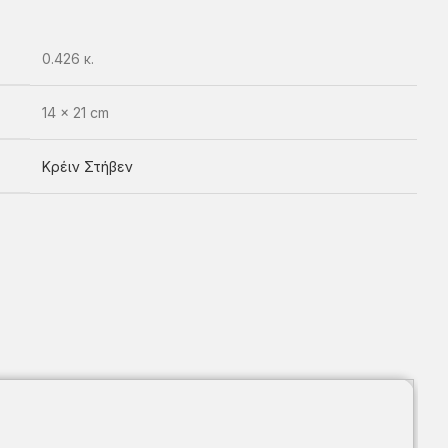
0.426 κ.
14 × 21 cm
Κρέιν Στήβεν