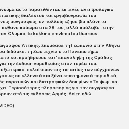
 πνεύμα αυτό παρατίθενται: εκτενές αντιπρολογικό
ατιωτικής διαλέκτου και εργοβιογραφία του
είς συγγραφείς, εν πολλοίς έζησε βίο πλάνητα
ς, πέθανε πρόωρα στα 28 του, αλλά πρόλαβε , στην
τον Όλυμπο. to kokkino emvlima tou tharrous
Ζωγράφου Αττικής. Σπούδασε τη Γεωπονία στην Αθήνα
ρα διδάσκει τη Ζωοτεχνία στο Πανεπιστήμιο
θέματα και προήδρευσε κατ’ επανάληψη της Ομάδας
για την έκδοση νομοθεσίας στον τομέα του.
 εξωτερικό, εκλαϊκεύοντας τις αιτίες των σύγχρονων
ασίες σε ελληνικά και ξένα επιστημονικά περιοδικά,
ές αγροτικών και διατροφικών δοκιμίων «Το ψωμί και
ιχα.
Περισσότερες πληροφορίες για τον συγγραφέα
ρούν από τις εκδόσεις Αρμός. Δείτε εδώ
VIDEO)