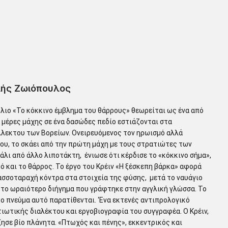
λής Ζωιόπουλος
ύλιο «Το κόκκινο έμβλημα του θάρρους» θεωρείται ως ένα από
μέρες μάχης σε ένα δασώδες πεδίο εστιάζονται στα
λλεκτου των Βορείων. Ονειρευόμενος τον ηρωισμό αλλά
ου, το σκάει από την πρώτη μάχη με τους στρατιώτες των
λι από άλλο λιποτάκτη, ένιωσε ότι κέρδισε το «κόκκινο σήμα»,
 και το θάρρος. Το έργο του Κρέιν «Η ξέσκεπη βάρκα» αφορά
λασσοταραχή κόντρα στα στοιχεία της φύσης, μετά το ναυάγιο
ως το ωραιότερο διήγημα που γράφτηκε στην αγγλική γλώσσα. Το
το πνεύμα αυτό παρατίθενται. ‘Ενα εκτενές αντιπρολογικό
τιωτικής διαλέκτου και εργοβιογραφία του συγγραφέα. Ο Κρέιν,
ησε βίο πλάνητα. «Πτωχός και πένης», εκκεντρικός και