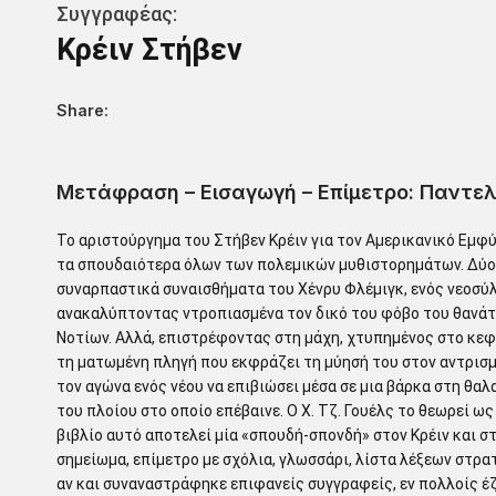
Συγγραφέας:
Κρέιν Στήβεν
Share:
Μετάφραση – Εισαγωγή – Επίμετρο: Παντε
Το αριστούργημα του Στήβεν Κρέιν για τον Αμερικανικό Εμφ
τα σπουδαιότερα όλων των πολεμικών μυθιστορημάτων. Δύο 
συναρπαστικά συναισθήματα του Χένρυ Φλέμιγκ, ενός νεοσύ
ανακαλύπτοντας ντροπιασμένα τον δικό του φόβο του θανάτ
Νοτίων. Αλλά, επιστρέφοντας στη μάχη, χτυπημένος στο κεφά
τη ματωμένη πληγή που εκφράζει τη μύησή του στον αντρισμό
τον αγώνα ενός νέου να επιβιώσει μέσα σε μια βάρκα στη θα
του πλοίου στο οποίο επέβαινε. Ο Χ. Τζ. Γουέλς το θεωρεί 
βιβλίο αυτό αποτελεί μία «σπουδή-σπονδή» στον Κρέιν και σ
σημείωμα, επίμετρο με σχόλια, γλωσσάρι, λίστα λέξεων στρα
αν και συναναστράφηκε επιφανείς συγγραφείς, εν πολλοίς έζ