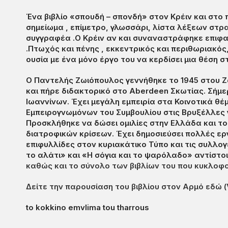
Ένα βιβλίο «σπουδή – σπονδή» στον Κρέιν και στο
σημείωμα , επίμετρο, γλωσσάρι, λίστα λέξεων στρ
συγγραφέα .Ο Κρέιν αν και συναναστράφηκε επιφαν
.Πτωχός και πένης , εκκεντρικός και περιθωριακό
ουσία με ένα μόνο έργο του να κερδίσει μια θέση σ
O Παντελής Ζωιόπουλος γεννήθηκε το 1945 στου 
και πήρε διδακτορικό στο Aberdeen Σκωτίας. Σήμε
Ιωαννίνων. Έχει μεγάλη εμπειρία στα Κοινοτικά 
Εμπειρογνωμόνων του Συμβουλίου στις Βρυξέλλες 
Προσκλήθηκε να δώσει ομιλίες στην Ελλάδα και το
διατροφικών κρίσεων. Έχει δημοσιεύσει πολλές εργ
επιφυλλίδες στον κυριακάτικο Τύπο και τις συλλογ
το αλάτι» και «Η σόγια και το ψαρόλαδο» αντίστο
καθώς και το σύνολο των βιβλίων του που κυκλοφο
Δείτε την παρουσίαση του βιβλίου στον Αρμό εδώ (
to kokkino emvlima tou tharrous