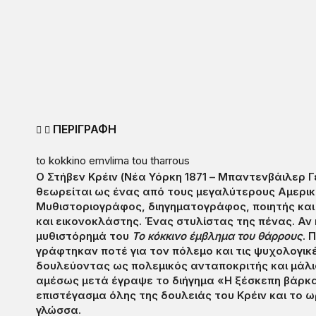
ΠΕΡΙΓΡΑΦΗ
to kokkino emvlima tou tharrous
Ο Στήβεν Κρέιν (Νέα Υόρκη 1871 – Μπαντενβάιλερ Γ
θεωρείται ως ένας από τους μεγαλύτερους Αμερικ
Μυθιστοριογράφος, διηγηματογράφος, ποιητής και
και εικονοκλάστης. Ένας στυλίστας της πένας. Αν
μυθιστόρημά του
Το κόκκινο έμβλημα του θάρρους
. 
γράφτηκαν ποτέ για τον πόλεμο και τις ψυχολογικ
δουλεύοντας ως πολεμικός ανταποκριτής και μάλι
αμέσως μετά έγραψε το διήγημα «Η ξέσκεπη βάρκα»
επιστέγασμα όλης της δουλειάς του Κρέιν και το 
γλώσσα.