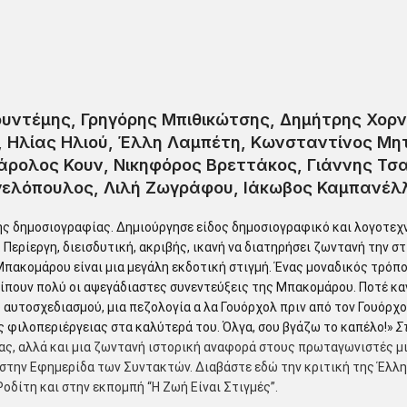
υντέμης, Γρηγόρης Μπιθικώτσης, Δημήτρης Χορν
 Ηλίας Ηλιού, Έλλη Λαμπέτη, Κωνσταντίνος Μη
Κάρολος Κουν, Νικηφόρος Βρεττάκος, Γιάννης Τ
γελόπουλος, Λιλή Ζωγράφου, Ιάκωβος Καμπανέλ
ς δημοσιογραφίας. Δημιούργησε είδος δημοσιογραφικό και λογοτεχνι
ερίεργη, διεισδυτική, ακριβής, ικανή να διατηρήσει ζωντανή την στ
Μπακομάρου είναι μια μεγάλη εκδοτική στιγμή. Ένας μοναδικός τρόπο
ίπουν πολύ οι αψεγάδιαστες συνεντεύξεις της Μπακομάρου. Ποτέ καν
ου αυτοσχεδιασμού, μια πεζολογία α λα Γουόρχολ πριν από τον Γουόρχ
ς φιλοπεριέργειας στα καλύτερά του. Όλγα, σου βγάζω το καπέλο!»
Σ
, αλλά και μια ζωντανή ιστορική αναφορά στους πρωταγωνιστές μιας
υ στην Εφημερίδα των Συντακτών.
Διαβάστε εδώ την κριτική της Έλλ
δίτη και στην εκπομπή “Η Ζωή Είναι Στιγμές”.