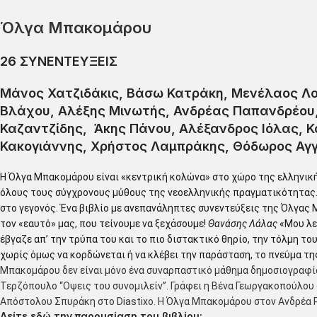
Όλγα Μπακομάρου
26 ΣΥΝΕΝΤΕΥΞΕΙΣ
Μάνος Χατζιδάκις, Βάσω Κατράκη, Μενέλαος Λο
Βλάχου, Αλέξης Μινωτής, Ανδρέας Παπανδρέου,
Καζαντζίδης, Άκης Πάνου, Αλέξανδρος Ιόλας, 
Κακογιάννης, Χρήστος Λαμπράκης, Θόδωρος Αγ
Η Όλγα Μπακομάρου είναι «κεντρική κολώνα» στο χώρο της ελληνική
όλους τους σύγχρονους μύθους της νεοελληνικής πραγματικότητας. Π
στο γεγονός. Ένα βιβλίο με ανεπανάληπτες συνεντεύξεις της Όλγας 
τον «εαυτό» μας, που τείνουμε να ξεχάσουμε!
Θανάσης Λάλας
«Μου λε
έβγαζε απ’ την τρύπα του και το πιο διστακτικό θηρίο, την τόλμη τ
χωρίς όμως να κορδώνεται ή να κλέβει την παράσταση, το πνεύμα τη
Μπακομάρου δεν είναι μόνο ένα συναρπαστικό μάθημα δημοσιογραφίας
Τερζόπουλο
“Οψεις του συνομιλείν”. Γράφει η Βένα Γεωργακοπούλο
Απόστολου Σπυράκη στο Diastixo.
Η Όλγα Μπακομάρου στον Ανδρέα Ρο
Δείτε εδώ την παρουσίαση του βιβλίου: