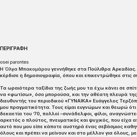
ΠΕΡΙΓΡΑΦΗ
osei parontes
Η
Όλγα Μπακομάρου
γεννήθηκε στα Πούλιθρα Αρκαδίας. 
κέρδισε η δημοσιογραφία, όπου και επικεντρώθηκε στις 
Τα ωραιότερα ταξίδια της ζωής μου τα έχω κάνει σε σπί
να «φωτίσω», όσο μπορούσα, και την αθέατη πλευρά της δ
διευθυντής του περιοδικού «ΓΥΝΑΙΚΑ» Ευάγγελος Τερζόπο
μου πραγματικότητα. Τους είμαι ευγνώμων και θεωρώ ότι 
δεκαετία του ’70, πολλοί –συνάδελφοι, φίλοι, αναγνώστες
αρκετός ο πλούτος, πνευματικός και ψυχικός, που είχα α
αυτό που μου είπε κάποτε αυστηρά ένας σεβάσμιος καθηγη
όλους και πρέπει να μείνουν και στο μέλλον για όλους, με