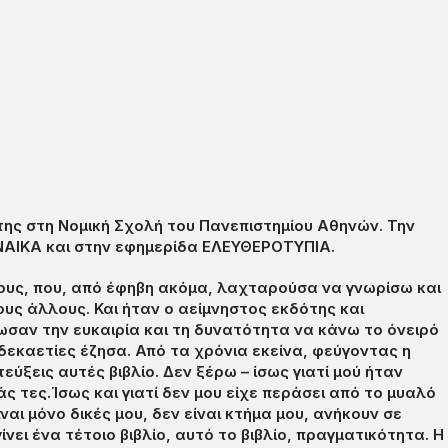
ης στη Νομική Σχολή του Πανεπιστημίου Αθηνών. Την
ΥΝΑΙΚΑ και στην εφημερίδα ΕΛΕΥΘΕΡΟΤΥΠΙΑ.
πους, που, από έφηβη ακόμα, λαχταρούσα να γνωρίσω και
υς άλλους. Και ήταν ο αείμνηστος εκδότης και
σαν την ευκαιρία και τη δυνατότητα να κάνω το όνειρό
δεκαετίες έζησα. Από τα χρόνια εκείνα, φεύγοντας η
ύξεις αυτές βιβλίο. Δεν ξέρω – ίσως γιατί μού ήταν
ς τες.Ίσως και γιατί δεν μου είχε περάσει από το μυαλό
αι μόνο δικές μου, δεν είναι κτήμα μου, ανήκουν σε
νει ένα τέτοιο βιβλίο, αυτό το βιβλίο, πραγματικότητα. Η