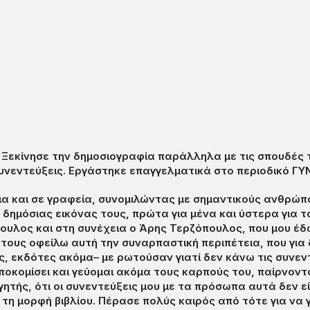
Ξεκίνησε την δημοσιογραφία παράλληλα με τις σπουδές τ
συνεντεύξεις. Εργάστηκε επαγγελματικά στο περιοδικό Γ
τια και σε γραφεία, συνομιλώντας με σημαντικούς ανθρώ
ημόσιας εικόνας τους, πρώτα για μένα και ύστερα για το
υλος και στη συνέχεια ο Άρης Τερζόπουλος, που μου έδω
τους οφείλω αυτή την συναρπαστική περιπέτεια, που για 
, εκδότες ακόμα– με ρωτούσαν γιατί δεν κάνω τις συνεντε
ποκομίσει και γεύομαι ακόμα τους καρπούς του, παίρνοντά
τής, ότι οι συνεντεύξεις μου με τα πρόσωπα αυτά δεν είν
 τη μορφή βιβλίου. Πέρασε πολύς καιρός από τότε για να γί