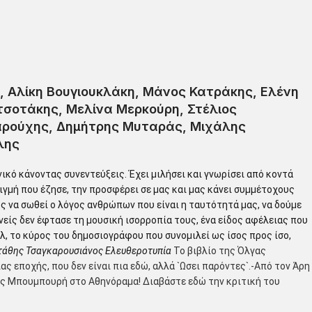
, Αλίκη Βουγιουκλάκη, Μάνος Κατράκης, Ελένη
τσοτάκης, Μελίνα Μερκούρη, Στέλιος
σαρούχης, Δημήτρης Μυταράς, Μιχάλης
λης
κό κάνοντας συνεντεύξεις. Έχει μιλήσει και γνωρίσει από κοντά
ιγμή που έζησε, την προσφέρει σε μας και μας κάνει συμμέτοχους
ς να σωθεί ο λόγος ανθρώπων που είναι η ταυτότητά μας, να δούμε
είς δεν έφτασε τη μουσική ισορροπία τους, ένα είδος αφέλειας που
ολ, το κύρος του δημοσιογράφου που συνομιλεί ως ίσος προς ίσο,
τάθης Τσαγκαρουσιάνος
Ελευθεροτυπία
Το βιβλίο της Όλγας
 εποχής, που δεν είναι πια εδώ, αλλά `Ωσει παρόντες`.-Από τον Άρη
ης Μπουμπουρή στο Αθηνόραμα!
Διαβάστε εδώ την κριτική του